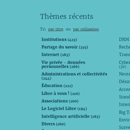
Thèmes récents
Tri
par titre
ou
par utilisation
Institutions
DR
(423)
Partage du savoir
Rech
(355)
Internet
Trans
(283)
Vie privée - données
Cyber
personnelles
(266)
(30)
Administrations et collectivités
Neutr
(244)
Dési
Éducation
(222)
Acces
Libre à vous !
(210)
Stan
Associations
(200)
Inte
Le Logiciel Libre
(194)
Big 
Intelligence artificielle
(185)
Envi
Divers
(160)
Surve