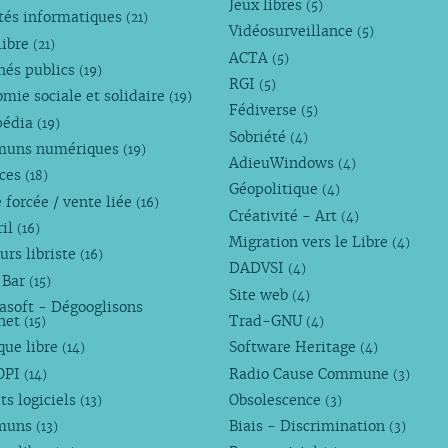
Jeux libres
(5)
tés informatiques
(21)
Vidéosurveillance
(5)
libre
(21)
ACTA
(5)
hés publics
(19)
RGI
(5)
mie sociale et solidaire
(19)
Fédiverse
(5)
pédia
(19)
Sobriété
(4)
uns numériques
(19)
AdieuWindows
(4)
nces
(18)
Géopolitique
(4)
 forcée / vente liée
(16)
Créativité - Art
(4)
ril
(16)
Migration vers le Libre
(4)
urs libriste
(16)
DADVSI
(4)
 Bar
(15)
Site web
(4)
asoft - Dégooglisons
rnet
Trad-GNU
(15)
(4)
que libre
Software Heritage
(14)
(4)
OPI
Radio Cause Commune
(14)
(3)
ts logiciels
Obsolescence
(13)
(3)
muns
Biais - Discrimination
(13)
(3)