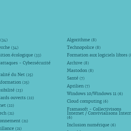
M
Algorithme
(34)
(8)
erche
Technopolice
(34)
(8)
ition écologique
Formation aux logiciels libres
(33)
(
attaques - Cybersécurité
Archive
(8)
Mastodon
(8)
alité du Net
(25)
Santé
(7)
nformation
(25)
Aprilien
(7)
sibilité
(23)
Windows 10/Windows 11
(6)
dards ouverts
(22)
Cloud computing
(6)
rnet
(22)
Framasoft - Collectivisons
Tech
Internet / Convivialisons Inter
(21)
(6)
ronnement
(21)
Inclusion numérique
(6)
illance
(21)