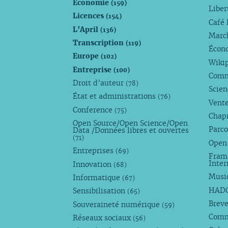
Économie
(159)
Liber
Licences
(154)
Café 
L’April
(136)
Marc
Transcription
(119)
Écono
Europe
(102)
Wiki
Entreprise
(100)
Comm
Droit d’auteur
(78)
Scie
État et administrations
(76)
Vente
Conference
(75)
Chap
Open Source/Open Science/Open
Parco
Data /Données libres et ouvertes
(71)
Open
Entreprises
(69)
Fram
Inte
Innovation
(68)
Musi
Informatique
(67)
HAD
Sensibilisation
(65)
Breve
Souveraineté numérique
(59)
Com
Réseaux sociaux
(56)