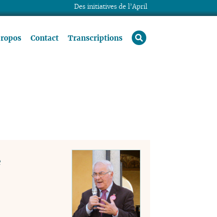
Des initiatives de l’April
rechercher
propos
Contact
Transcriptions
e