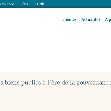
 du libre
Plus
Outils
re à lire !
Thèmes
Actualités
À 
 biens publics à l’ère de la gouvernanc