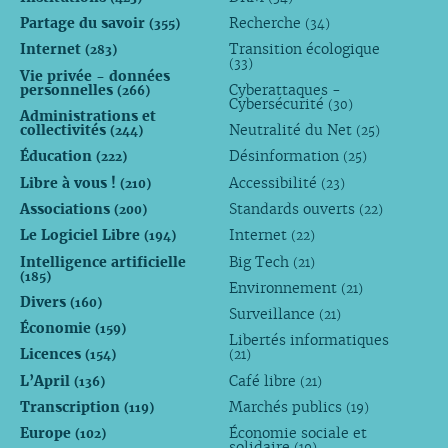
Partage du savoir
Recherche
(355)
(34)
Internet
Transition écologique
(283)
(33)
Vie privée - données
personnelles
Cyberattaques -
(266)
Cybersécurité
(30)
Administrations et
collectivités
Neutralité du Net
(244)
(25)
Éducation
Désinformation
(222)
(25)
Libre à vous !
Accessibilité
(210)
(23)
Associations
Standards ouverts
(200)
(22)
Le Logiciel Libre
Internet
(194)
(22)
Intelligence artificielle
Big Tech
(21)
(185)
Environnement
(21)
Divers
(160)
Surveillance
(21)
Économie
(159)
Libertés informatiques
Licences
(154)
(21)
L’April
Café libre
(136)
(21)
Transcription
Marchés publics
(119)
(19)
Europe
Économie sociale et
(102)
solidaire
(19)