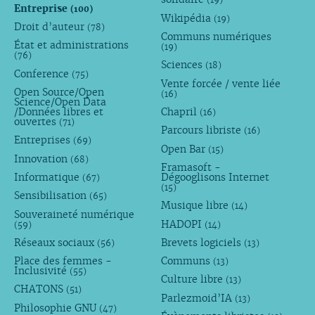
Entreprise
(100)
Wikipédia
(19)
Droit d’auteur
(78)
Communs numériques
État et administrations
(19)
(76)
Sciences
(18)
Conference
(75)
Vente forcée / vente liée
Open Source/Open
(16)
Science/Open Data
/Données libres et
Chapril
(16)
ouvertes
(71)
Parcours libriste
(16)
Entreprises
(69)
Open Bar
(15)
Innovation
(68)
Framasoft -
Informatique
Dégooglisons Internet
(67)
(15)
Sensibilisation
(65)
Musique libre
(14)
Souveraineté numérique
HADOPI
(59)
(14)
Réseaux sociaux
Brevets logiciels
(56)
(13)
Place des femmes -
Communs
(13)
Inclusivité
(55)
Culture libre
(13)
CHATONS
(51)
Parlezmoid’IA
(13)
Philosophie GNU
(47)