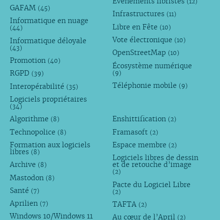
Évènements libristes
(12)
GAFAM
(45)
Infrastructures
(11)
Informatique en nuage
Libre en Fête
(10)
(44)
Vote électronique
Informatique déloyale
(10)
(43)
OpenStreetMap
(10)
Promotion
(40)
Écosystème numérique
RGPD
(9)
(39)
Téléphonie mobile
Interopérabilité
(9)
(35)
Logiciels propriétaires
(34)
Algorithme
Enshittification
(8)
(2)
Technopolice
Framasoft
(8)
(2)
Formation aux logiciels
Espace membre
(2)
libres
(8)
Logiciels libres de dessin
Archive
et de retouche d’image
(8)
(2)
Mastodon
(8)
Pacte du Logiciel Libre
Santé
(7)
(2)
Aprilien
TAFTA
(7)
(2)
Windows 10/Windows 11
Au cœur de l’April
(2)