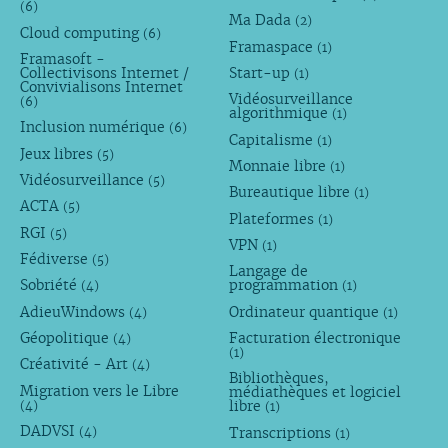
(6)
Ma Dada
(2)
Cloud computing
(6)
Framaspace
(1)
Framasoft -
Collectivisons Internet /
Start-up
(1)
Convivialisons Internet
Vidéosurveillance
(6)
algorithmique
(1)
Inclusion numérique
(6)
Capitalisme
(1)
Jeux libres
(5)
Monnaie libre
(1)
Vidéosurveillance
(5)
Bureautique libre
(1)
ACTA
(5)
Plateformes
(1)
RGI
(5)
VPN
(1)
Fédiverse
(5)
Langage de
Sobriété
programmation
(4)
(1)
AdieuWindows
Ordinateur quantique
(4)
(1)
Géopolitique
Facturation électronique
(4)
(1)
Créativité - Art
(4)
Bibliothèques,
Migration vers le Libre
médiathèques et logiciel
libre
(4)
(1)
DADVSI
Transcriptions
(4)
(1)