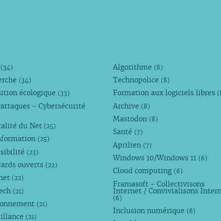
M
Algorithme
(34)
(8)
erche
Technopolice
(34)
(8)
ition écologique
Formation aux logiciels libres
(33)
(
attaques - Cybersécurité
Archive
(8)
Mastodon
(8)
alité du Net
(25)
Santé
(7)
nformation
(25)
Aprilien
(7)
sibilité
(23)
Windows 10/Windows 11
(6)
dards ouverts
(22)
Cloud computing
(6)
rnet
(22)
Framasoft - Collectivisons
Tech
Internet / Convivialisons Inter
(21)
(6)
ronnement
(21)
Inclusion numérique
(6)
illance
(21)