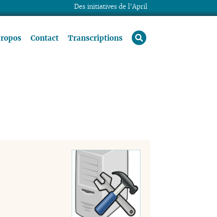
Des initiatives de l’April
rechercher
propos
Contact
Transcriptions