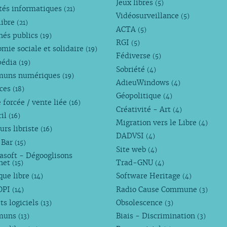
Jeux libres
(5)
tés informatiques
(21)
Vidéosurveillance
(5)
libre
(21)
ACTA
(5)
hés publics
(19)
RGI
(5)
mie sociale et solidaire
(19)
Fédiverse
(5)
pédia
(19)
Sobriété
(4)
uns numériques
(19)
AdieuWindows
(4)
nces
(18)
Géopolitique
(4)
 forcée / vente liée
(16)
Créativité - Art
(4)
ril
(16)
Migration vers le Libre
(4)
urs libriste
(16)
DADVSI
(4)
 Bar
(15)
Site web
(4)
asoft - Dégooglisons
rnet
Trad-GNU
(15)
(4)
que libre
Software Heritage
(14)
(4)
OPI
Radio Cause Commune
(14)
(3)
ts logiciels
Obsolescence
(13)
(3)
muns
Biais - Discrimination
(13)
(3)