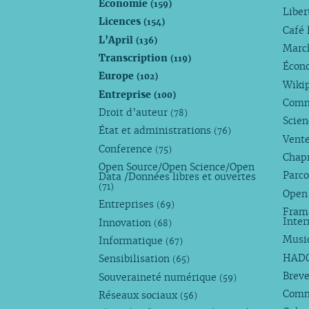
Économie
(159)
Liber
Licences
(154)
Café 
L’April
(136)
Marc
Transcription
(119)
Écono
Europe
(102)
Wiki
Entreprise
(100)
Comm
Droit d’auteur
(78)
Scie
État et administrations
(76)
Vente
Conference
(75)
Chap
Open Source/Open Science/Open
Parco
Data /Données libres et ouvertes
(71)
Open
Entreprises
(69)
Fram
Inte
Innovation
(68)
Musi
Informatique
(67)
HAD
Sensibilisation
(65)
Breve
Souveraineté numérique
(59)
Com
Réseaux sociaux
(56)