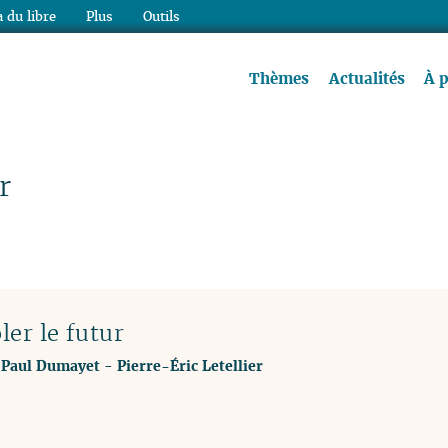
 du libre
Plus
Outils
re à lire !
Thèmes
Actualités
À 
r
ler le futur
-
Paul Dumayet
-
Pierre-Éric Letellier