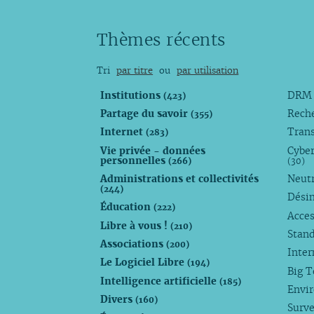
Thèmes récents
Tri
par titre
ou
par utilisation
Institutions
DR
(423)
Partage du savoir
Rech
(355)
Internet
Trans
(283)
Vie privée - données
Cyber
personnelles
(266)
(30)
Administrations et collectivités
Neutr
(244)
Dési
Éducation
(222)
Acces
Libre à vous !
(210)
Stan
Associations
(200)
Inte
Le Logiciel Libre
(194)
Big 
Intelligence artificielle
(185)
Envi
Divers
(160)
Surve