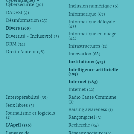
Cyberattaques -
Cybersécurité
(30)
Inclusion numérique
(6)
DADVSI
(4)
Informatique
(67)
Désinformation
(25)
Informatique déloyale
(43)
Divers
(160)
Informatique en nuage
Diversité - Inclusivité
(3)
(44)
DRM
(34)
Infrastructures
(11)
Droit d’auteur
(78)
Innovation
(68)
Institutions
(423)
Intelligence artificielle
(185)
Internet
(283)
Internet
(22)
Interopérabilité
Radio Cause Commune
(35)
(3)
Jeux libres
(5)
Raising awareness
(1)
Journalisme et logiciels
Rançongiciel
(1)
(3)
L’April
Recherche
(136)
(34)
Langage de
Réseaux sociaux
(56)