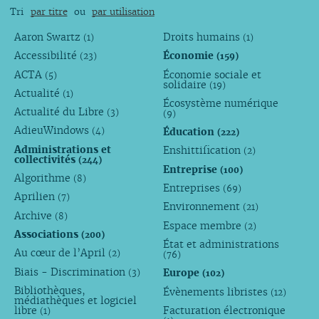
Tri
par titre
ou
par utilisation
Aaron Swartz
Droits humains
(1)
(1)
Accessibilité
Économie
(23)
(159)
ACTA
Économie sociale et
(5)
solidaire
(19)
Actualité
(1)
Écosystème numérique
Actualité du Libre
(3)
(9)
AdieuWindows
Éducation
(4)
(222)
Administrations et
Enshittification
(2)
collectivités
(244)
Entreprise
(100)
Algorithme
(8)
Entreprises
(69)
Aprilien
(7)
Environnement
(21)
Archive
(8)
Espace membre
(2)
Associations
(200)
État et administrations
Au cœur de l’April
(2)
(76)
Biais - Discrimination
Europe
(3)
(102)
Bibliothèques,
Évènements libristes
(12)
médiathèques et logiciel
libre
Facturation électronique
(1)