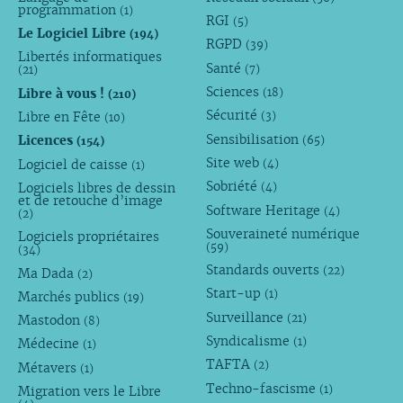
programmation
(1)
RGI
(5)
Le Logiciel Libre
(194)
RGPD
(39)
Libertés informatiques
Santé
(7)
(21)
Sciences
Libre à vous !
(18)
(210)
Sécurité
Libre en Fête
(3)
(10)
Sensibilisation
Licences
(65)
(154)
Site web
Logiciel de caisse
(4)
(1)
Sobriété
Logiciels libres de dessin
(4)
et de retouche d’image
Software Heritage
(4)
(2)
Souveraineté numérique
Logiciels propriétaires
(59)
(34)
Standards ouverts
(22)
Ma Dada
(2)
Start-up
(1)
Marchés publics
(19)
Surveillance
(21)
Mastodon
(8)
Syndicalisme
(1)
Médecine
(1)
TAFTA
(2)
Métavers
(1)
Techno-fascisme
(1)
Migration vers le Libre