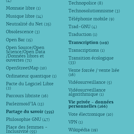
(4)
Technopolice
(8)
Monnaie libre
(1)
Technosolutionnisme
(3)
Musique libre
(14)
Téléphonie mobile
(9)
Neutralité du Net
(25)
Trad-GNU
(4)
Obsolescence
(3)
Traduction
(1)
Open Bar
(15)
Transcription
(119)
Open Source/Open
Transcriptions
(1)
Science/Open Data
/Données libres et
Transition écologique
ouvertes
(71)
(33)
OpenStreetMap
(10)
Vente forcée / vente liée
(16)
Ordinateur quantique
(1)
Vidéosurveillance
(5)
Pacte du Logiciel Libre
(2)
Vidéosurveillance
algorithmique
(1)
Parcours libriste
(16)
Vie privée - données
Parlezmoid’IA
(13)
personnelles
(266)
Partage du savoir
(355)
Vote électronique
(10)
Philosophie GNU
(47)
VPN
(1)
Place des femmes -
Wikipédia
(19)
Inclusivité
(55)