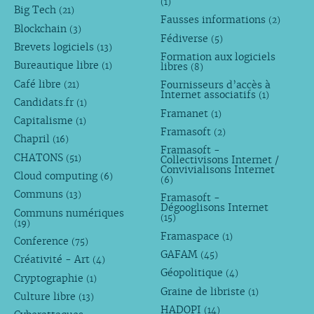
(1)
Big Tech
(21)
Fausses informations
(2)
Blockchain
(3)
Fédiverse
(5)
Brevets logiciels
(13)
Formation aux logiciels
Bureautique libre
libres
(1)
(8)
Café libre
Fournisseurs d’accès à
(21)
Internet associatifs
(1)
Candidats.fr
(1)
Framanet
(1)
Capitalisme
(1)
Framasoft
(2)
Chapril
(16)
Framasoft -
CHATONS
(51)
Collectivisons Internet /
Convivialisons Internet
Cloud computing
(6)
(6)
Communs
(13)
Framasoft -
Dégooglisons Internet
Communs numériques
(15)
(19)
Framaspace
(1)
Conference
(75)
GAFAM
(45)
Créativité - Art
(4)
Géopolitique
(4)
Cryptographie
(1)
Graine de libriste
(1)
Culture libre
(13)
HADOPI
(14)