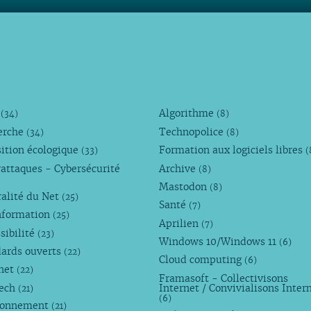
M
Algorithme
(34)
(8)
erche
Technopolice
(34)
(8)
ition écologique
Formation aux logiciels libres
(33)
(
attaques - Cybersécurité
Archive
(8)
Mastodon
(8)
alité du Net
(25)
Santé
(7)
nformation
(25)
Aprilien
(7)
sibilité
(23)
Windows 10/Windows 11
(6)
dards ouverts
(22)
Cloud computing
(6)
rnet
(22)
Framasoft - Collectivisons
Tech
Internet / Convivialisons Inter
(21)
(6)
ronnement
(21)