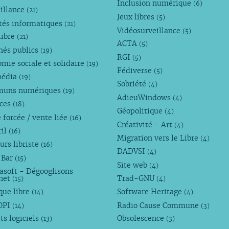
Inclusion numérique
(6)
illance
(21)
Jeux libres
(5)
tés informatiques
(21)
Vidéosurveillance
(5)
libre
(21)
ACTA
(5)
hés publics
(19)
RGI
(5)
mie sociale et solidaire
(19)
Fédiverse
(5)
pédia
(19)
Sobriété
(4)
uns numériques
(19)
AdieuWindows
(4)
nces
(18)
Géopolitique
(4)
 forcée / vente liée
(16)
Créativité - Art
(4)
ril
(16)
Migration vers le Libre
(4)
urs libriste
(16)
DADVSI
(4)
 Bar
(15)
Site web
(4)
asoft - Dégooglisons
rnet
Trad-GNU
(15)
(4)
que libre
Software Heritage
(14)
(4)
OPI
Radio Cause Commune
(14)
(3)
ts logiciels
Obsolescence
(13)
(3)