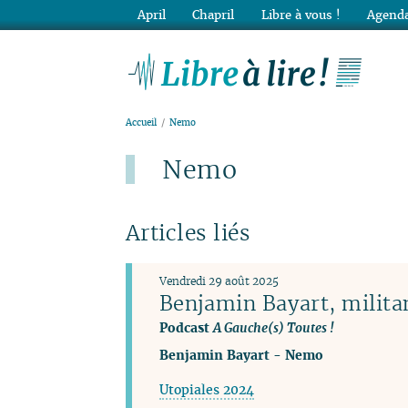
April
Chapril
Libre à vous !
Agenda
Lib
Accueil
Nemo
Nemo
Articles liés
Vendredi 29 août 2025
Benjamin Bayart, militan
Podcast
A Gauche(s) Toutes !
Benjamin Bayart
-
Nemo
Utopiales 2024