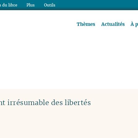
 du libre
Plus
Outils
re à lire !
Thèmes
Actualités
À 
t irrésumable des libertés