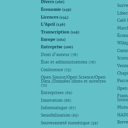
Divers
(160)
Surve
Économie
(159)
Liber
Licences
(154)
Café 
L’April
(136)
Marc
Transcription
(119)
Écono
Europe
(102)
Wiki
Entreprise
(100)
Comm
Droit d’auteur
(78)
Scie
État et administrations
(76)
Vente
Conference
(75)
Chap
Open Source/Open Science/Open
Parco
Data /Données libres et ouvertes
(71)
Open
Entreprises
(69)
Fram
Inte
Innovation
(68)
Musi
Informatique
(67)
HAD
Sensibilisation
(65)
Breve
Souveraineté numérique
(59)