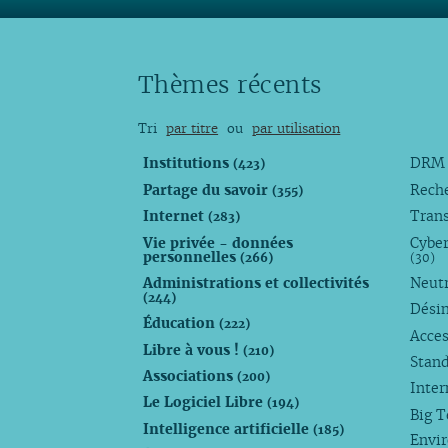
Thèmes récents
Tri
par titre
ou
par utilisation
Institutions
DR
(423)
Partage du savoir
Rech
(355)
Internet
Trans
(283)
Vie privée - données
Cyber
personnelles
(266)
(30)
Administrations et collectivités
Neutr
(244)
Dési
Éducation
(222)
Acces
Libre à vous !
(210)
Stan
Associations
(200)
Inte
Le Logiciel Libre
(194)
Big 
Intelligence artificielle
(185)
Envi