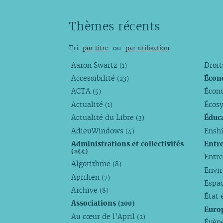
Thèmes récents
Tri
par titre
ou
par utilisation
Aaron Swartz
Droi
(1)
Accessibilité
Écon
(23)
ACTA
Écono
(5)
Actualité
Écos
(1)
Actualité du Libre
Éduc
(3)
AdieuWindows
Enshi
(4)
Administrations et collectivités
Entr
(244)
Entr
Algorithme
(8)
Envi
Aprilien
(7)
Espa
Archive
(8)
État 
Associations
(200)
Euro
Au cœur de l’April
(2)
Évèn