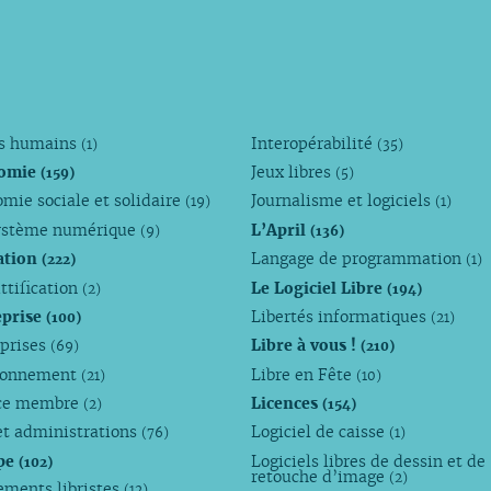
ts humains
Interopérabilité
(1)
(35)
omie
Jeux libres
(159)
(5)
mie sociale et solidaire
Journalisme et logiciels
(19)
(1)
ystème numérique
L’April
(9)
(136)
ation
Langage de programmation
(222)
(1)
ttification
Le Logiciel Libre
(2)
(194)
eprise
Libertés informatiques
(100)
(21)
eprises
Libre à vous !
(69)
(210)
ronnement
Libre en Fête
(21)
(10)
ce membre
Licences
(2)
(154)
et administrations
Logiciel de caisse
(76)
(1)
pe
Logiciels libres de dessin et de
(102)
retouche d’image
(2)
ements libristes
(12)