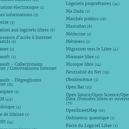
Logiciels propriétaires
(34)
ration électronique
(1)
Ma Dada
(2)
ses informations
(2)
Marchés publics
(19)
verse
(5)
Mastodon
(8)
tion aux logiciels libres
(8)
Médecine
(1)
isseurs d’accès à Internet
iatifs
Métavers
(1)
(1)
anet
Migration vers le Libre
(1)
(4)
asoft
Monnaie libre
(2)
(1)
soft - Collectivisons
Musique libre
(14)
net / Convivialisons Internet
Neutralité du Net
(25)
Obsolescence
asoft - Dégooglisons
(3)
rnet
(15)
Open Bar
(15)
aspace
(1)
Open Source/Open Science/Ope
Data /Données libres et ouvert
AM
(45)
(71)
olitique
(4)
OpenStreetMap
(10)
e de libriste
(1)
Ordinateur quantique
(1)
OPI
(14)
Pacte du Logiciel Libre
(2)