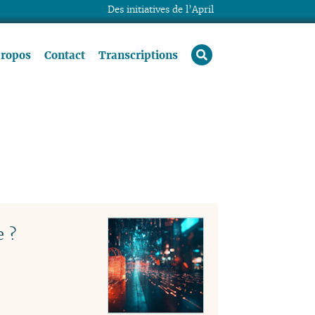
Des initiatives de l’April
rechercher
propos
Contact
Transcriptions
e ?