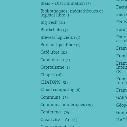
Biais - Discrimination
(3)
Factu
Bibliothèques, médiathèques et
Faus
logiciel libre
(1)
Fédi
Big Tech
(21)
Forma
Blockchain
(3)
Fourn
Brevets logiciels
(13)
assoc
Bureautique libre
(1)
Fram
Café libre
(21)
Fram
Candidats.fr
(1)
Frama
Capitalisme
Inter
(1)
(6)
Chapril
(16)
Fram
CHATONS
Inte
(51)
Cloud computing
Fram
(6)
Communs
GAF
(13)
Communs numériques
Géop
(19)
Conference
Grain
(75)
Créativité - Art
HAD
(4)
Cryptographie