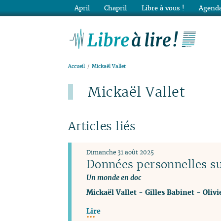
April
Chapril
Libre à vous !
Agenda
Lib
Accueil
Mickaël Vallet
Mickaël Vallet
Articles liés
Dimanche 31 août 2025
Données personnelles su
Un monde en doc
Mickaël Vallet
-
Gilles Babinet
-
Olivi
Lire