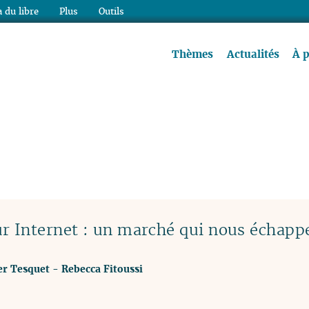
 du libre
Plus
Outils
re à lire !
Thèmes
Actualités
À 
r Internet : un marché qui nous échapp
er Tesquet
-
Rebecca Fitoussi