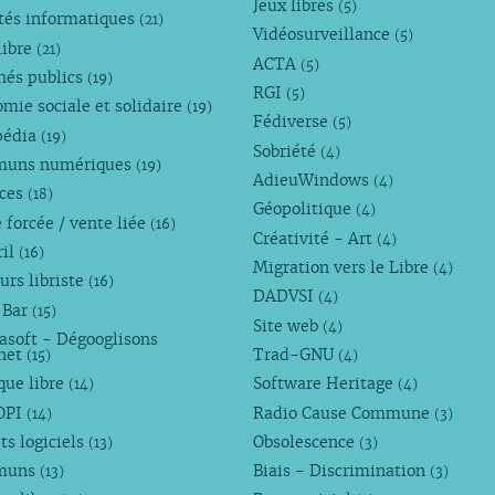
Jeux libres
(5)
tés informatiques
(21)
Vidéosurveillance
(5)
libre
(21)
ACTA
(5)
hés publics
(19)
RGI
(5)
mie sociale et solidaire
(19)
Fédiverse
(5)
pédia
(19)
Sobriété
(4)
uns numériques
(19)
AdieuWindows
(4)
nces
(18)
Géopolitique
(4)
 forcée / vente liée
(16)
Créativité - Art
(4)
ril
(16)
Migration vers le Libre
(4)
urs libriste
(16)
DADVSI
(4)
 Bar
(15)
Site web
(4)
asoft - Dégooglisons
rnet
Trad-GNU
(15)
(4)
que libre
Software Heritage
(14)
(4)
OPI
Radio Cause Commune
(14)
(3)
ts logiciels
Obsolescence
(13)
(3)
muns
Biais - Discrimination
(13)
(3)