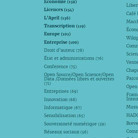
Économie
(159)
Liber
Licences
(154)
Café 
L’April
(136)
Marc
Transcription
(119)
Écono
Europe
(102)
Wiki
Entreprise
(100)
Comm
Droit d’auteur
(78)
Scie
État et administrations
(76)
Vente
Conference
(75)
Chap
Open Source/Open Science/Open
Parco
Data /Données libres et ouvertes
(71)
Open
Entreprises
(69)
Fram
Inte
Innovation
(68)
Musi
Informatique
(67)
HAD
Sensibilisation
(65)
Breve
Souveraineté numérique
(59)
Com
Réseaux sociaux
(56)