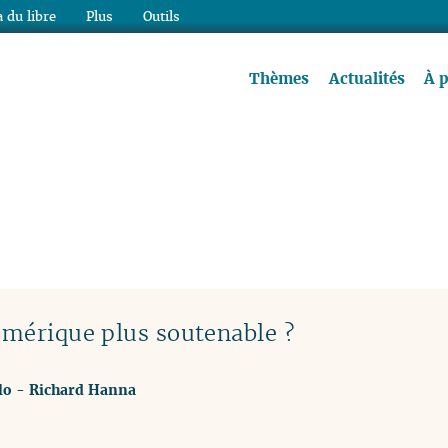
 du libre
Plus
Outils
re à lire !
Thèmes
Actualités
À 
umérique plus soutenable ?
lo
-
Richard Hanna