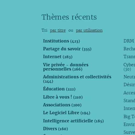
Thèmes récents
Tri
par titre
ou
par utilisation
Institutions
DR
(423)
Partage du savoir
Rech
(355)
Internet
Trans
(283)
Vie privée - données
Cyber
personnelles
(266)
(30)
Administrations et collectivités
Neutr
(244)
Dési
Éducation
(222)
Acces
Libre à vous !
(210)
Stan
Associations
(200)
Inte
Le Logiciel Libre
(194)
Big 
Intelligence artificielle
(185)
Envi
Divers
(160)
Surve