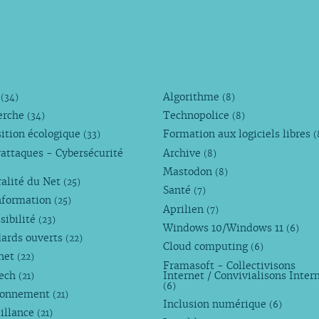
M
Algorithme
(34)
(8)
erche
Technopolice
(34)
(8)
ition écologique
Formation aux logiciels libres
(33)
(
attaques - Cybersécurité
Archive
(8)
Mastodon
(8)
alité du Net
(25)
Santé
(7)
nformation
(25)
Aprilien
(7)
sibilité
(23)
Windows 10/Windows 11
(6)
dards ouverts
(22)
Cloud computing
(6)
rnet
(22)
Framasoft - Collectivisons
Tech
Internet / Convivialisons Inter
(21)
(6)
ronnement
(21)
Inclusion numérique
(6)
illance
(21)