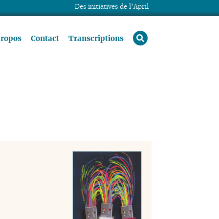
Des initiatives de l’April
rechercher
propos
Contact
Transcriptions