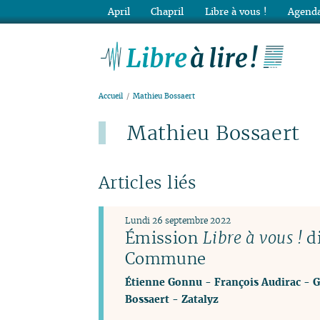
April
Chapril
Libre à vous !
Agenda
Lib
Accueil
Mathieu Bossaert
Mathieu Bossaert
Articles liés
Lundi 26 septembre 2022
Émission
Libre à vous !
di
Commune
Étienne Gonnu
-
François Audirac
-
G
Bossaert
-
Zatalyz