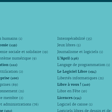
ts humains
Interopérabilité
(1)
(35)
omie
Jeux libres
(159)
(5)
mie sociale et solidaire
Journalisme et logiciels
(19)
(1)
ystème numérique
L’April
(9)
(136)
ation
Langage de programmation
(222)
(1)
ttification
Le Logiciel Libre
(2)
(194)
eprise
Libertés informatiques
(100)
(21)
eprises
Libre à vous !
(69)
(210)
ronnement
Libre en Fête
(21)
(10)
ce membre
Licences
(2)
(154)
et administrations
Logiciel de caisse
(76)
(1)
pe
Logiciels libres de dessin et de
(102)