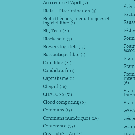
Au cœur de l’April
(2)
Évèn
Biais - Discrimination
(3)
Factu
Bibliothèques, médiathèques et
Faus
logiciel libre
(1)
Fédi
Big Tech
(21)
Forma
Blockchain
(3)
Fourn
Brevets logiciels
(13)
assoc
Bureautique libre
(1)
Fram
Café libre
(21)
Fram
Candidats.fr
(1)
Frama
Capitalisme
Inter
(1)
(6)
Chapril
(16)
Fram
CHATONS
Inte
(51)
Cloud computing
Fram
(6)
Communs
GAF
(13)
Communs numériques
Géop
(19)
Conference
Grain
(75)
Créativité - Art
HAD
(4)