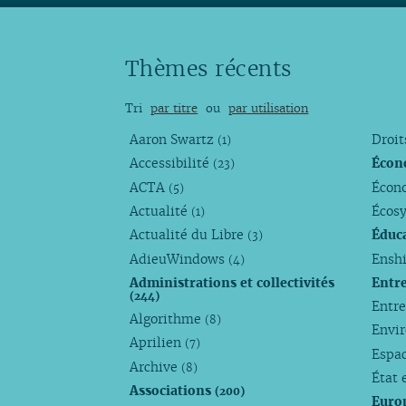
Thèmes récents
Tri
par titre
ou
par utilisation
Aaron Swartz
Droi
(1)
Accessibilité
Écon
(23)
ACTA
Écono
(5)
Actualité
Écos
(1)
Actualité du Libre
Éduc
(3)
AdieuWindows
Enshi
(4)
Administrations et collectivités
Entr
(244)
Entr
Algorithme
(8)
Envi
Aprilien
(7)
Espa
Archive
(8)
État 
Associations
(200)
Euro