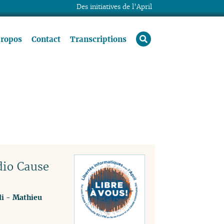
Des initiatives de l’April
rechercher
propos
Contact
Transcriptions
dio Cause
i
-
Mathieu