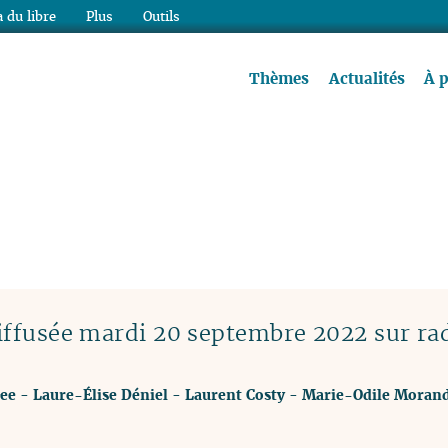
 du libre
Plus
Outils
re à lire !
Thèmes
Actualités
À 
ffusée mardi 20 septembre 2022 sur ra
ee
-
Laure-Élise Déniel
-
Laurent Costy
-
Marie-Odile Morand