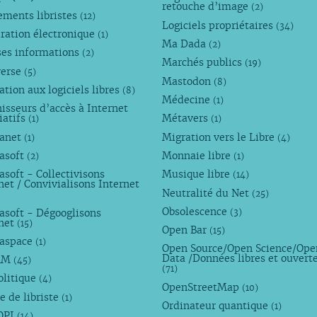
retouche d’image
(2)
ements libristes
(12)
Logiciels propriétaires
(34)
ration électronique
(1)
Ma Dada
(2)
ses informations
(2)
Marchés publics
(19)
verse
(5)
Mastodon
(8)
tion aux logiciels libres
(8)
Médecine
(1)
isseurs d’accès à Internet
iatifs
Métavers
(1)
(1)
anet
Migration vers le Libre
(1)
(4)
asoft
Monnaie libre
(2)
(1)
soft - Collectivisons
Musique libre
(14)
net / Convivialisons Internet
Neutralité du Net
(25)
Obsolescence
asoft - Dégooglisons
(3)
rnet
(15)
Open Bar
(15)
aspace
(1)
Open Source/Open Science/Ope
Data /Données libres et ouvert
AM
(45)
(71)
olitique
(4)
OpenStreetMap
(10)
e de libriste
(1)
Ordinateur quantique
(1)
OPI
(14)