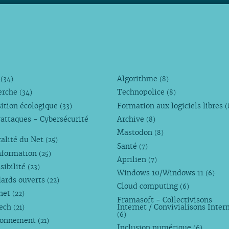
M
Algorithme
(34)
(8)
erche
Technopolice
(34)
(8)
ition écologique
Formation aux logiciels libres
(33)
(
attaques - Cybersécurité
Archive
(8)
Mastodon
(8)
alité du Net
(25)
Santé
(7)
nformation
(25)
Aprilien
(7)
sibilité
(23)
Windows 10/Windows 11
(6)
dards ouverts
(22)
Cloud computing
(6)
rnet
(22)
Framasoft - Collectivisons
Tech
Internet / Convivialisons Inter
(21)
(6)
ronnement
(21)
Inclusion numérique
(6)