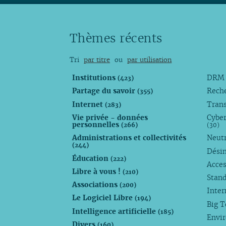
Thèmes récents
Tri
par titre
ou
par utilisation
Institutions
DR
(423)
Partage du savoir
Rech
(355)
Internet
Trans
(283)
Vie privée - données
Cyber
personnelles
(266)
(30)
Administrations et collectivités
Neutr
(244)
Dési
Éducation
(222)
Acces
Libre à vous !
(210)
Stan
Associations
(200)
Inte
Le Logiciel Libre
(194)
Big 
Intelligence artificielle
(185)
Envi
Divers
(160)