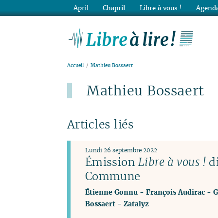
April
Chapril
Libre à vous !
Agenda
Lib
Accueil
Mathieu Bossaert
Mathieu Bossaert
Articles liés
Lundi 26 septembre 2022
Émission
Libre à vous !
di
Commune
Étienne Gonnu
-
François Audirac
-
G
Bossaert
-
Zatalyz