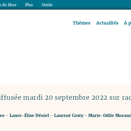
 du libre
Plus
Outils
re à lire !
Thèmes
Actualités
À 
ffusée mardi 20 septembre 2022 sur ra
ee
-
Laure-Élise Déniel
-
Laurent Costy
-
Marie-Odile Morand