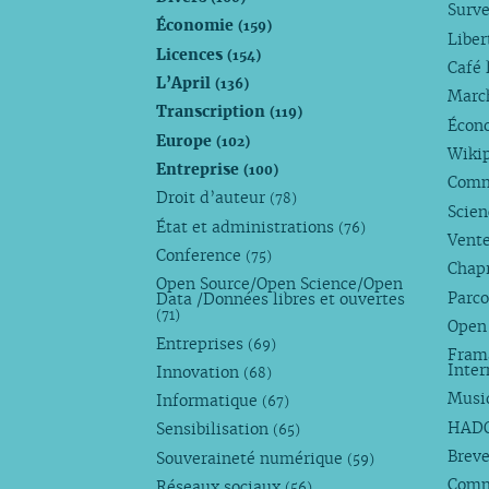
Surve
Économie
(159)
Liber
Licences
(154)
Café 
L’April
(136)
Marc
Transcription
(119)
Écono
Europe
(102)
Wiki
Entreprise
(100)
Comm
Droit d’auteur
(78)
Scie
État et administrations
(76)
Vente
Conference
(75)
Chap
Open Source/Open Science/Open
Parco
Data /Données libres et ouvertes
(71)
Open
Entreprises
(69)
Fram
Inte
Innovation
(68)
Musi
Informatique
(67)
HAD
Sensibilisation
(65)
Breve
Souveraineté numérique
(59)
Com
Réseaux sociaux
(56)