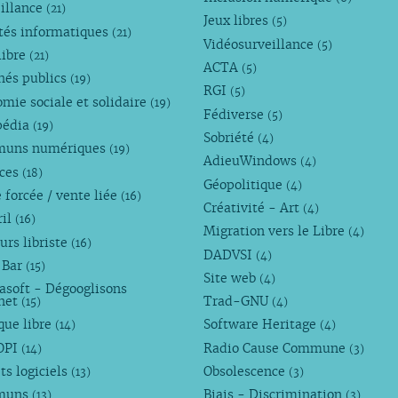
illance
(21)
Jeux libres
(5)
tés informatiques
(21)
Vidéosurveillance
(5)
libre
(21)
ACTA
(5)
hés publics
(19)
RGI
(5)
mie sociale et solidaire
(19)
Fédiverse
(5)
pédia
(19)
Sobriété
(4)
uns numériques
(19)
AdieuWindows
(4)
nces
(18)
Géopolitique
(4)
 forcée / vente liée
(16)
Créativité - Art
(4)
ril
(16)
Migration vers le Libre
(4)
urs libriste
(16)
DADVSI
(4)
 Bar
(15)
Site web
(4)
asoft - Dégooglisons
rnet
Trad-GNU
(15)
(4)
que libre
Software Heritage
(14)
(4)
OPI
Radio Cause Commune
(14)
(3)
ts logiciels
Obsolescence
(13)
(3)
muns
Biais - Discrimination
(13)
(3)