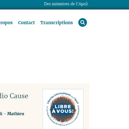
Des initiatives de l’April
rechercher
propos
Contact
Transcriptions
dio Cause
i
-
Mathieu