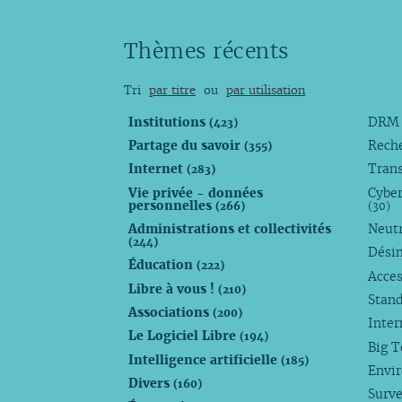
Thèmes récents
Tri
par titre
ou
par utilisation
Institutions
DR
(423)
Partage du savoir
Rech
(355)
Internet
Trans
(283)
Vie privée - données
Cyber
personnelles
(266)
(30)
Administrations et collectivités
Neutr
(244)
Dési
Éducation
(222)
Acces
Libre à vous !
(210)
Stan
Associations
(200)
Inte
Le Logiciel Libre
(194)
Big 
Intelligence artificielle
(185)
Envi
Divers
(160)
Surve