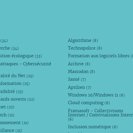
M
Algorithme
(34)
(8)
erche
Technopolice
(34)
(8)
ition écologique
Formation aux logiciels libres
(33)
(
attaques - Cybersécurité
Archive
(8)
Mastodon
(8)
alité du Net
(25)
Santé
(7)
nformation
(25)
Aprilien
(7)
sibilité
(23)
Windows 10/Windows 11
(6)
dards ouverts
(22)
Cloud computing
(6)
rnet
(22)
Framasoft - Collectivisons
Tech
Internet / Convivialisons Inter
(21)
(6)
ronnement
(21)
Inclusion numérique
(6)
illance
(21)