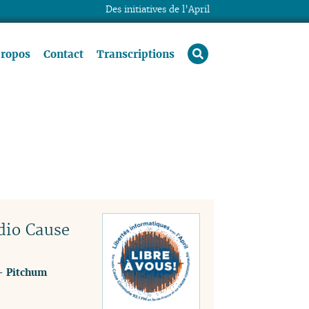
Des initiatives de l’April
rechercher
propos
Contact
Transcriptions
dio Cause
-
Pitchum