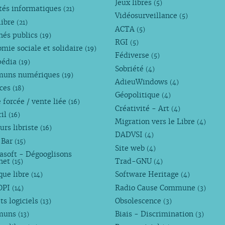
Jeux libres
(5)
tés informatiques
(21)
Vidéosurveillance
(5)
libre
(21)
ACTA
(5)
hés publics
(19)
RGI
(5)
mie sociale et solidaire
(19)
Fédiverse
(5)
pédia
(19)
Sobriété
(4)
uns numériques
(19)
AdieuWindows
(4)
nces
(18)
Géopolitique
(4)
 forcée / vente liée
(16)
Créativité - Art
(4)
ril
(16)
Migration vers le Libre
(4)
urs libriste
(16)
DADVSI
(4)
 Bar
(15)
Site web
(4)
asoft - Dégooglisons
rnet
Trad-GNU
(15)
(4)
que libre
Software Heritage
(14)
(4)
OPI
Radio Cause Commune
(14)
(3)
ts logiciels
Obsolescence
(13)
(3)
muns
Biais - Discrimination
(13)
(3)