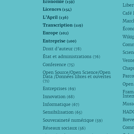
Économie
(159)
Liber
Licences
(154)
Café 
L’April
(136)
Marc
Transcription
(119)
Écono
Europe
(102)
Wiki
Entreprise
(100)
Comm
Droit d’auteur
(78)
Scie
État et administrations
(76)
Vente
Conference
(75)
Chap
Open Source/Open Science/Open
Parco
Data /Données libres et ouvertes
(71)
Open
Entreprises
(69)
Fram
Inte
Innovation
(68)
Musi
Informatique
(67)
HAD
Sensibilisation
(65)
Breve
Souveraineté numérique
(59)
Com
Réseaux sociaux
(56)