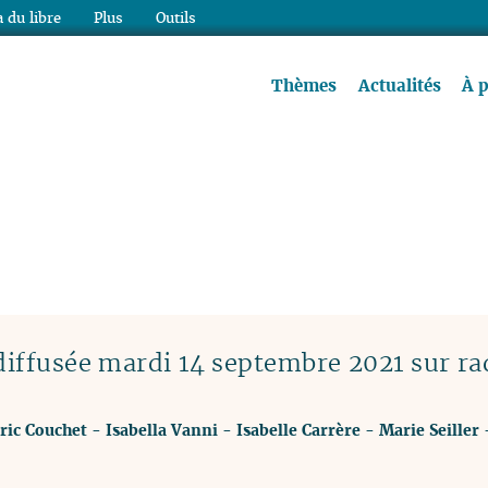
 du libre
Plus
Outils
re à lire !
Thèmes
Actualités
À 
 diffusée mardi 14 septembre 2021 sur ra
ric Couchet
-
Isabella Vanni
-
Isabelle Carrère
-
Marie Seiller