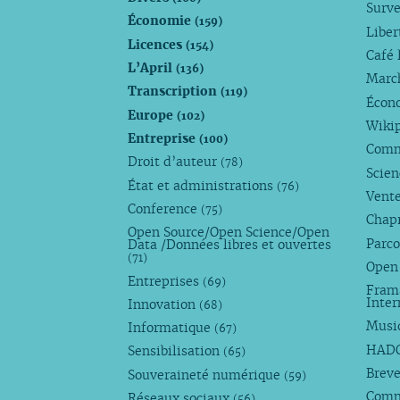
Surve
Économie
(159)
Liber
Licences
(154)
Café 
L’April
(136)
Marc
Transcription
(119)
Écono
Europe
(102)
Wiki
Entreprise
(100)
Comm
Droit d’auteur
(78)
Scie
État et administrations
(76)
Vente
Conference
(75)
Chap
Open Source/Open Science/Open
Parco
Data /Données libres et ouvertes
(71)
Open
Entreprises
(69)
Fram
Inte
Innovation
(68)
Musi
Informatique
(67)
HAD
Sensibilisation
(65)
Breve
Souveraineté numérique
(59)
Com
Réseaux sociaux
(56)