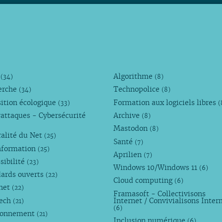
M
Algorithme
(34)
(8)
erche
Technopolice
(34)
(8)
ition écologique
Formation aux logiciels libres
(33)
(
attaques - Cybersécurité
Archive
(8)
Mastodon
(8)
alité du Net
(25)
Santé
(7)
nformation
(25)
Aprilien
(7)
sibilité
(23)
Windows 10/Windows 11
(6)
dards ouverts
(22)
Cloud computing
(6)
rnet
(22)
Framasoft - Collectivisons
Tech
Internet / Convivialisons Inter
(21)
(6)
ronnement
(21)
Inclusion numérique
(6)