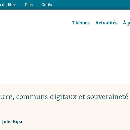
 du libre
Plus
Outils
re à lire !
Thèmes
Actualités
À 
urce
, communs digitaux et souveraineté
-
Julie Ripa