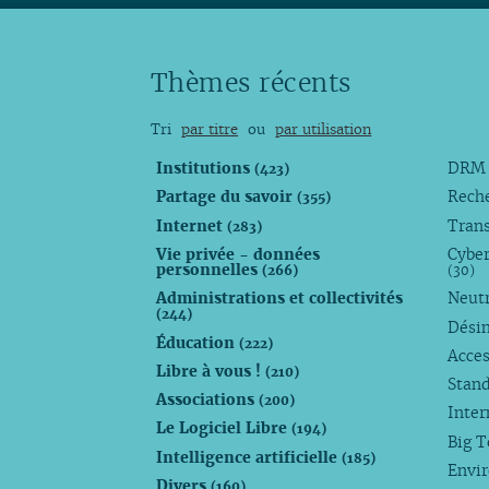
Thèmes récents
Tri
par titre
ou
par utilisation
Institutions
DR
(423)
Partage du savoir
Rech
(355)
Internet
Trans
(283)
Vie privée - données
Cyber
personnelles
(266)
(30)
Administrations et collectivités
Neutr
(244)
Dési
Éducation
(222)
Acces
Libre à vous !
(210)
Stan
Associations
(200)
Inte
Le Logiciel Libre
(194)
Big 
Intelligence artificielle
(185)
Envi
Divers
(160)