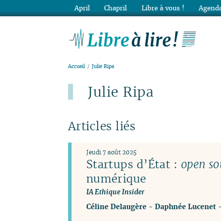
April
Chapril
Libre à vous !
Agenda
Lib
Accueil
Julie Ripa
Julie Ripa
Articles liés
Jeudi 7 août 2025
Startups d’État :
open so
numérique
IA Ethique Insider
Céline Delaugère
-
Daphnée Lucenet