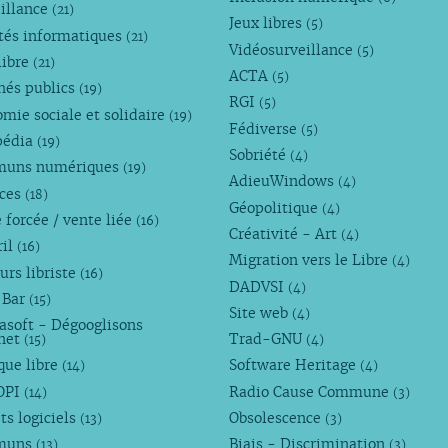
illance
(21)
Jeux libres
(5)
tés informatiques
(21)
Vidéosurveillance
(5)
libre
(21)
ACTA
(5)
hés publics
(19)
RGI
(5)
mie sociale et solidaire
(19)
Fédiverse
(5)
pédia
(19)
Sobriété
(4)
uns numériques
(19)
AdieuWindows
(4)
nces
(18)
Géopolitique
(4)
 forcée / vente liée
(16)
Créativité - Art
(4)
ril
(16)
Migration vers le Libre
(4)
urs libriste
(16)
DADVSI
(4)
 Bar
(15)
Site web
(4)
asoft - Dégooglisons
rnet
Trad-GNU
(15)
(4)
que libre
Software Heritage
(14)
(4)
OPI
Radio Cause Commune
(14)
(3)
ts logiciels
Obsolescence
(13)
(3)
muns
Biais - Discrimination
(13)
(3)