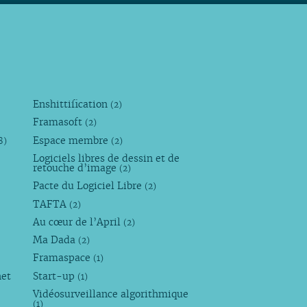
Enshittification
(2)
Framasoft
(2)
Espace membre
8)
(2)
Logiciels libres de dessin et de
retouche d’image
(2)
Pacte du Logiciel Libre
(2)
TAFTA
(2)
Au cœur de l’April
(2)
Ma Dada
(2)
Framaspace
(1)
net
Start-up
(1)
Vidéosurveillance algorithmique
(1)