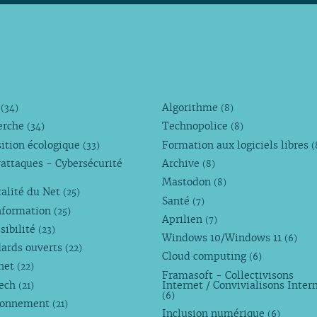
M
Algorithme
(34)
(8)
erche
Technopolice
(34)
(8)
ition écologique
Formation aux logiciels libres
(33)
(
attaques - Cybersécurité
Archive
(8)
Mastodon
(8)
alité du Net
(25)
Santé
(7)
nformation
(25)
Aprilien
(7)
sibilité
(23)
Windows 10/Windows 11
(6)
dards ouverts
(22)
Cloud computing
(6)
rnet
(22)
Framasoft - Collectivisons
Tech
Internet / Convivialisons Inter
(21)
(6)
ronnement
(21)
Inclusion numérique
(6)