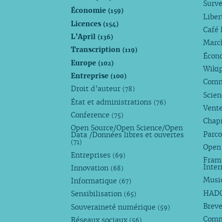
Surve
Économie
(159)
Liber
Licences
(154)
Café 
L’April
(136)
Marc
Transcription
(119)
Écono
Europe
(102)
Wiki
Entreprise
(100)
Comm
Droit d’auteur
(78)
Scie
État et administrations
(76)
Vente
Conference
(75)
Chap
Open Source/Open Science/Open
Parco
Data /Données libres et ouvertes
(71)
Open
Entreprises
(69)
Fram
Inte
Innovation
(68)
Musi
Informatique
(67)
HAD
Sensibilisation
(65)
Breve
Souveraineté numérique
(59)
Com
Réseaux sociaux
(56)