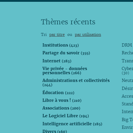
Thèmes récents
Tri
par titre
ou
par utilisation
Institutions
DR
(423)
Partage du savoir
Rech
(355)
Internet
Trans
(283)
Vie privée - données
Cyber
personnelles
(266)
(30)
Administrations et collectivités
Neutr
(244)
Dési
Éducation
(222)
Acces
Libre à vous !
(210)
Stan
Associations
(200)
Inte
Le Logiciel Libre
(194)
Big 
Intelligence artificielle
(185)
Envi
Divers
(160)