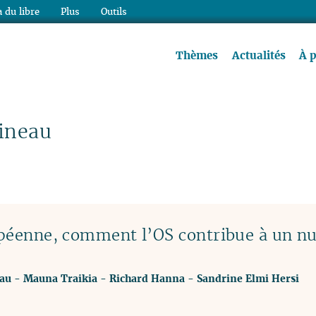
 du libre
Plus
Outils
re à lire !
Thèmes
Actualités
À 
ineau
ropéenne, comment l’OS contribue à un 
eau
-
Mauna Traikia
-
Richard Hanna
-
Sandrine Elmi Hersi