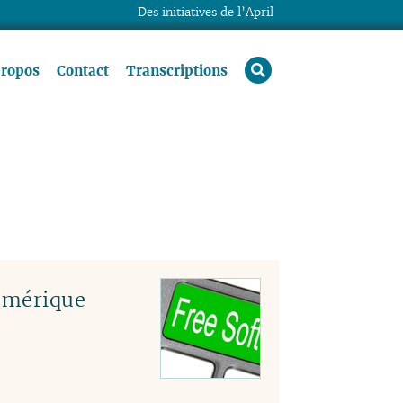
Des initiatives de l’April
rechercher
propos
Contact
Transcriptions
numérique