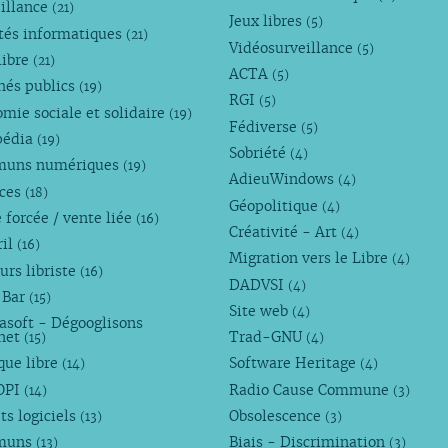
illance
(21)
Jeux libres
(5)
tés informatiques
(21)
Vidéosurveillance
(5)
libre
(21)
ACTA
(5)
hés publics
(19)
RGI
(5)
mie sociale et solidaire
(19)
Fédiverse
(5)
pédia
(19)
Sobriété
(4)
uns numériques
(19)
AdieuWindows
(4)
nces
(18)
Géopolitique
(4)
 forcée / vente liée
(16)
Créativité - Art
(4)
ril
(16)
Migration vers le Libre
(4)
urs libriste
(16)
DADVSI
(4)
 Bar
(15)
Site web
(4)
asoft - Dégooglisons
rnet
Trad-GNU
(15)
(4)
que libre
Software Heritage
(14)
(4)
OPI
Radio Cause Commune
(14)
(3)
ts logiciels
Obsolescence
(13)
(3)
muns
Biais - Discrimination
(13)
(3)