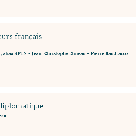
eurs français
, alias KPTN
-
Jean-Christophe Elineau
-
Pierre Baudracco
 diplomatique
eau