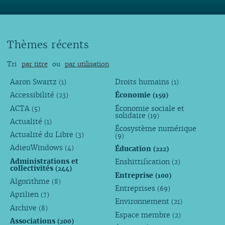
Thèmes récents
Tri
par titre
ou
par utilisation
Aaron Swartz
Droits humains
(1)
(1)
Accessibilité
Économie
(23)
(159)
ACTA
Économie sociale et
(5)
solidaire
(19)
Actualité
(1)
Écosystème numérique
Actualité du Libre
(3)
(9)
AdieuWindows
Éducation
(4)
(222)
Administrations et
Enshittification
(2)
collectivités
(244)
Entreprise
(100)
Algorithme
(8)
Entreprises
(69)
Aprilien
(7)
Environnement
(21)
Archive
(8)
Espace membre
(2)
Associations
(200)