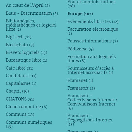
État et administrations
Au cœur de l’April
(2)
(76)
Biais - Discrimination
Europe
(3)
(102)
Bibliothèques,
Évènements libristes
(12)
médiathèques et logiciel
libre
Facturation électronique
(1)
(1)
Big Tech
(21)
Fausses informations
(2)
Blockchain
(3)
Fédiverse
(5)
Brevets logiciels
(13)
Formation aux logiciels
Bureautique libre
libres
(1)
(8)
Café libre
Fournisseurs d’accès à
(21)
Internet associatifs
(1)
Candidats.fr
(1)
Framanet
(1)
Capitalisme
(1)
Framasoft
(2)
Chapril
(16)
Framasoft -
CHATONS
(51)
Collectivisons Internet /
Convivialisons Internet
Cloud computing
(6)
(6)
Communs
(13)
Framasoft -
Dégooglisons Internet
Communs numériques
(15)
(19)
Framaspace