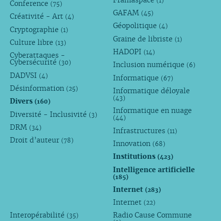
(1)
Conference
(75)
GAFAM
(45)
Créativité - Art
(4)
Géopolitique
(4)
Cryptographie
(1)
Graine de libriste
(1)
Culture libre
(13)
HADOPI
(14)
Cyberattaques -
Cybersécurité
(30)
Inclusion numérique
(6)
DADVSI
(4)
Informatique
(67)
Désinformation
(25)
Informatique déloyale
(43)
Divers
(160)
Informatique en nuage
Diversité - Inclusivité
(3)
(44)
DRM
(34)
Infrastructures
(11)
Droit d’auteur
(78)
Innovation
(68)
Institutions
(423)
Intelligence artificielle
(185)
Internet
(283)
Internet
(22)
Interopérabilité
Radio Cause Commune
(35)