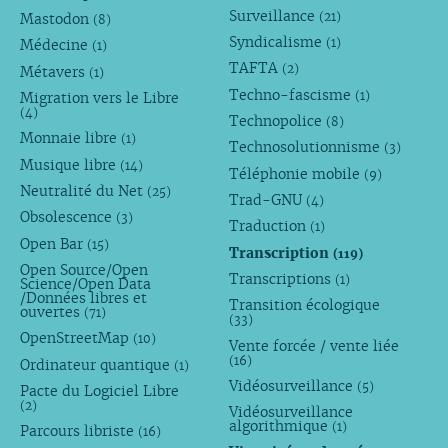
Surveillance
(21)
Mastodon
(8)
Syndicalisme
(1)
Médecine
(1)
TAFTA
(2)
Métavers
(1)
Techno-fascisme
(1)
Migration vers le Libre
(4)
Technopolice
(8)
Monnaie libre
(1)
Technosolutionnisme
(3)
Musique libre
(14)
Téléphonie mobile
(9)
Neutralité du Net
(25)
Trad-GNU
(4)
Obsolescence
(3)
Traduction
(1)
Open Bar
(15)
Transcription
(119)
Open Source/Open
Transcriptions
(1)
Science/Open Data
/Données libres et
Transition écologique
ouvertes
(71)
(33)
OpenStreetMap
(10)
Vente forcée / vente liée
(16)
Ordinateur quantique
(1)
Vidéosurveillance
(5)
Pacte du Logiciel Libre
(2)
Vidéosurveillance
algorithmique
(1)
Parcours libriste
(16)