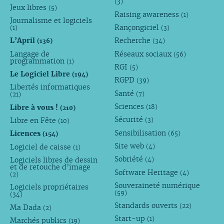
(3)
Jeux libres
(5)
Raising awareness
(1)
Journalisme et logiciels
Rançongiciel
(1)
(3)
L’April
Recherche
(136)
(34)
Langage de
Réseaux sociaux
(56)
programmation
(1)
RGI
(5)
Le Logiciel Libre
(194)
RGPD
(39)
Libertés informatiques
Santé
(7)
(21)
Sciences
Libre à vous !
(18)
(210)
Sécurité
Libre en Fête
(3)
(10)
Sensibilisation
Licences
(65)
(154)
Site web
Logiciel de caisse
(4)
(1)
Sobriété
Logiciels libres de dessin
(4)
et de retouche d’image
Software Heritage
(4)
(2)
Souveraineté numérique
Logiciels propriétaires
(59)
(34)
Standards ouverts
(22)
Ma Dada
(2)
Start-up
(1)
Marchés publics
(19)