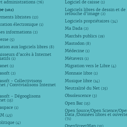
et administrations
Logiciel de caisse
(76)
(1)
pe
Logiciels libres de dessin et de
(102)
retouche d’image
(2)
ements libristes
(12)
Logiciels propriétaires
(34)
ration électronique
(1)
Ma Dada
(2)
ses informations
(2)
Marchés publics
(19)
verse
(5)
Mastodon
(8)
tion aux logiciels libres
(8)
Médecine
(1)
isseurs d’accès à Internet
iatifs
Métavers
(1)
(1)
anet
Migration vers le Libre
(1)
(4)
asoft
Monnaie libre
(2)
(1)
soft - Collectivisons
Musique libre
(14)
net / Convivialisons Internet
Neutralité du Net
(25)
Obsolescence
asoft - Dégooglisons
(3)
rnet
(15)
Open Bar
(15)
aspace
(1)
Open Source/Open Science/Ope
Data /Données libres et ouvert
AM
(45)
(71)
olitique
(4)
OpenStreetMap
(10)