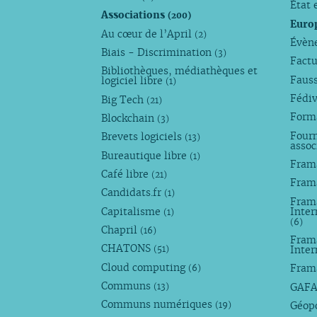
État 
Associations
(200)
Euro
Au cœur de l’April
(2)
Évèn
Biais - Discrimination
(3)
Factu
Bibliothèques, médiathèques et
Faus
logiciel libre
(1)
Fédi
Big Tech
(21)
Forma
Blockchain
(3)
Fourn
Brevets logiciels
(13)
assoc
Bureautique libre
(1)
Fram
Café libre
(21)
Fram
Candidats.fr
(1)
Frama
Capitalisme
Inter
(1)
(6)
Chapril
(16)
Fram
CHATONS
Inte
(51)
Cloud computing
Fram
(6)
Communs
GAF
(13)
Communs numériques
Géop
(19)