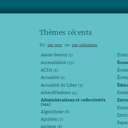
Thèmes récents
Tri
par titre
ou
par utilisation
Aaron Swartz
Droi
(1)
Accessibilité
Écon
(23)
ACTA
Écono
(5)
Actualité
Écos
(1)
Actualité du Libre
Éduc
(3)
AdieuWindows
Enshi
(4)
Administrations et collectivités
Entr
(244)
Entr
Algorithme
(8)
Envi
Aprilien
(7)
Espa
Archive
(8)