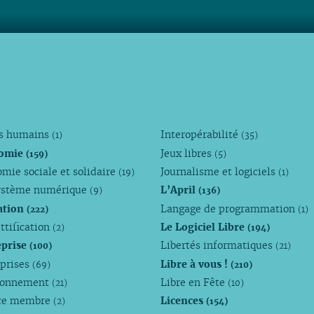
ts humains
Interopérabilité
(1)
(35)
omie
Jeux libres
(159)
(5)
mie sociale et solidaire
Journalisme et logiciels
(19)
(1)
ystème numérique
L’April
(9)
(136)
ation
Langage de programmation
(222)
(1)
ttification
Le Logiciel Libre
(2)
(194)
eprise
Libertés informatiques
(100)
(21)
eprises
Libre à vous !
(69)
(210)
ronnement
Libre en Fête
(21)
(10)
ce membre
Licences
(2)
(154)