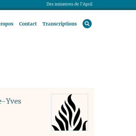
Des initiatives de l’April
rechercher
propos
Contact
Transcriptions
re-Yves