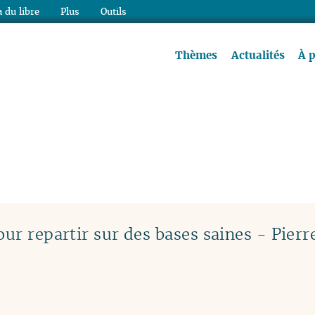
 du libre
Plus
Outils
re à lire !
Thèmes
Actualités
À 
our repartir sur des bases saines - Pier