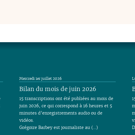
Mercredi 1er juillet 2026
L
Bilan du mois de juin 2026
B
e
15 transcriptions ont été publiées au mois de
1
t
juin 2026, ce qui correspond à 16 heures et 5
m
minutes d’enregistrements audio ou de
m
vidéos.
v
Grégoire Barbey est journaliste au (…)
D