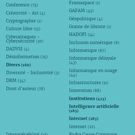
Framaspace
(1)
Conference
(75)
GAFAM
(45)
Créativité - Art
(4)
Géopolitique
(4)
Cryptographie
(1)
Graine de libriste
(1)
Culture libre
(13)
HADOPI
(14)
Cyberattaques -
Cybersécurité
(30)
Inclusion numérique
(6)
DADVSI
(4)
Informatique
(67)
Désinformation
(25)
Informatique déloyale
(43)
Divers
(160)
Informatique en nuage
Diversité - Inclusivité
(3)
(44)
DRM
(34)
Infrastructures
(11)
Droit d’auteur
(78)
Innovation
(68)
Institutions
(423)
Intelligence artificielle
(185)
Internet
(283)
Internet
(22)
Interopérabilité
Radio Cause Commune
(35)