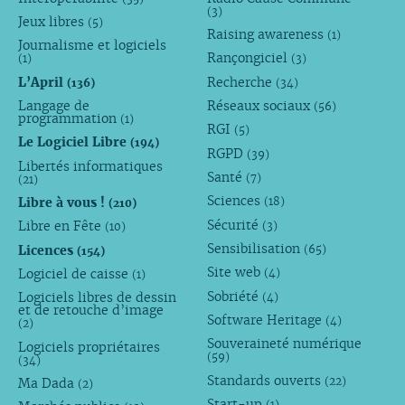
(3)
Jeux libres
(5)
Raising awareness
(1)
Journalisme et logiciels
Rançongiciel
(1)
(3)
L’April
Recherche
(136)
(34)
Langage de
Réseaux sociaux
(56)
programmation
(1)
RGI
(5)
Le Logiciel Libre
(194)
RGPD
(39)
Libertés informatiques
Santé
(7)
(21)
Sciences
Libre à vous !
(18)
(210)
Sécurité
Libre en Fête
(3)
(10)
Sensibilisation
Licences
(65)
(154)
Site web
Logiciel de caisse
(4)
(1)
Sobriété
Logiciels libres de dessin
(4)
et de retouche d’image
Software Heritage
(4)
(2)
Souveraineté numérique
Logiciels propriétaires
(59)
(34)
Standards ouverts
(22)
Ma Dada
(2)
Start-up
(1)