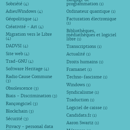
Sobriété
programmation
(4)
(1)
AdieuWindows
Ordinateur quantique
(4)
(1)
Géopolitique
Facturation électronique
(4)
(1)
Créativité - Art
(4)
Bibliothèques,
Migration vers le Libre
médiathèques et logiciel
libre
(4)
(1)
DADVSI
Transcriptions
(4)
(1)
Site web
Actualité
(4)
(1)
Trad-GNU
Droits humains
(4)
(1)
Software Heritage
Framanet
(4)
(1)
Radio Cause Commune
Techno-fascisme
(1)
(3)
Windows
(1)
Obsolescence
(3)
Syndicalisme
(1)
Biais - Discrimination
(3)
Traduction
(1)
Rançongiciel
(3)
Logiciel de caisse
(1)
Blockchain
(3)
Candidats.fr
(1)
Sécurité
(3)
Aaron Swartz
(1)
Privacy - personal data