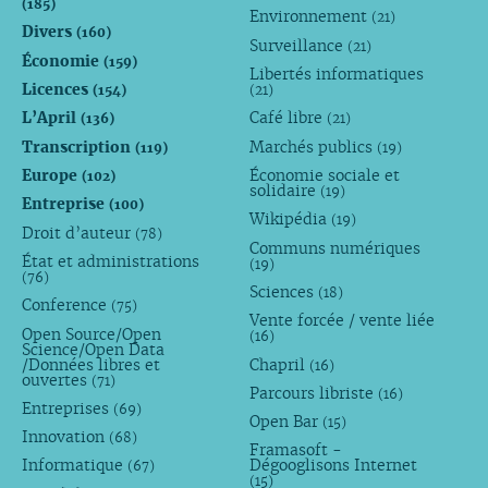
(185)
Environnement
(21)
Divers
(160)
Surveillance
(21)
Économie
(159)
Libertés informatiques
Licences
(154)
(21)
L’April
Café libre
(136)
(21)
Transcription
Marchés publics
(119)
(19)
Europe
Économie sociale et
(102)
solidaire
(19)
Entreprise
(100)
Wikipédia
(19)
Droit d’auteur
(78)
Communs numériques
État et administrations
(19)
(76)
Sciences
(18)
Conference
(75)
Vente forcée / vente liée
Open Source/Open
(16)
Science/Open Data
/Données libres et
Chapril
(16)
ouvertes
(71)
Parcours libriste
(16)
Entreprises
(69)
Open Bar
(15)
Innovation
(68)
Framasoft -
Informatique
Dégooglisons Internet
(67)
(15)