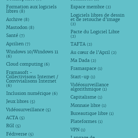
Formation aux logiciels
Espace membre
(2)
libres
(8)
Logiciels libres de dessin
Archive
et de retouche d’image
(8)
(2)
Mastodon
(8)
Pacte du Logiciel Libre
Santé
(7)
(2)
Aprilien
TAFTA
(7)
(2)
Windows 10/Windows 11
Au cœur de l’April
(2)
(6)
Ma Dada
(2)
Cloud computing
(6)
Framaspace
(1)
Framasoft -
Collectivisons Internet /
Start-up
(1)
Convivialisons Internet
Vidéosurveillance
(6)
algorithmique
(1)
Inclusion numérique
(6)
Capitalisme
(1)
Jeux libres
(5)
Monnaie libre
(1)
Vidéosurveillance
(5)
Bureautique libre
(1)
ACTA
(5)
Plateformes
(1)
RGI
(5)
VPN
(1)
Fédiverse
(5)
Langage de