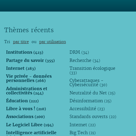
Thèmes récents
Tri
par titre
ou
par utilisation
Institutions
DRM
(423)
(34)
Partage du savoir
Recherche
(355)
(34)
Internet
Transition écologique
(283)
(33)
Vie privée - données
personnelles
Cyberattaques -
(266)
Cybersécurité
(30)
Administrations et
collectivités
Neutralité du Net
(244)
(25)
Éducation
Désinformation
(222)
(25)
Libre à vous !
Accessibilité
(210)
(23)
Associations
Standards ouverts
(200)
(22)
Le Logiciel Libre
Internet
(194)
(22)
Intelligence artificielle
Big Tech
(21)