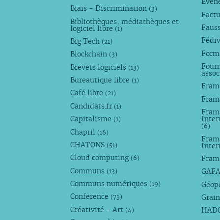
Évèn
Biais - Discrimination
(3)
Factu
Bibliothèques, médiathèques et
Faus
logiciel libre
(1)
Fédi
Big Tech
(21)
Forma
Blockchain
(3)
Fourn
Brevets logiciels
(13)
assoc
Bureautique libre
(1)
Fram
Café libre
(21)
Fram
Candidats.fr
(1)
Frama
Capitalisme
Inter
(1)
(6)
Chapril
(16)
Fram
CHATONS
Inte
(51)
Cloud computing
Fram
(6)
Communs
GAF
(13)
Communs numériques
Géop
(19)
Conference
Grain
(75)
Créativité - Art
HAD
(4)