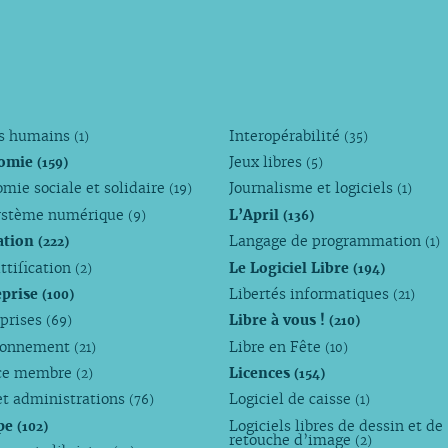
ts humains
Interopérabilité
(1)
(35)
omie
Jeux libres
(159)
(5)
mie sociale et solidaire
Journalisme et logiciels
(19)
(1)
ystème numérique
L’April
(9)
(136)
ation
Langage de programmation
(222)
(1)
ttification
Le Logiciel Libre
(2)
(194)
eprise
Libertés informatiques
(100)
(21)
eprises
Libre à vous !
(69)
(210)
ronnement
Libre en Fête
(21)
(10)
ce membre
Licences
(2)
(154)
et administrations
Logiciel de caisse
(76)
(1)
pe
Logiciels libres de dessin et de
(102)
retouche d’image
(2)