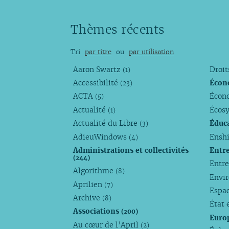
Thèmes récents
Tri
par titre
ou
par utilisation
Aaron Swartz
Droi
(1)
Accessibilité
Écon
(23)
ACTA
Écono
(5)
Actualité
Écos
(1)
Actualité du Libre
Éduc
(3)
AdieuWindows
Enshi
(4)
Administrations et collectivités
Entr
(244)
Entr
Algorithme
(8)
Envi
Aprilien
(7)
Espa
Archive
(8)
État 
Associations
(200)
Euro
Au cœur de l’April
(2)