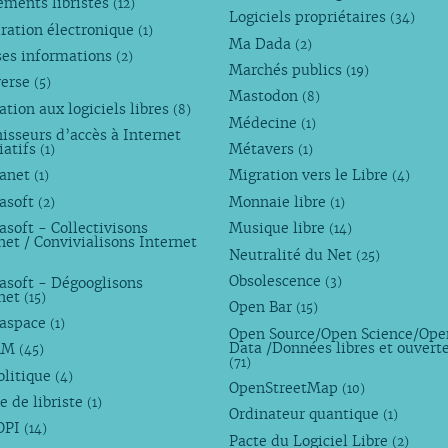
ements libristes
(12)
Logiciels propriétaires
(34)
ration électronique
(1)
Ma Dada
(2)
ses informations
(2)
Marchés publics
(19)
verse
(5)
Mastodon
(8)
tion aux logiciels libres
(8)
Médecine
(1)
isseurs d’accès à Internet
iatifs
Métavers
(1)
(1)
anet
Migration vers le Libre
(1)
(4)
asoft
Monnaie libre
(2)
(1)
soft - Collectivisons
Musique libre
(14)
net / Convivialisons Internet
Neutralité du Net
(25)
Obsolescence
asoft - Dégooglisons
(3)
rnet
(15)
Open Bar
(15)
aspace
(1)
Open Source/Open Science/Ope
Data /Données libres et ouvert
AM
(45)
(71)
olitique
(4)
OpenStreetMap
(10)
e de libriste
(1)
Ordinateur quantique
(1)
OPI
(14)
Pacte du Logiciel Libre
(2)