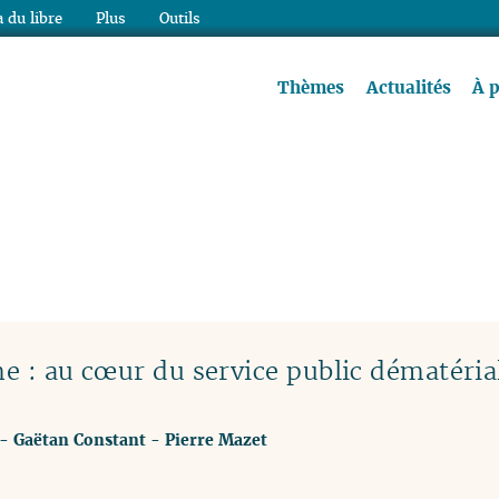
 du libre
Plus
Outils
re à lire !
Thèmes
Actualités
À 
me : au cœur du service public dématéria
-
Gaëtan Constant
-
Pierre Mazet