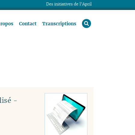
Des initiatives de l’April
rechercher
propos
Contact
Transcriptions
lisé -