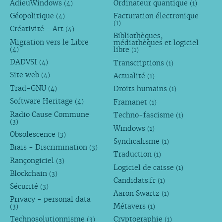
AdieuWindows
Ordinateur quantique
(4)
(1)
Géopolitique
Facturation électronique
(4)
(1)
Créativité - Art
(4)
Bibliothèques,
Migration vers le Libre
médiathèques et logiciel
libre
(4)
(1)
DADVSI
Transcriptions
(4)
(1)
Site web
Actualité
(4)
(1)
Trad-GNU
Droits humains
(4)
(1)
Software Heritage
Framanet
(4)
(1)
Radio Cause Commune
Techno-fascisme
(1)
(3)
Windows
(1)
Obsolescence
(3)
Syndicalisme
(1)
Biais - Discrimination
(3)
Traduction
(1)
Rançongiciel
(3)
Logiciel de caisse
(1)
Blockchain
(3)
Candidats.fr
(1)
Sécurité
(3)
Aaron Swartz
(1)
Privacy - personal data
Métavers
(3)
(1)
Technosolutionnisme
Cryptographie
(3)
(1)