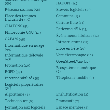
HADOPI
(59)
(14)
Réseaux sociaux
Brevets logiciels
(56)
(13)
Place des femmes -
Communs
(13)
Inclusivité
(55)
Culture libre
(13)
CHATONS
(51)
Parlezmoid’IA
(13)
Philosophie GNU
(47)
Évènements libristes
(12)
GAFAM
(45)
Infrastructures
(11)
Informatique en nuage
Libre en Fête
(10)
(44)
Vote électronique
Informatique déloyale
(10)
(43)
OpenStreetMap
(10)
Promotion
(40)
Écosystème numérique
RGPD
(9)
(39)
Téléphonie mobile
Interopérabilité
(9)
(35)
Logiciels propriétaires
(34)
Algorithme
Enshittification
(8)
(2)
Technopolice
Framasoft
(8)
(2)
Formation aux logiciels
Espace membre
(2)