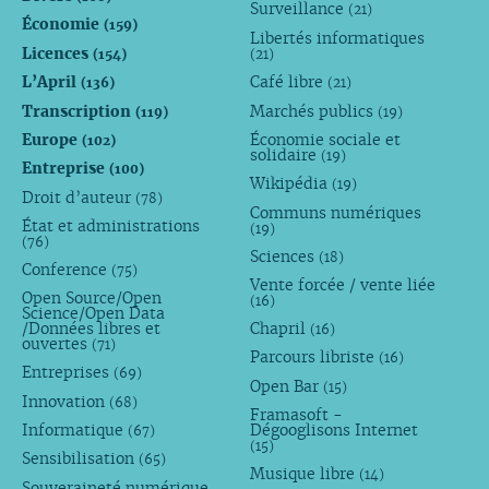
Surveillance
(21)
Économie
(159)
Libertés informatiques
Licences
(154)
(21)
L’April
Café libre
(136)
(21)
Transcription
Marchés publics
(119)
(19)
Europe
Économie sociale et
(102)
solidaire
(19)
Entreprise
(100)
Wikipédia
(19)
Droit d’auteur
(78)
Communs numériques
État et administrations
(19)
(76)
Sciences
(18)
Conference
(75)
Vente forcée / vente liée
Open Source/Open
(16)
Science/Open Data
/Données libres et
Chapril
(16)
ouvertes
(71)
Parcours libriste
(16)
Entreprises
(69)
Open Bar
(15)
Innovation
(68)
Framasoft -
Informatique
Dégooglisons Internet
(67)
(15)
Sensibilisation
(65)
Musique libre
(14)
Souveraineté numérique