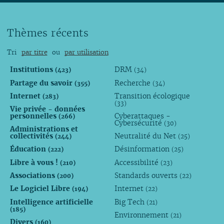
Thèmes récents
Tri
par titre
ou
par utilisation
Institutions
DRM
(423)
(34)
Partage du savoir
Recherche
(355)
(34)
Internet
Transition écologique
(283)
(33)
Vie privée - données
personnelles
Cyberattaques -
(266)
Cybersécurité
(30)
Administrations et
collectivités
Neutralité du Net
(244)
(25)
Éducation
Désinformation
(222)
(25)
Libre à vous !
Accessibilité
(210)
(23)
Associations
Standards ouverts
(200)
(22)
Le Logiciel Libre
Internet
(194)
(22)
Intelligence artificielle
Big Tech
(21)
(185)
Environnement
(21)
Divers
(160)