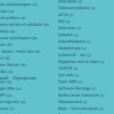
Jeux libres
(5)
tés informatiques
(21)
Vidéosurveillance
(5)
libre
(21)
ACTA
(5)
hés publics
(19)
RGI
(5)
mie sociale et solidaire
(19)
Fédiverse
(5)
pédia
(19)
Sobriété
(4)
uns numériques
(19)
AdieuWindows
(4)
nces
(18)
Géopolitique
(4)
 forcée / vente liée
(16)
Créativité - Art
(4)
ril
(16)
Migration vers le Libre
(4)
urs libriste
(16)
DADVSI
(4)
 Bar
(15)
Site web
(4)
asoft - Dégooglisons
rnet
Trad-GNU
(15)
(4)
que libre
Software Heritage
(14)
(4)
OPI
Radio Cause Commune
(14)
(3)
ts logiciels
Obsolescence
(13)
(3)
muns
Biais - Discrimination
(13)
(3)