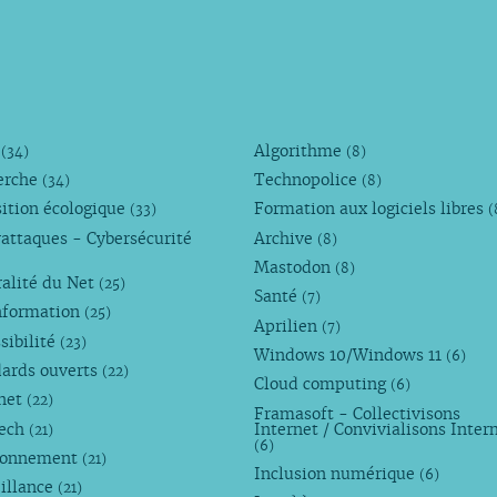
M
Algorithme
(34)
(8)
erche
Technopolice
(34)
(8)
ition écologique
Formation aux logiciels libres
(33)
(
attaques - Cybersécurité
Archive
(8)
Mastodon
(8)
alité du Net
(25)
Santé
(7)
nformation
(25)
Aprilien
(7)
sibilité
(23)
Windows 10/Windows 11
(6)
dards ouverts
(22)
Cloud computing
(6)
rnet
(22)
Framasoft - Collectivisons
Tech
Internet / Convivialisons Inter
(21)
(6)
ronnement
(21)
Inclusion numérique
(6)
illance
(21)