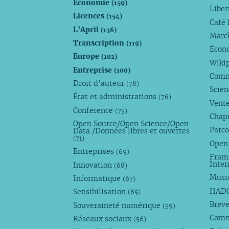
Économie
(159)
Liber
Licences
(154)
Café 
L’April
(136)
Marc
Transcription
(119)
Écono
Europe
(102)
Wiki
Entreprise
(100)
Comm
Droit d’auteur
(78)
Scie
État et administrations
(76)
Vente
Conference
(75)
Chap
Open Source/Open Science/Open
Parco
Data /Données libres et ouvertes
(71)
Open
Entreprises
(69)
Fram
Inte
Innovation
(68)
Musi
Informatique
(67)
HAD
Sensibilisation
(65)
Breve
Souveraineté numérique
(59)
Com
Réseaux sociaux
(56)