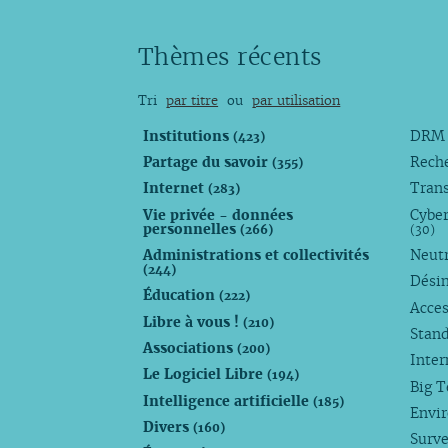
Thèmes récents
Tri
par titre
ou
par utilisation
Institutions
DR
(423)
Partage du savoir
Rech
(355)
Internet
Trans
(283)
Vie privée - données
Cyber
personnelles
(266)
(30)
Administrations et collectivités
Neutr
(244)
Dési
Éducation
(222)
Acces
Libre à vous !
(210)
Stan
Associations
(200)
Inte
Le Logiciel Libre
(194)
Big 
Intelligence artificielle
(185)
Envi
Divers
(160)
Surve