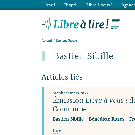
April
Chapril
Libre à vous !
Agenda
Lib
Accueil
Bastien Sibille
Bastien Sibille
Articles liés
Mardi 1er mars 2022
Émission
Libre à vous !
di
Commune
Bastien Sibille
-
Bénédicte Rozes
-
Fr
Lire