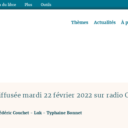
 du libre
Plus
Outils
re à lire !
Thèmes
Actualités
À 
ffusée mardi 22 février 2022 sur radio 
édéric Couchet
-
Luk
-
Typhaine Bonnet