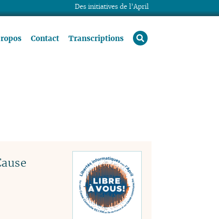
Des initiatives de l’April
rechercher
propos
Contact
Transcriptions
Cause