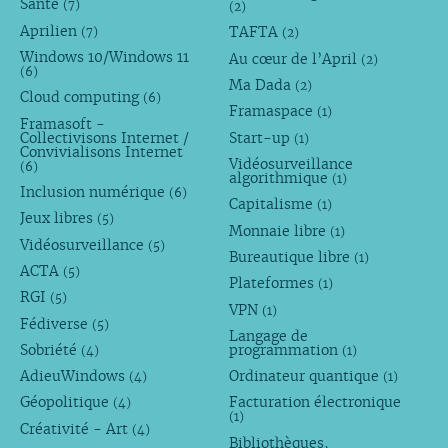
Santé
(7)
(2)
Aprilien
TAFTA
(7)
(2)
Windows 10/Windows 11
Au cœur de l’April
(2)
(6)
Ma Dada
(2)
Cloud computing
(6)
Framaspace
(1)
Framasoft -
Collectivisons Internet /
Start-up
(1)
Convivialisons Internet
Vidéosurveillance
(6)
algorithmique
(1)
Inclusion numérique
(6)
Capitalisme
(1)
Jeux libres
(5)
Monnaie libre
(1)
Vidéosurveillance
(5)
Bureautique libre
(1)
ACTA
(5)
Plateformes
(1)
RGI
(5)
VPN
(1)
Fédiverse
(5)
Langage de
Sobriété
programmation
(4)
(1)
AdieuWindows
Ordinateur quantique
(4)
(1)
Géopolitique
Facturation électronique
(4)
(1)
Créativité - Art
(4)
Bibliothèques,