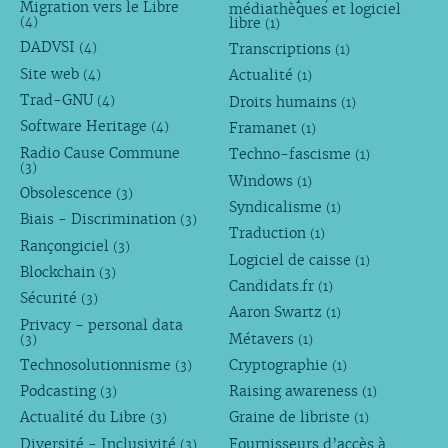
Migration vers le Libre
médiathèques et logiciel
libre
(4)
(1)
DADVSI
Transcriptions
(4)
(1)
Site web
Actualité
(4)
(1)
Trad-GNU
Droits humains
(4)
(1)
Software Heritage
Framanet
(4)
(1)
Radio Cause Commune
Techno-fascisme
(1)
(3)
Windows
(1)
Obsolescence
(3)
Syndicalisme
(1)
Biais - Discrimination
(3)
Traduction
(1)
Rançongiciel
(3)
Logiciel de caisse
(1)
Blockchain
(3)
Candidats.fr
(1)
Sécurité
(3)
Aaron Swartz
(1)
Privacy - personal data
Métavers
(3)
(1)
Technosolutionnisme
Cryptographie
(3)
(1)
Podcasting
Raising awareness
(3)
(1)
Actualité du Libre
Graine de libriste
(3)
(1)
Diversité - Inclusivité
Fournisseurs d’accès à
(3)