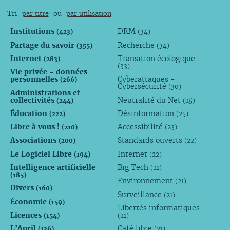
Tri
par titre
ou
par utilisation
Institutions
DRM
(423)
(34)
Partage du savoir
Recherche
(355)
(34)
Internet
Transition écologique
(283)
(33)
Vie privée - données
personnelles
Cyberattaques -
(266)
Cybersécurité
(30)
Administrations et
collectivités
Neutralité du Net
(244)
(25)
Éducation
Désinformation
(222)
(25)
Libre à vous !
Accessibilité
(210)
(23)
Associations
Standards ouverts
(200)
(22)
Le Logiciel Libre
Internet
(194)
(22)
Intelligence artificielle
Big Tech
(21)
(185)
Environnement
(21)
Divers
(160)
Surveillance
(21)
Économie
(159)
Libertés informatiques
Licences
(154)
(21)
L’April
Café libre
(136)
(21)