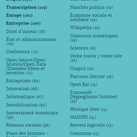
Transcription
Marchés publics
(119)
(19)
Europe
Économie sociale et
(102)
solidaire
(19)
Entreprise
(100)
Wikipédia
(19)
Droit d’auteur
(78)
Communs numériques
État et administrations
(19)
(76)
Sciences
(18)
Conference
(75)
Vente forcée / vente liée
Open Source/Open
(16)
Science/Open Data
/Données libres et
Chapril
(16)
ouvertes
(71)
Parcours libriste
(16)
Entreprises
(69)
Open Bar
(15)
Innovation
(68)
Framasoft -
Informatique
Dégooglisons Internet
(67)
(15)
Sensibilisation
(65)
Musique libre
(14)
Souveraineté numérique
HADOPI
(59)
(14)
Réseaux sociaux
Brevets logiciels
(56)
(13)
Place des femmes -
Communs
(13)