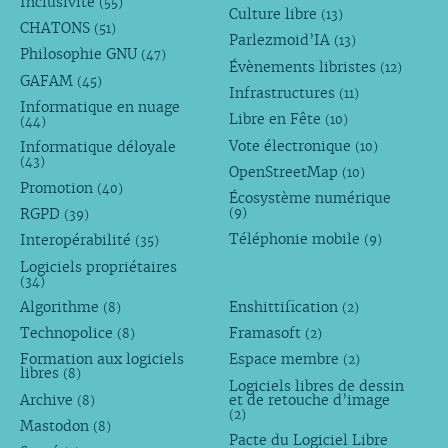
Inclusivité
(55)
Culture libre
(13)
CHATONS
(51)
Parlezmoid’IA
(13)
Philosophie GNU
(47)
Évènements libristes
(12)
GAFAM
(45)
Infrastructures
(11)
Informatique en nuage
Libre en Fête
(10)
(44)
Vote électronique
Informatique déloyale
(10)
(43)
OpenStreetMap
(10)
Promotion
(40)
Écosystème numérique
RGPD
(9)
(39)
Téléphonie mobile
Interopérabilité
(9)
(35)
Logiciels propriétaires
(34)
Algorithme
Enshittification
(8)
(2)
Technopolice
Framasoft
(8)
(2)
Formation aux logiciels
Espace membre
(2)
libres
(8)
Logiciels libres de dessin
Archive
et de retouche d’image
(8)
(2)
Mastodon
(8)
Pacte du Logiciel Libre