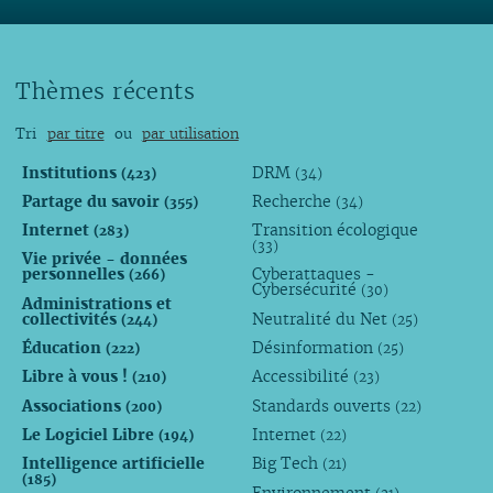
Thèmes récents
Tri
par titre
ou
par utilisation
Institutions
DRM
(423)
(34)
Partage du savoir
Recherche
(355)
(34)
Internet
Transition écologique
(283)
(33)
Vie privée - données
personnelles
Cyberattaques -
(266)
Cybersécurité
(30)
Administrations et
collectivités
Neutralité du Net
(244)
(25)
Éducation
Désinformation
(222)
(25)
Libre à vous !
Accessibilité
(210)
(23)
Associations
Standards ouverts
(200)
(22)
Le Logiciel Libre
Internet
(194)
(22)
Intelligence artificielle
Big Tech
(21)
(185)
Environnement