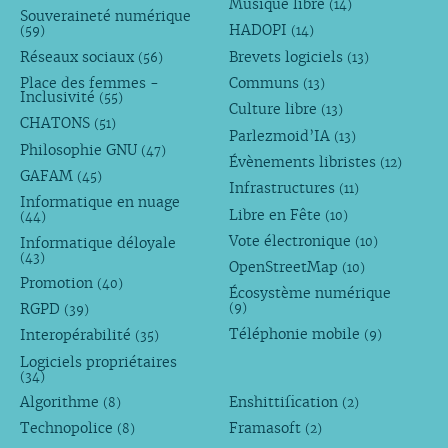
Musique libre
(14)
Souveraineté numérique
HADOPI
(59)
(14)
Réseaux sociaux
Brevets logiciels
(56)
(13)
Place des femmes -
Communs
(13)
Inclusivité
(55)
Culture libre
(13)
CHATONS
(51)
Parlezmoid’IA
(13)
Philosophie GNU
(47)
Évènements libristes
(12)
GAFAM
(45)
Infrastructures
(11)
Informatique en nuage
Libre en Fête
(10)
(44)
Vote électronique
Informatique déloyale
(10)
(43)
OpenStreetMap
(10)
Promotion
(40)
Écosystème numérique
RGPD
(9)
(39)
Téléphonie mobile
Interopérabilité
(9)
(35)
Logiciels propriétaires
(34)
Algorithme
Enshittification
(8)
(2)
Technopolice
Framasoft
(8)
(2)