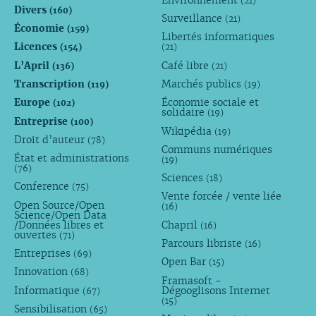
(21)
Divers
(160)
Surveillance
(21)
Économie
(159)
Libertés informatiques
Licences
(154)
(21)
L’April
Café libre
(136)
(21)
Transcription
Marchés publics
(119)
(19)
Europe
Économie sociale et
(102)
solidaire
(19)
Entreprise
(100)
Wikipédia
(19)
Droit d’auteur
(78)
Communs numériques
État et administrations
(19)
(76)
Sciences
(18)
Conference
(75)
Vente forcée / vente liée
Open Source/Open
(16)
Science/Open Data
/Données libres et
Chapril
(16)
ouvertes
(71)
Parcours libriste
(16)
Entreprises
(69)
Open Bar
(15)
Innovation
(68)
Framasoft -
Informatique
Dégooglisons Internet
(67)
(15)
Sensibilisation
(65)