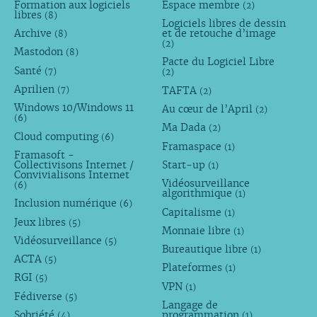
Formation aux logiciels
Espace membre
(2)
libres
(8)
Logiciels libres de dessin
Archive
et de retouche d’image
(8)
(2)
Mastodon
(8)
Pacte du Logiciel Libre
Santé
(7)
(2)
Aprilien
TAFTA
(7)
(2)
Windows 10/Windows 11
Au cœur de l’April
(2)
(6)
Ma Dada
(2)
Cloud computing
(6)
Framaspace
(1)
Framasoft -
Collectivisons Internet /
Start-up
(1)
Convivialisons Internet
Vidéosurveillance
(6)
algorithmique
(1)
Inclusion numérique
(6)
Capitalisme
(1)
Jeux libres
(5)
Monnaie libre
(1)
Vidéosurveillance
(5)
Bureautique libre
(1)
ACTA
(5)
Plateformes
(1)
RGI
(5)
VPN
(1)
Fédiverse
(5)
Langage de
Sobriété
programmation
(4)
(1)