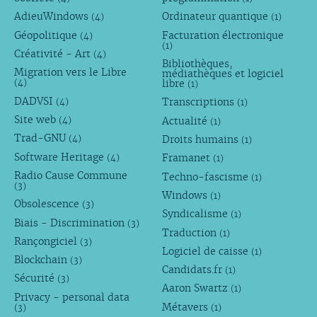
AdieuWindows
Ordinateur quantique
(4)
(1)
Géopolitique
Facturation électronique
(4)
(1)
Créativité - Art
(4)
Bibliothèques,
Migration vers le Libre
médiathèques et logiciel
libre
(4)
(1)
DADVSI
Transcriptions
(4)
(1)
Site web
Actualité
(4)
(1)
Trad-GNU
Droits humains
(4)
(1)
Software Heritage
Framanet
(4)
(1)
Radio Cause Commune
Techno-fascisme
(1)
(3)
Windows
(1)
Obsolescence
(3)
Syndicalisme
(1)
Biais - Discrimination
(3)
Traduction
(1)
Rançongiciel
(3)
Logiciel de caisse
(1)
Blockchain
(3)
Candidats.fr
(1)
Sécurité
(3)
Aaron Swartz
(1)
Privacy - personal data
Métavers
(3)
(1)