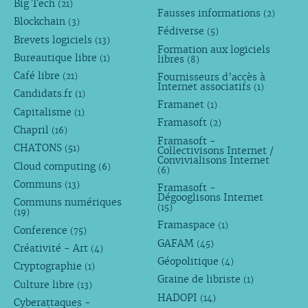
Big Tech
(21)
Fausses informations
(2)
Blockchain
(3)
Fédiverse
(5)
Brevets logiciels
(13)
Formation aux logiciels
Bureautique libre
libres
(1)
(8)
Café libre
Fournisseurs d’accès à
(21)
Internet associatifs
(1)
Candidats.fr
(1)
Framanet
(1)
Capitalisme
(1)
Framasoft
(2)
Chapril
(16)
Framasoft -
CHATONS
(51)
Collectivisons Internet /
Convivialisons Internet
Cloud computing
(6)
(6)
Communs
(13)
Framasoft -
Dégooglisons Internet
Communs numériques
(15)
(19)
Framaspace
(1)
Conference
(75)
GAFAM
(45)
Créativité - Art
(4)
Géopolitique
(4)
Cryptographie
(1)
Graine de libriste
(1)
Culture libre
(13)
HADOPI
(14)
Cyberattaques -