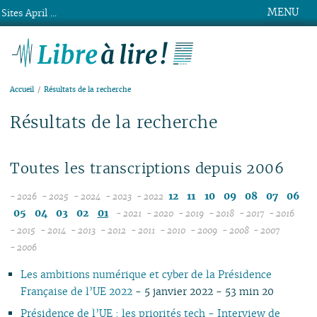
MENU
Sites April ...
Libre à lire !
Accueil
Résultats de la recherche
Résultats de la recherche
Toutes les transcriptions depuis 2006
12
11
10
09
08
07
06
- 2026
- 2025
- 2024
- 2023
- 2022
08
12
12
12
05
04
03
02
01
- 2021
- 2020
- 2019
- 2018
- 2017
- 2016
07
11
11
11
12
12
12
12
12
12
- 2015
- 2014
- 2013
- 2012
- 2011
- 2010
- 2009
- 2008
- 2007
12
06
12
10
12
10
12
10
11
12
11
12
11
04
11
12
11
04
11
- 2006
11
05
10
11
09
10
09
11
09
10
11
10
11
10
10
11
10
10
Les ambitions numérique et cyber de la Présidence
10
04
10
08
09
08
09
08
09
10
09
10
09
09
10
09
09
Française de l’UE 2022
- 5 janvier 2022 - 53 min 20
09
03
09
07
08
07
08
07
08
09
08
09
08
08
06
08
08
08
02
08
06
04
06
07
06
07
08
07
08
07
07
01
07
07
Présidence de l’UE : les priorités tech - Interview de