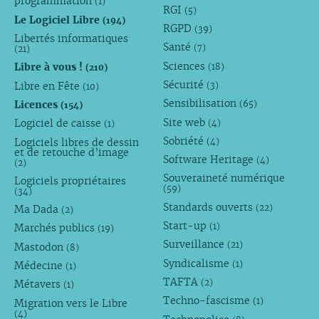
programmation
(1)
RGI
(5)
Le Logiciel Libre
(194)
RGPD
(39)
Libertés informatiques
Santé
(7)
(21)
Sciences
Libre à vous !
(18)
(210)
Sécurité
Libre en Fête
(3)
(10)
Sensibilisation
Licences
(65)
(154)
Site web
Logiciel de caisse
(4)
(1)
Sobriété
Logiciels libres de dessin
(4)
et de retouche d’image
Software Heritage
(4)
(2)
Souveraineté numérique
Logiciels propriétaires
(59)
(34)
Standards ouverts
(22)
Ma Dada
(2)
Start-up
(1)
Marchés publics
(19)
Surveillance
(21)
Mastodon
(8)
Syndicalisme
(1)
Médecine
(1)
TAFTA
(2)
Métavers
(1)
Techno-fascisme
(1)
Migration vers le Libre
(4)