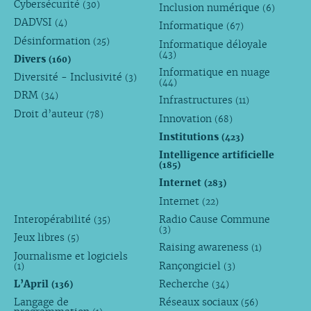
Cybersécurité
(30)
Inclusion numérique
(6)
DADVSI
(4)
Informatique
(67)
Désinformation
(25)
Informatique déloyale
(43)
Divers
(160)
Informatique en nuage
Diversité - Inclusivité
(3)
(44)
DRM
(34)
Infrastructures
(11)
Droit d’auteur
(78)
Innovation
(68)
Institutions
(423)
Intelligence artificielle
(185)
Internet
(283)
Internet
(22)
Interopérabilité
Radio Cause Commune
(35)
(3)
Jeux libres
(5)
Raising awareness
(1)
Journalisme et logiciels
Rançongiciel
(1)
(3)
L’April
Recherche
(136)
(34)
Langage de
Réseaux sociaux
(56)