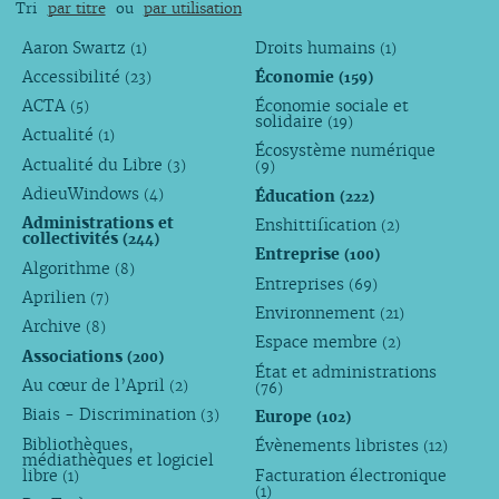
Tri
par titre
ou
par utilisation
Aaron Swartz
Droits humains
(1)
(1)
Accessibilité
Économie
(23)
(159)
ACTA
Économie sociale et
(5)
solidaire
(19)
Actualité
(1)
Écosystème numérique
Actualité du Libre
(3)
(9)
AdieuWindows
Éducation
(4)
(222)
Administrations et
Enshittification
(2)
collectivités
(244)
Entreprise
(100)
Algorithme
(8)
Entreprises
(69)
Aprilien
(7)
Environnement
(21)
Archive
(8)
Espace membre
(2)
Associations
(200)
État et administrations
Au cœur de l’April
(2)
(76)
Biais - Discrimination
Europe
(3)
(102)
Bibliothèques,
Évènements libristes
(12)
médiathèques et logiciel
libre
Facturation électronique
(1)
(1)