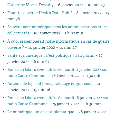
07
01
07
05
02
05
06
05
06
07
06
07
06
06
06
06
Catherine Morin-Desailly
- 6 janvier 2022 - 10 min 23
06
06
04
04
04
04
05
06
05
06
05
05
05
05
Faut-il sauver le Health Data Hub ?
- 8 janvier 2022 - 19
05
04
03
03
03
03
04
05
04
05
04
04
04
04
min 38
04
03
02
02
01
02
03
04
03
04
03
03
03
03
Souveraineté numérique dans les administrations et les
03
02
01
01
01
02
03
02
03
02
02
02
02
collectivités
- 10 janvier 2022 - 1 h 02 min
02
01
01
02
01
01
01
01
01
À quoi ressemblerait notre informatique en cas de guerre
ouverte ?
- 14 janvier 2022 - 14 min 47
Santé et numérique... c’est politique ! Tariq Krim
- 17
janvier 2022 - 6 min 57
Émission
Libre à vous !
diffusée mardi 11 janvier 2022 sur
radio Cause Commune
- 18 janvier 2022 - 1 h 30 min
Auteurs de logiciel libres, sabotage et gros sous
- 21
janvier 2022 - 15 min 16
Émission
Libre à vous !
diffusée mardi 18 janvier 2022 sur
radio Cause Commune
- 25 janvier 2022 - 1 h 30 min
Le numérique, un objet diplomatique
- 28 janvier 2022 -