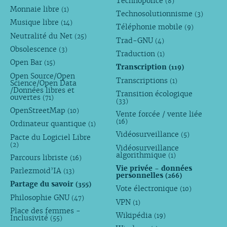
Technopolice
(8)
Monnaie libre
(1)
Technosolutionnisme
(3)
Musique libre
(14)
Téléphonie mobile
(9)
Neutralité du Net
(25)
Trad-GNU
(4)
Obsolescence
(3)
Traduction
(1)
Open Bar
(15)
Transcription
(119)
Open Source/Open
Transcriptions
(1)
Science/Open Data
/Données libres et
Transition écologique
ouvertes
(71)
(33)
OpenStreetMap
(10)
Vente forcée / vente liée
(16)
Ordinateur quantique
(1)
Vidéosurveillance
(5)
Pacte du Logiciel Libre
(2)
Vidéosurveillance
algorithmique
(1)
Parcours libriste
(16)
Vie privée - données
Parlezmoid’IA
(13)
personnelles
(266)
Partage du savoir
(355)
Vote électronique
(10)
Philosophie GNU
(47)
VPN
(1)
Place des femmes -
Wikipédia
(19)
Inclusivité
(55)