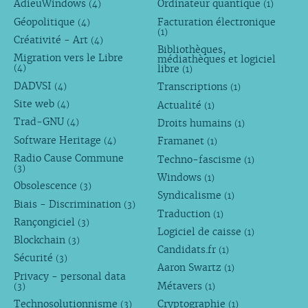
AdieuWindows
Ordinateur quantique
(4)
(1)
Géopolitique
Facturation électronique
(4)
(1)
Créativité - Art
(4)
Bibliothèques,
Migration vers le Libre
médiathèques et logiciel
libre
(4)
(1)
DADVSI
Transcriptions
(4)
(1)
Site web
Actualité
(4)
(1)
Trad-GNU
Droits humains
(4)
(1)
Software Heritage
Framanet
(4)
(1)
Radio Cause Commune
Techno-fascisme
(1)
(3)
Windows
(1)
Obsolescence
(3)
Syndicalisme
(1)
Biais - Discrimination
(3)
Traduction
(1)
Rançongiciel
(3)
Logiciel de caisse
(1)
Blockchain
(3)
Candidats.fr
(1)
Sécurité
(3)
Aaron Swartz
(1)
Privacy - personal data
Métavers
(3)
(1)
Technosolutionnisme
Cryptographie
(3)
(1)