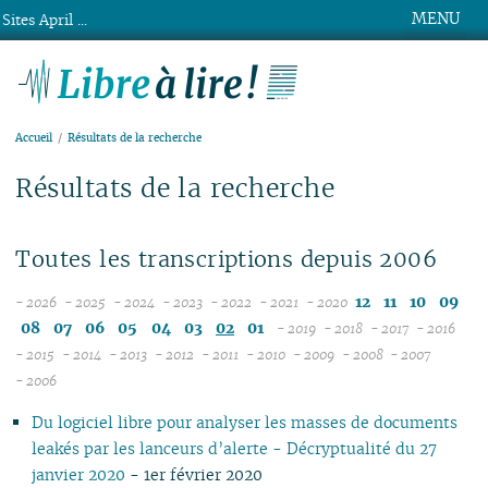
MENU
Sites April ...
Libre à lire !
Accueil
Résultats de la recherche
Résultats de la recherche
Toutes les transcriptions depuis 2006
12
11
10
09
- 2026
- 2025
- 2024
- 2023
- 2022
- 2021
- 2020
08
12
12
12
12
12
08
07
06
05
04
03
02
01
- 2019
- 2018
- 2017
- 2016
07
11
11
11
11
11
12
12
12
12
- 2015
- 2014
- 2013
- 2012
- 2011
- 2010
- 2009
- 2008
- 2007
12
06
12
10
12
10
12
10
12
10
12
10
11
04
11
12
11
04
11
- 2006
11
05
10
11
09
10
09
11
09
11
09
11
09
10
10
11
10
10
Du logiciel libre pour analyser les masses de documents
10
04
10
08
09
08
09
08
10
08
10
08
09
09
10
09
09
leakés par les lanceurs d’alerte - Décryptualité du 27
09
03
09
07
08
07
08
07
09
07
09
07
08
08
06
08
08
janvier 2020
- 1er février 2020
08
02
08
06
04
06
07
06
08
06
08
06
07
07
01
07
07