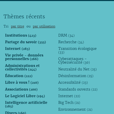
Thèmes récents
Tri
par titre
ou
par utilisation
Institutions
DRM
(423)
(34)
Partage du savoir
Recherche
(355)
(34)
Internet
Transition écologique
(283)
(33)
Vie privée - données
personnelles
Cyberattaques -
(266)
Cybersécurité
(30)
Administrations et
collectivités
Neutralité du Net
(244)
(25)
Éducation
Désinformation
(222)
(25)
Libre à vous !
Accessibilité
(210)
(23)
Associations
Standards ouverts
(200)
(22)
Le Logiciel Libre
Internet
(194)
(22)
Intelligence artificielle
Big Tech
(21)
(185)
Environnement
(21)
Divers
(160)