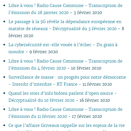
07
01
07
05
02
05
06
05
07
05
07
05
06
06
06
06
Libre à vous ! Radio Cause Commune - Transcription de
06
06
04
04
04
04
06
04
06
04
05
05
05
05
l’émission du 28 janvier 2020
- 3 février 2020
05
04
03
03
03
03
05
03
05
03
04
04
04
04
Le passage à la 5G révèle la dépendance européenne en
04
03
02
02
01
02
04
02
04
02
03
03
03
03
matière de réseaux - Décryptualité du 3 février 2020
- 8
03
02
01
01
01
03
01
03
01
02
02
02
02
février 2020
02
02
01
01
01
01
La cybersécurité est-elle vouée à l’échec - Du grain à
01
moudre
- 9 février 2020
Libre à vous ! Radio Cause Commune - Transcription de
l’émission du 4 février 2020
- 10 février 2020
Surveillance de masse : un progrès pour notre démocratie
- Interdit d’interdire - RT France
- 11 février 2020
Quand les sites d’info bidons parlent d’open source -
Décryptualité du 10 février 2020
- 16 février 2020
Libre à vous ! Radio Cause Commune - Transcription de
l’émission du 11 février 2020
- 17 février 2020
Ce que l’affaire Griveaux rappelle sur les enjeux de la vie