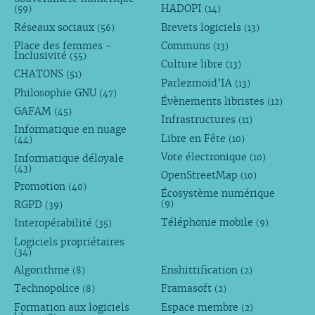
HADOPI
(59)
(14)
Réseaux sociaux
Brevets logiciels
(56)
(13)
Place des femmes -
Communs
(13)
Inclusivité
(55)
Culture libre
(13)
CHATONS
(51)
Parlezmoid’IA
(13)
Philosophie GNU
(47)
Évènements libristes
(12)
GAFAM
(45)
Infrastructures
(11)
Informatique en nuage
Libre en Fête
(10)
(44)
Vote électronique
Informatique déloyale
(10)
(43)
OpenStreetMap
(10)
Promotion
(40)
Écosystème numérique
RGPD
(9)
(39)
Téléphonie mobile
Interopérabilité
(9)
(35)
Logiciels propriétaires
(34)
Algorithme
Enshittification
(8)
(2)
Technopolice
Framasoft
(8)
(2)
Formation aux logiciels
Espace membre
(2)