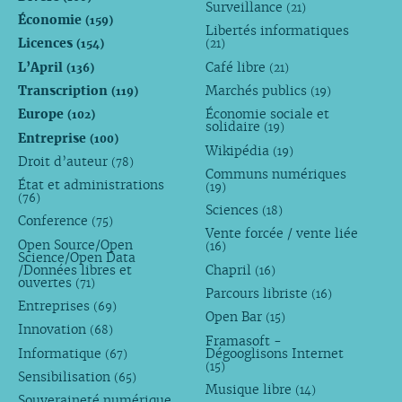
Surveillance
(21)
Économie
(159)
Libertés informatiques
Licences
(154)
(21)
L’April
Café libre
(136)
(21)
Transcription
Marchés publics
(119)
(19)
Europe
Économie sociale et
(102)
solidaire
(19)
Entreprise
(100)
Wikipédia
(19)
Droit d’auteur
(78)
Communs numériques
État et administrations
(19)
(76)
Sciences
(18)
Conference
(75)
Vente forcée / vente liée
Open Source/Open
(16)
Science/Open Data
/Données libres et
Chapril
(16)
ouvertes
(71)
Parcours libriste
(16)
Entreprises
(69)
Open Bar
(15)
Innovation
(68)
Framasoft -
Informatique
Dégooglisons Internet
(67)
(15)
Sensibilisation
(65)
Musique libre
(14)
Souveraineté numérique