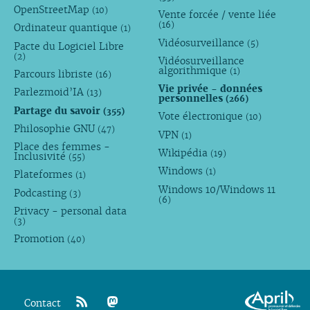
OpenStreetMap
(10)
Vente forcée / vente liée
(16)
Ordinateur quantique
(1)
Vidéosurveillance
(5)
Pacte du Logiciel Libre
(2)
Vidéosurveillance
algorithmique
(1)
Parcours libriste
(16)
Vie privée - données
Parlezmoid’IA
(13)
personnelles
(266)
Partage du savoir
(355)
Vote électronique
(10)
Philosophie GNU
(47)
VPN
(1)
Place des femmes -
Wikipédia
(19)
Inclusivité
(55)
Windows
(1)
Plateformes
(1)
Windows 10/Windows 11
Podcasting
(3)
(6)
Privacy - personal data
(3)
Promotion
(40)
Contact