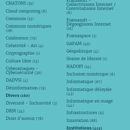
Framasoft -
CHATONS
(51)
Collectivisons Internet /
Convivialisons Internet
Cloud computing
(6)
(6)
Communs
(13)
Framasoft -
Dégooglisons Internet
Communs numériques
(15)
(19)
Framaspace
(1)
Conference
(75)
GAFAM
(45)
Créativité - Art
(4)
Géopolitique
(4)
Cryptographie
(1)
Graine de libriste
(1)
Culture libre
(13)
HADOPI
(14)
Cyberattaques -
Cybersécurité
(30)
Inclusion numérique
(6)
DADVSI
(4)
Informatique
(67)
Désinformation
(25)
Informatique déloyale
(43)
Divers
(160)
Informatique en nuage
Diversité - Inclusivité
(3)
(44)
DRM
(34)
Infrastructures
(11)
Droit d’auteur
(78)
Innovation
(68)
Institutions
(423)