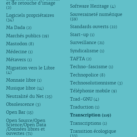
et de retouche d’image
Software Heritage
(4)
(2)
Souveraineté numérique
Logiciels propriétaires
(59)
(34)
Standards ouverts
(22)
Ma Dada
(2)
Start-up
(1)
Marchés publics
(19)
Surveillance
(21)
Mastodon
(8)
Syndicalisme
(1)
Médecine
(1)
TAFTA
(2)
Métavers
(1)
Techno-fascisme
(1)
Migration vers le Libre
(4)
Technopolice
(8)
Monnaie libre
(1)
Technosolutionnisme
(3)
Musique libre
(14)
Téléphonie mobile
(9)
Neutralité du Net
(25)
Trad-GNU
(4)
Obsolescence
(3)
Traduction
(1)
Open Bar
(15)
Transcription
(119)
Open Source/Open
Transcriptions
(1)
Science/Open Data
/Données libres et
Transition écologique
ouvertes
(71)
(33)