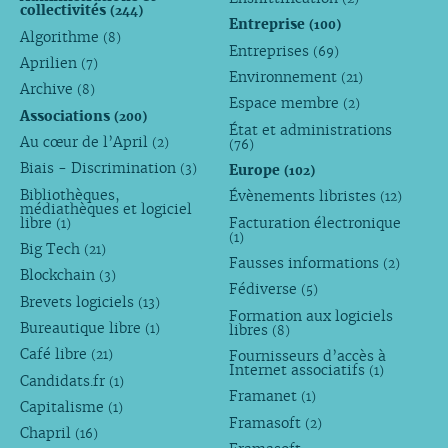
collectivités
(244)
Entreprise
(100)
Algorithme
(8)
Entreprises
(69)
Aprilien
(7)
Environnement
(21)
Archive
(8)
Espace membre
(2)
Associations
(200)
État et administrations
Au cœur de l’April
(2)
(76)
Biais - Discrimination
Europe
(3)
(102)
Bibliothèques,
Évènements libristes
(12)
médiathèques et logiciel
libre
Facturation électronique
(1)
(1)
Big Tech
(21)
Fausses informations
(2)
Blockchain
(3)
Fédiverse
(5)
Brevets logiciels
(13)
Formation aux logiciels
Bureautique libre
libres
(1)
(8)
Café libre
Fournisseurs d’accès à
(21)
Internet associatifs
(1)
Candidats.fr
(1)
Framanet
(1)
Capitalisme
(1)
Framasoft
(2)
Chapril
(16)