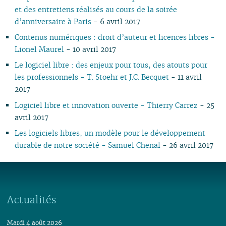
07
01
07
05
07
05
02
05
06
05
07
05
07
05
05
05
et des entretiens réalisés au cours de la soirée
06
06
04
06
04
04
04
04
06
04
06
04
04
04
d’anniversaire à Paris
- 6 avril 2017
05
05
03
04
03
03
03
03
05
03
05
03
03
03
Contenus numériques : droit d’auteur et licences libres -
04
04
02
03
02
02
01
02
04
02
04
02
02
02
Lionel Maurel
- 10 avril 2017
03
03
01
02
01
01
01
03
01
03
01
01
01
Le logiciel libre : des enjeux pour tous, des atouts pour
02
02
02
les professionnels - T. Stoehr et J.C. Becquet
- 11 avril
01
01
2017
Logiciel libre et innovation ouverte - Thierry Carrez
- 25
avril 2017
Les logiciels libres, un modèle pour le développement
durable de notre société - Samuel Chenal
- 26 avril 2017
Actualités
Mardi 4 août 2026