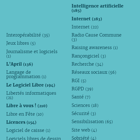
Intelligence artificielle
(185)
Internet
(283)
Internet
(22)
Interopérabilité
Radio Cause Commune
(35)
(3)
Jeux libres
(5)
Raising awareness
(1)
Journalisme et logiciels
Rançongiciel
(1)
(3)
L’April
Recherche
(136)
(34)
Langage de
Réseaux sociaux
(56)
programmation
(1)
RGI
(5)
Le Logiciel Libre
(194)
RGPD
(39)
Libertés informatiques
Santé
(7)
(21)
Sciences
Libre à vous !
(18)
(210)
Sécurité
Libre en Fête
(3)
(10)
Sensibilisation
Licences
(65)
(154)
Site web
Logiciel de caisse
(4)
(1)
Sobriété
Logiciels libres de dessin
(4)