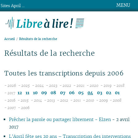
MENU
Sites April ...
Libre à lire !
Accueil
Résultats de la recherche
Résultats de la recherche
Toutes les transcriptions depuis 2006
- 2026
- 2025
- 2024
- 2023
- 2022
- 2021
- 2020
- 2019
- 2018
08
12
12
12
12
12
12
12
12
12
11
10
09
08
07
06
05
04
03
02
01
- 2017
07
11
11
11
11
11
11
11
11
- 2016
- 2015
- 2014
- 2013
- 2012
- 2011
- 2010
- 2009
- 2008
12
06
12
10
12
10
12
10
12
10
12
10
12
10
04
10
12
10
- 2007
- 2006
11
04
05
11
10
09
11
09
10
09
11
09
11
09
11
09
09
11
09
Prêcher la parole ou partager librement - Elzen
- 2 avril
10
04
10
08
10
08
09
08
09
08
10
08
10
08
08
10
08
2017
09
03
09
07
09
07
08
07
08
07
09
07
09
07
07
06
07
08
02
08
06
08
06
04
06
07
06
08
06
08
06
06
01
06
L’April fête ses 20 ans – Transcription des interventions