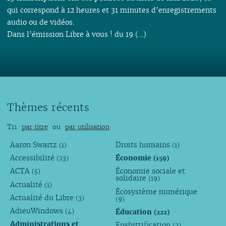
qui correspond à 12 heures et 31 minutes d’enregistrements
audio ou de vidéos.
Dans l’émission Libre à vous ! du 19 (…)
Thèmes récents
Tri
par titre
ou
par utilisation
Aaron Swartz
Droits humains
(1)
(1)
Accessibilité
Économie
(23)
(159)
ACTA
Économie sociale et
(5)
solidaire
(19)
Actualité
(1)
Écosystème numérique
Actualité du Libre
(3)
(9)
AdieuWindows
Éducation
(4)
(222)
Administrations et
Enshittification
(2)