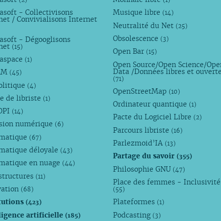
soft - Collectivisons
Musique libre
(14)
net / Convivialisons Internet
Neutralité du Net
(25)
Obsolescence
asoft - Dégooglisons
(3)
rnet
(15)
Open Bar
(15)
aspace
(1)
Open Source/Open Science/Ope
Data /Données libres et ouvert
AM
(45)
(71)
olitique
(4)
OpenStreetMap
(10)
e de libriste
(1)
Ordinateur quantique
(1)
OPI
(14)
Pacte du Logiciel Libre
(2)
usion numérique
(6)
Parcours libriste
(16)
rmatique
(67)
Parlezmoid’IA
(13)
rmatique déloyale
(43)
Partage du savoir
(355)
rmatique en nuage
(44)
Philosophie GNU
(47)
structures
(11)
Place des femmes - Inclusivité
vation
(68)
(55)
tutions
Plateformes
(423)
(1)
ligence artificielle
Podcasting
(185)
(3)