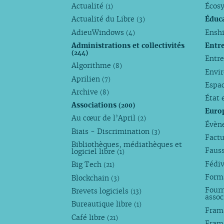
Actualité
Écos
(1)
Actualité du Libre
Éduc
(3)
AdieuWindows
Enshi
(4)
Administrations et collectivités
Entr
(244)
Entr
Algorithme
(8)
Envi
Aprilien
(7)
Espa
Archive
(8)
État 
Associations
(200)
Euro
Au cœur de l’April
(2)
Évèn
Biais - Discrimination
(3)
Factu
Bibliothèques, médiathèques et
Faus
logiciel libre
(1)
Fédi
Big Tech
(21)
Forma
Blockchain
(3)
Fourn
Brevets logiciels
(13)
assoc
Bureautique libre
(1)
Fram
Café libre
(21)
Fram