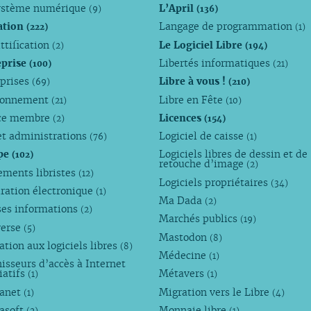
ystème numérique
L’April
(9)
(136)
ation
Langage de programmation
(222)
(1)
ttification
Le Logiciel Libre
(2)
(194)
eprise
Libertés informatiques
(100)
(21)
eprises
Libre à vous !
(69)
(210)
ronnement
Libre en Fête
(21)
(10)
ce membre
Licences
(2)
(154)
et administrations
Logiciel de caisse
(76)
(1)
pe
Logiciels libres de dessin et de
(102)
retouche d’image
(2)
ements libristes
(12)
Logiciels propriétaires
(34)
ration électronique
(1)
Ma Dada
(2)
ses informations
(2)
Marchés publics
(19)
verse
(5)
Mastodon
(8)
tion aux logiciels libres
(8)
Médecine
(1)
isseurs d’accès à Internet
iatifs
Métavers
(1)
(1)
anet
Migration vers le Libre
(1)
(4)
asoft
Monnaie libre
(2)
(1)