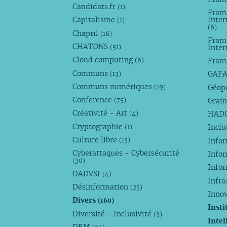
Candidats.fr
(1)
Frama
Capitalisme
Inter
(1)
(6)
Chapril
(16)
Fram
CHATONS
Inte
(51)
Cloud computing
Fram
(6)
Communs
GAF
(13)
Communs numériques
Géop
(19)
Conference
Grain
(75)
Créativité - Art
HAD
(4)
Cryptographie
Incl
(1)
Culture libre
Info
(13)
Cyberattaques - Cybersécurité
Info
(30)
Info
DADVSI
(4)
Infra
Désinformation
(25)
Inno
Divers
(160)
Insti
Diversité - Inclusivité
(3)
Intel