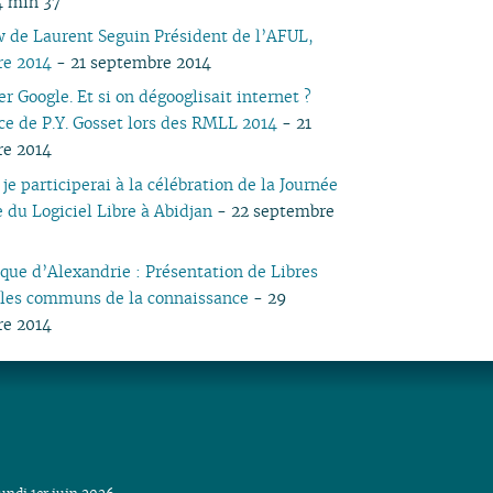
4 min 37
04
03
04
03
04
03
03
03
05
03
05
03
03
w de Laurent Seguin Président de l’AFUL,
03
02
03
02
03
02
01
02
04
02
04
02
02
re 2014
- 21 septembre 2014
02
01
02
01
02
01
01
03
01
03
01
01
 Google. Et si on dégooglisait internet ?
01
01
02
ce de P.Y. Gosset lors des RMLL 2014
- 21
01
re 2014
je participerai à la célébration de la Journée
 du Logiciel Libre à Abidjan
- 22 septembre
èque d’Alexandrie : Présentation de Libres
: les communs de la connaissance
- 29
re 2014