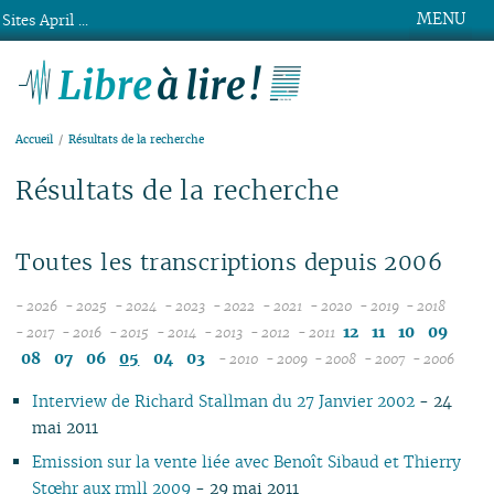
MENU
Sites April ...
Libre à lire !
Accueil
Résultats de la recherche
Résultats de la recherche
Toutes les transcriptions depuis 2006
- 2026
- 2025
- 2024
- 2023
- 2022
- 2021
- 2020
- 2019
- 2018
08
12
12
12
12
12
12
12
12
12
11
10
09
- 2017
- 2016
- 2015
- 2014
- 2013
- 2012
- 2011
12
07
12
11
12
11
12
11
12
11
12
11
11
11
11
08
07
06
05
04
03
- 2010
- 2009
- 2008
- 2007
- 2006
11
06
11
10
11
10
11
10
10
10
12
11
10
04
10
12
10
04
10
10
Interview de Richard Stallman du 27 Janvier 2002
- 24
10
05
10
09
10
09
10
09
09
09
11
09
09
09
11
09
09
mai 2011
09
04
09
08
09
08
09
08
08
08
10
08
08
08
10
08
08
08
03
08
07
08
07
08
07
04
07
09
07
07
07
06
07
07
Emission sur la vente liée avec Benoît Sibaud et Thierry
07
02
07
06
07
06
07
06
02
06
08
06
06
06
01
06
06
Stœhr aux rmll 2009
- 29 mai 2011