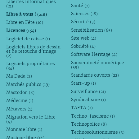
Libertés informatiques
Santé
(7)
(21)
Sciences
Libre à vous !
(18)
(210)
Sécurité
Libre en Fête
(3)
(10)
Sensibilisation
Licences
(65)
(154)
Site web
Logiciel de caisse
(4)
(1)
Sobriété
Logiciels libres de dessin
(4)
et de retouche d’image
Software Heritage
(4)
(2)
Souveraineté numérique
Logiciels propriétaires
(59)
(34)
Standards ouverts
(22)
Ma Dada
(2)
Start-up
(1)
Marchés publics
(19)
Surveillance
(21)
Mastodon
(8)
Syndicalisme
(1)
Médecine
(1)
TAFTA
(2)
Métavers
(1)
Techno-fascisme
(1)
Migration vers le Libre
(4)
Technopolice
(8)
Monnaie libre
(1)
Technosolutionnisme
(3)
Musique libre
(14)