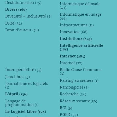
Désinformation
(25)
Informatique déloyale
(43)
Divers
(160)
Informatique en nuage
Diversité - Inclusivité
(3)
(44)
DRM
(34)
Infrastructures
(11)
Droit d’auteur
(78)
Innovation
(68)
Institutions
(423)
Intelligence artificielle
(185)
Internet
(283)
Internet
(22)
Interopérabilité
Radio Cause Commune
(35)
(3)
Jeux libres
(5)
Raising awareness
(1)
Journalisme et logiciels
Rançongiciel
(1)
(3)
L’April
Recherche
(136)
(34)
Langage de
Réseaux sociaux
(56)
programmation
(1)
RGI
(5)
Le Logiciel Libre
(194)
RGPD
(39)