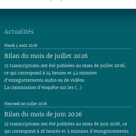
06
01
06
05
06
05
06
05
05
07
04
05
05
05
05
05
05
04
05
04
04
04
04
06
03
04
04
04
04
04
04
03
04
03
03
03
03
05
01
03
03
03
03
03
03
02
03
02
02
02
02
04
02
02
02
02
Actualités
02
02
01
02
01
01
01
03
01
01
01
01
01
01
02
Mardi 4 août 2026
01
Bilan du mois de juillet 2026
15 transcriptions ont été publiées au mois de juillet 2026,
ce qui correspond à 14 heures et 42 minutes
d’enregistrements audio ou de vidéos.
La commission d’enquête sur les (…)
Mercredi 1er juillet 2026
Bilan du mois de juin 2026
15 transcriptions ont été publiées au mois de juin 2026, ce
qui correspond à 16 heures et 5 minutes d’enregistrements