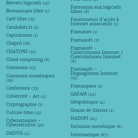
Brevets logiciels
(13)
Formation aux logiciels
Bureautique libre
libres
(1)
(8)
Café libre
Fournisseurs d’accès à
(21)
Internet associatifs
(1)
Candidats.fr
(1)
Framanet
(1)
Capitalisme
(1)
Framasoft
(2)
Chapril
(16)
Framasoft -
CHATONS
(51)
Collectivisons Internet /
Convivialisons Internet
Cloud computing
(6)
(6)
Communs
(13)
Framasoft -
Dégooglisons Internet
Communs numériques
(15)
(19)
Framaspace
(1)
Conference
(75)
GAFAM
(45)
Créativité - Art
(4)
Géopolitique
(4)
Cryptographie
(1)
Graine de libriste
(1)
Culture libre
(13)
HADOPI
(14)
Cyberattaques -
Cybersécurité
(30)
Inclusion numérique
(6)
DADVSI
(4)
Informatique
(67)