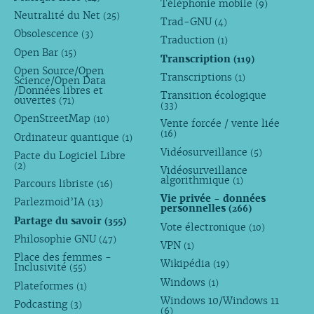
Téléphonie mobile
(9)
Neutralité du Net
(25)
Trad-GNU
(4)
Obsolescence
(3)
Traduction
(1)
Open Bar
(15)
Transcription
(119)
Open Source/Open
Transcriptions
(1)
Science/Open Data
/Données libres et
Transition écologique
ouvertes
(71)
(33)
OpenStreetMap
(10)
Vente forcée / vente liée
(16)
Ordinateur quantique
(1)
Vidéosurveillance
(5)
Pacte du Logiciel Libre
(2)
Vidéosurveillance
algorithmique
(1)
Parcours libriste
(16)
Vie privée - données
Parlezmoid’IA
(13)
personnelles
(266)
Partage du savoir
(355)
Vote électronique
(10)
Philosophie GNU
(47)
VPN
(1)
Place des femmes -
Wikipédia
(19)
Inclusivité
(55)
Windows
(1)
Plateformes
(1)
Windows 10/Windows 11
Podcasting
(3)
(6)