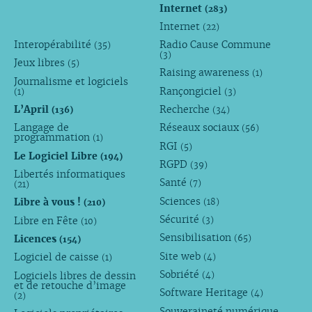
Internet
(283)
Internet
(22)
Interopérabilité
Radio Cause Commune
(35)
(3)
Jeux libres
(5)
Raising awareness
(1)
Journalisme et logiciels
Rançongiciel
(1)
(3)
L’April
Recherche
(136)
(34)
Langage de
Réseaux sociaux
(56)
programmation
(1)
RGI
(5)
Le Logiciel Libre
(194)
RGPD
(39)
Libertés informatiques
Santé
(7)
(21)
Sciences
Libre à vous !
(18)
(210)
Sécurité
Libre en Fête
(3)
(10)
Sensibilisation
Licences
(65)
(154)
Site web
Logiciel de caisse
(4)
(1)
Sobriété
Logiciels libres de dessin
(4)
et de retouche d’image
Software Heritage
(4)
(2)
Souveraineté numérique