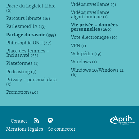
Vidéosurveillance
(5)
Pacte du Logiciel Libre
(2)
Vidéosurveillance
algorithmique
(1)
Parcours libriste
(16)
Vie privée - données
Parlezmoid’IA
(13)
personnelles
(266)
Partage du savoir
(355)
Vote électronique
(10)
Philosophie GNU
(47)
VPN
(1)
Place des femmes -
Wikipédia
(19)
Inclusivité
(55)
Windows
(1)
Plateformes
(1)
Windows 10/Windows 11
Podcasting
(3)
(6)
Privacy - personal data
(3)
Promotion
(40)
Contact
Mentions légales
rss
mastodon
Se connecter