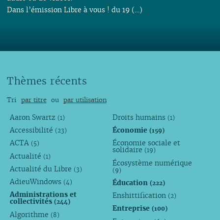
Dans l’émission Libre à vous ! du 19 (…)
Thèmes récents
Tri
par titre
ou
par utilisation
Aaron Swartz
Droits humains
(1)
(1)
Accessibilité
Économie
(23)
(159)
ACTA
Économie sociale et
(5)
solidaire
(19)
Actualité
(1)
Écosystème numérique
Actualité du Libre
(3)
(9)
AdieuWindows
Éducation
(4)
(222)
Administrations et
Enshittification
(2)
collectivités
(244)
Entreprise
(100)
Algorithme
(8)