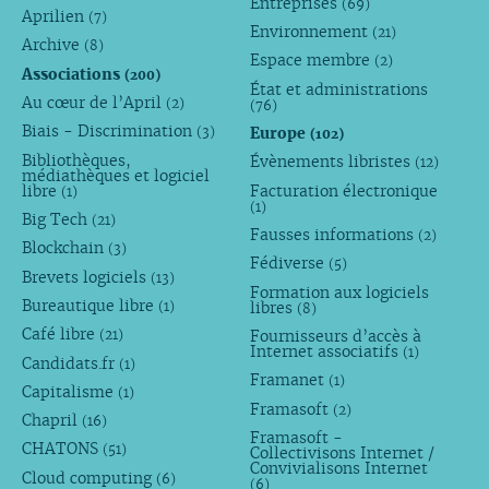
Entreprises
(69)
Aprilien
(7)
Environnement
(21)
Archive
(8)
Espace membre
(2)
Associations
(200)
État et administrations
Au cœur de l’April
(2)
(76)
Biais - Discrimination
Europe
(3)
(102)
Bibliothèques,
Évènements libristes
(12)
médiathèques et logiciel
libre
Facturation électronique
(1)
(1)
Big Tech
(21)
Fausses informations
(2)
Blockchain
(3)
Fédiverse
(5)
Brevets logiciels
(13)
Formation aux logiciels
Bureautique libre
libres
(1)
(8)
Café libre
Fournisseurs d’accès à
(21)
Internet associatifs
(1)
Candidats.fr
(1)
Framanet
(1)
Capitalisme
(1)
Framasoft
(2)
Chapril
(16)
Framasoft -
CHATONS
(51)
Collectivisons Internet /
Convivialisons Internet
Cloud computing
(6)
(6)