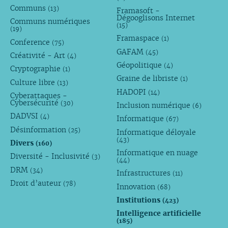
Communs
(13)
Framasoft -
Dégooglisons Internet
Communs numériques
(15)
(19)
Framaspace
(1)
Conference
(75)
GAFAM
(45)
Créativité - Art
(4)
Géopolitique
(4)
Cryptographie
(1)
Graine de libriste
(1)
Culture libre
(13)
HADOPI
(14)
Cyberattaques -
Cybersécurité
(30)
Inclusion numérique
(6)
DADVSI
(4)
Informatique
(67)
Désinformation
(25)
Informatique déloyale
(43)
Divers
(160)
Informatique en nuage
Diversité - Inclusivité
(3)
(44)
DRM
(34)
Infrastructures
(11)
Droit d’auteur
(78)
Innovation
(68)
Institutions
(423)
Intelligence artificielle
(185)