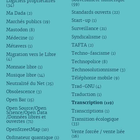
Logiciels propriétaires
(59)
(34)
Standards ouverts
(22)
Ma Dada
(2)
Start-up
(1)
Marchés publics
(19)
Surveillance
(21)
Mastodon
(8)
Syndicalisme
(1)
Médecine
(1)
TAFTA
(2)
Métavers
(1)
Techno-fascisme
(1)
Migration vers le Libre
(4)
Technopolice
(8)
Monnaie libre
(1)
Technosolutionnisme
(3)
Musique libre
(14)
Téléphonie mobile
(9)
Neutralité du Net
(25)
Trad-GNU
(4)
Obsolescence
(3)
Traduction
(1)
Open Bar
(15)
Transcription
(119)
Open Source/Open
Transcriptions
(1)
Science/Open Data
/Données libres et
Transition écologique
ouvertes
(71)
(33)
OpenStreetMap
(10)
Vente forcée / vente liée
(16)
Ordinateur quantique
(1)