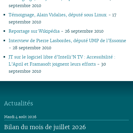
06
01
06
05
06
05
06
05
05
04
05
06
05
05
05
septembre 2010
05
05
04
05
04
04
04
04
03
04
05
04
04
04
Témoignage, Alain Vidalies, député sous Linux.
- 17
04
04
03
04
03
03
03
03
01
03
04
03
03
03
septembre 2010
03
03
02
03
02
02
02
02
02
03
02
02
02
Reportage sur Wikipédia
- 26 septembre 2010
02
02
01
02
01
01
01
01
01
01
01
01
01
Interview de Pierre Lasbordes, député UMP de l’Essonne
- 28 septembre 2010
JT sur le logiciel libre d’Intelli’N TV : Accessibilité :
L’April et Framasoft joignent leurs efforts
- 30
septembre 2010
Actualités
Mardi 4 août 2026
Bilan du mois de juillet 2026