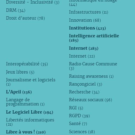
Informatique en nuage
Diversité - Inclusivité
(3)
(44)
DRM
(34)
Infrastructures
(11)
Droit d’auteur
(78)
Innovation
(68)
Institutions
(423)
Intelligence artificielle
(185)
Internet
(283)
Internet
(22)
Interopérabilité
Radio Cause Commune
(35)
(3)
Jeux libres
(5)
Raising awareness
(1)
Journalisme et logiciels
Rançongiciel
(1)
(3)
L’April
Recherche
(136)
(34)
Langage de
Réseaux sociaux
(56)
programmation
(1)
RGI
(5)
Le Logiciel Libre
(194)
RGPD
(39)
Libertés informatiques
Santé
(7)
(21)
Sciences
Libre à vous !
(18)
(210)