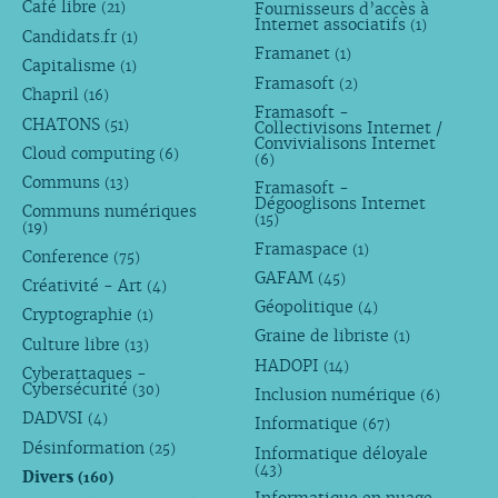
Café libre
Fournisseurs d’accès à
(21)
Internet associatifs
(1)
Candidats.fr
(1)
Framanet
(1)
Capitalisme
(1)
Framasoft
(2)
Chapril
(16)
Framasoft -
CHATONS
(51)
Collectivisons Internet /
Convivialisons Internet
Cloud computing
(6)
(6)
Communs
(13)
Framasoft -
Dégooglisons Internet
Communs numériques
(15)
(19)
Framaspace
(1)
Conference
(75)
GAFAM
(45)
Créativité - Art
(4)
Géopolitique
(4)
Cryptographie
(1)
Graine de libriste
(1)
Culture libre
(13)
HADOPI
(14)
Cyberattaques -
Cybersécurité
(30)
Inclusion numérique
(6)
DADVSI
(4)
Informatique
(67)
Désinformation
(25)
Informatique déloyale
(43)
Divers
(160)