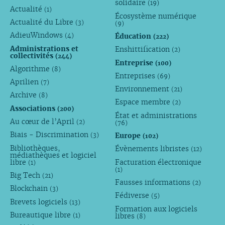
solidaire
(19)
Actualité
(1)
Écosystème numérique
Actualité du Libre
(3)
(9)
AdieuWindows
Éducation
(4)
(222)
Administrations et
Enshittification
(2)
collectivités
(244)
Entreprise
(100)
Algorithme
(8)
Entreprises
(69)
Aprilien
(7)
Environnement
(21)
Archive
(8)
Espace membre
(2)
Associations
(200)
État et administrations
Au cœur de l’April
(2)
(76)
Biais - Discrimination
Europe
(3)
(102)
Bibliothèques,
Évènements libristes
(12)
médiathèques et logiciel
libre
Facturation électronique
(1)
(1)
Big Tech
(21)
Fausses informations
(2)
Blockchain
(3)
Fédiverse
(5)
Brevets logiciels
(13)
Formation aux logiciels
Bureautique libre
libres
(1)
(8)