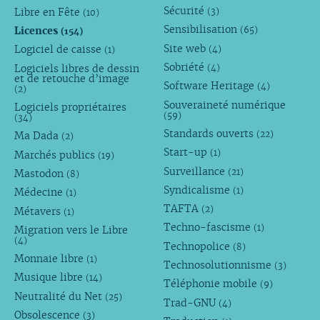
Sécurité
Libre en Fête
(3)
(10)
Sensibilisation
Licences
(65)
(154)
Site web
Logiciel de caisse
(4)
(1)
Sobriété
Logiciels libres de dessin
(4)
et de retouche d’image
Software Heritage
(4)
(2)
Souveraineté numérique
Logiciels propriétaires
(59)
(34)
Standards ouverts
(22)
Ma Dada
(2)
Start-up
(1)
Marchés publics
(19)
Surveillance
(21)
Mastodon
(8)
Syndicalisme
(1)
Médecine
(1)
TAFTA
(2)
Métavers
(1)
Techno-fascisme
(1)
Migration vers le Libre
(4)
Technopolice
(8)
Monnaie libre
(1)
Technosolutionnisme
(3)
Musique libre
(14)
Téléphonie mobile
(9)
Neutralité du Net
(25)
Trad-GNU
(4)
Obsolescence
(3)