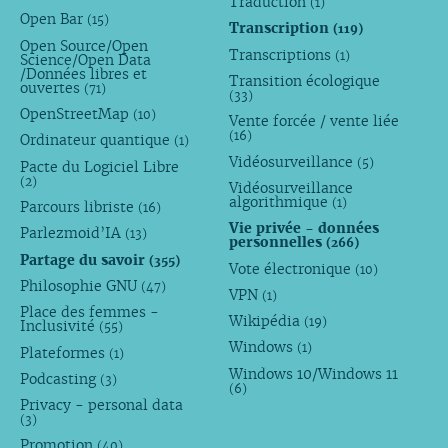
Traduction
(1)
Open Bar
(15)
Transcription
(119)
Open Source/Open
Transcriptions
(1)
Science/Open Data
/Données libres et
Transition écologique
ouvertes
(71)
(33)
OpenStreetMap
(10)
Vente forcée / vente liée
(16)
Ordinateur quantique
(1)
Vidéosurveillance
(5)
Pacte du Logiciel Libre
(2)
Vidéosurveillance
algorithmique
(1)
Parcours libriste
(16)
Vie privée - données
Parlezmoid’IA
(13)
personnelles
(266)
Partage du savoir
(355)
Vote électronique
(10)
Philosophie GNU
(47)
VPN
(1)
Place des femmes -
Wikipédia
(19)
Inclusivité
(55)
Windows
(1)
Plateformes
(1)
Windows 10/Windows 11
Podcasting
(3)
(6)
Privacy - personal data
(3)
Promotion
(40)