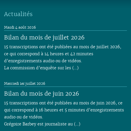
06
01
06
05
06
05
06
05
05
04
05
06
05
06
05
05
05
05
04
05
04
04
04
04
03
04
05
04
05
04
04
Actualités
04
04
03
04
03
03
03
03
01
03
04
03
04
03
03
03
03
02
03
02
02
02
02
02
03
02
03
02
02
Mardi 4 août 2026
02
02
01
02
01
01
01
01
01
02
01
01
Bilan du mois de juillet 2026
01
01
01
15 transcriptions ont été publiées au mois de juillet 2026,
ce qui correspond à 14 heures et 42 minutes
d’enregistrements audio ou de vidéos.
La commission d’enquête sur les (…)
Mercredi 1er juillet 2026
Bilan du mois de juin 2026
15 transcriptions ont été publiées au mois de juin 2026, ce
qui correspond à 16 heures et 5 minutes d’enregistrements
audio ou de vidéos.
Grégoire Barbey est journaliste au (…)