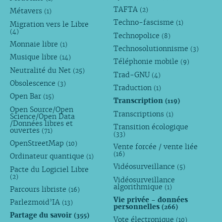
TAFTA
(2)
Métavers
(1)
Techno-fascisme
(1)
Migration vers le Libre
(4)
Technopolice
(8)
Monnaie libre
(1)
Technosolutionnisme
(3)
Musique libre
(14)
Téléphonie mobile
(9)
Neutralité du Net
(25)
Trad-GNU
(4)
Obsolescence
(3)
Traduction
(1)
Open Bar
(15)
Transcription
(119)
Open Source/Open
Transcriptions
(1)
Science/Open Data
/Données libres et
Transition écologique
ouvertes
(71)
(33)
OpenStreetMap
(10)
Vente forcée / vente liée
(16)
Ordinateur quantique
(1)
Vidéosurveillance
(5)
Pacte du Logiciel Libre
(2)
Vidéosurveillance
algorithmique
(1)
Parcours libriste
(16)
Vie privée - données
Parlezmoid’IA
(13)
personnelles
(266)
Partage du savoir
(355)
Vote électronique
(10)