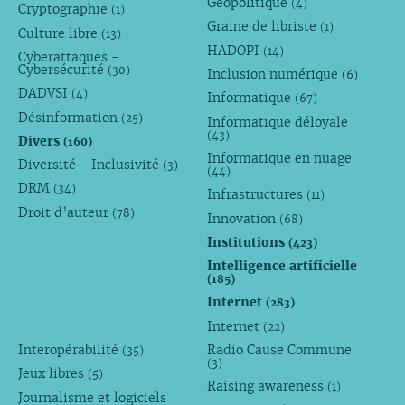
Géopolitique
(4)
Cryptographie
(1)
Graine de libriste
(1)
Culture libre
(13)
HADOPI
(14)
Cyberattaques -
Cybersécurité
(30)
Inclusion numérique
(6)
DADVSI
(4)
Informatique
(67)
Désinformation
(25)
Informatique déloyale
(43)
Divers
(160)
Informatique en nuage
Diversité - Inclusivité
(3)
(44)
DRM
(34)
Infrastructures
(11)
Droit d’auteur
(78)
Innovation
(68)
Institutions
(423)
Intelligence artificielle
(185)
Internet
(283)
Internet
(22)
Interopérabilité
Radio Cause Commune
(35)
(3)
Jeux libres
(5)
Raising awareness
(1)
Journalisme et logiciels