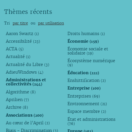
Thèmes récents
Tri
par titre
ou
par utilisation
Aaron Swartz
Droits humains
(1)
(1)
Accessibilité
Économie
(23)
(159)
ACTA
Économie sociale et
(5)
solidaire
(19)
Actualité
(1)
Écosystème numérique
Actualité du Libre
(3)
(9)
AdieuWindows
Éducation
(4)
(222)
Administrations et
Enshittification
(2)
collectivités
(244)
Entreprise
(100)
Algorithme
(8)
Entreprises
(69)
Aprilien
(7)
Environnement
(21)
Archive
(8)
Espace membre
(2)
Associations
(200)
État et administrations
Au cœur de l’April
(2)
(76)
Biais - Discrimination
Europe
(3)
(102)