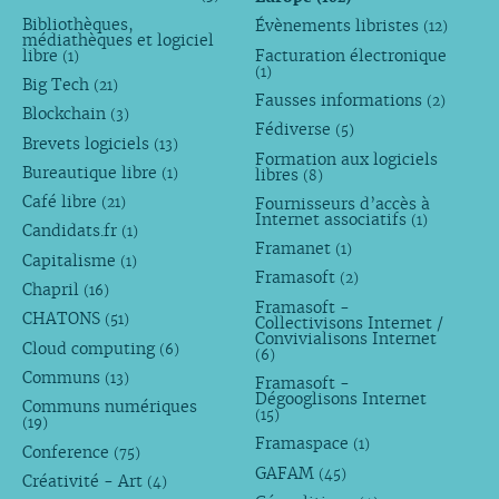
Bibliothèques,
Évènements libristes
(12)
médiathèques et logiciel
libre
Facturation électronique
(1)
(1)
Big Tech
(21)
Fausses informations
(2)
Blockchain
(3)
Fédiverse
(5)
Brevets logiciels
(13)
Formation aux logiciels
Bureautique libre
libres
(1)
(8)
Café libre
Fournisseurs d’accès à
(21)
Internet associatifs
(1)
Candidats.fr
(1)
Framanet
(1)
Capitalisme
(1)
Framasoft
(2)
Chapril
(16)
Framasoft -
CHATONS
(51)
Collectivisons Internet /
Convivialisons Internet
Cloud computing
(6)
(6)
Communs
(13)
Framasoft -
Dégooglisons Internet
Communs numériques
(15)
(19)
Framaspace
(1)
Conference
(75)
GAFAM
(45)
Créativité - Art
(4)