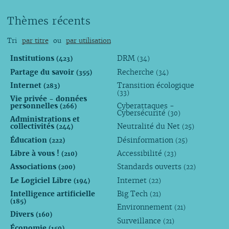
Thèmes récents
Tri
par titre
ou
par utilisation
Institutions
DRM
(423)
(34)
Partage du savoir
Recherche
(355)
(34)
Internet
Transition écologique
(283)
(33)
Vie privée - données
personnelles
Cyberattaques -
(266)
Cybersécurité
(30)
Administrations et
collectivités
Neutralité du Net
(244)
(25)
Éducation
Désinformation
(222)
(25)
Libre à vous !
Accessibilité
(210)
(23)
Associations
Standards ouverts
(200)
(22)
Le Logiciel Libre
Internet
(194)
(22)
Intelligence artificielle
Big Tech
(21)
(185)
Environnement
(21)
Divers
(160)
Surveillance
(21)
Économie
(159)