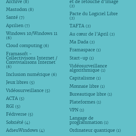
Archive
et de retouche d’image
(8)
(2)
Mastodon
(8)
Pacte du Logiciel Libre
Santé
(7)
(2)
Aprilien
TAFTA
(7)
(2)
Windows 10/Windows 11
Au cœur de l’April
(2)
(6)
Ma Dada
(2)
Cloud computing
(6)
Framaspace
(1)
Framasoft -
Collectivisons Internet /
Start-up
(1)
Convivialisons Internet
Vidéosurveillance
(6)
algorithmique
(1)
Inclusion numérique
(6)
Capitalisme
(1)
Jeux libres
(5)
Monnaie libre
(1)
Vidéosurveillance
(5)
Bureautique libre
(1)
ACTA
(5)
Plateformes
(1)
RGI
(5)
VPN
(1)
Fédiverse
(5)
Langage de
Sobriété
programmation
(4)
(1)
AdieuWindows
Ordinateur quantique
(4)
(1)