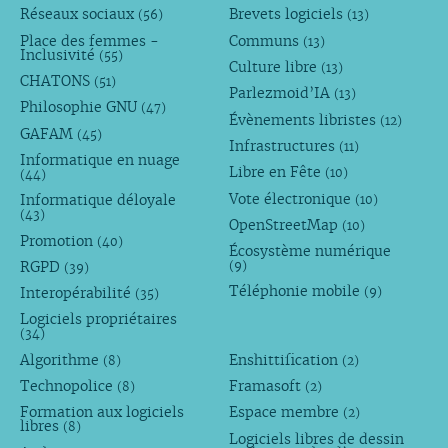
Réseaux sociaux
Brevets logiciels
(56)
(13)
Place des femmes -
Communs
(13)
Inclusivité
(55)
Culture libre
(13)
CHATONS
(51)
Parlezmoid’IA
(13)
Philosophie GNU
(47)
Évènements libristes
(12)
GAFAM
(45)
Infrastructures
(11)
Informatique en nuage
Libre en Fête
(10)
(44)
Vote électronique
Informatique déloyale
(10)
(43)
OpenStreetMap
(10)
Promotion
(40)
Écosystème numérique
RGPD
(9)
(39)
Téléphonie mobile
Interopérabilité
(9)
(35)
Logiciels propriétaires
(34)
Algorithme
Enshittification
(8)
(2)
Technopolice
Framasoft
(8)
(2)
Formation aux logiciels
Espace membre
(2)
libres
(8)
Logiciels libres de dessin