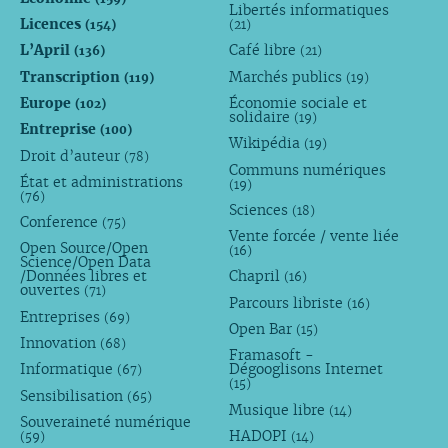
Libertés informatiques
Licences
(154)
(21)
L’April
Café libre
(136)
(21)
Transcription
Marchés publics
(119)
(19)
Europe
Économie sociale et
(102)
solidaire
(19)
Entreprise
(100)
Wikipédia
(19)
Droit d’auteur
(78)
Communs numériques
État et administrations
(19)
(76)
Sciences
(18)
Conference
(75)
Vente forcée / vente liée
Open Source/Open
(16)
Science/Open Data
/Données libres et
Chapril
(16)
ouvertes
(71)
Parcours libriste
(16)
Entreprises
(69)
Open Bar
(15)
Innovation
(68)
Framasoft -
Informatique
Dégooglisons Internet
(67)
(15)
Sensibilisation
(65)
Musique libre
(14)
Souveraineté numérique
HADOPI
(59)
(14)