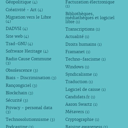
Géopolitique
Facturation électronique
(4)
(1)
Créativité - Art
(4)
Bibliothèques,
Migration vers le Libre
médiathèques et logiciel
libre
(4)
(1)
DADVSI
Transcriptions
(4)
(1)
Site web
Actualité
(4)
(1)
Trad-GNU
Droits humains
(4)
(1)
Software Heritage
Framanet
(4)
(1)
Radio Cause Commune
Techno-fascisme
(1)
(3)
Windows
(1)
Obsolescence
(3)
Syndicalisme
(1)
Biais - Discrimination
(3)
Traduction
(1)
Rançongiciel
(3)
Logiciel de caisse
(1)
Blockchain
(3)
Candidats.fr
(1)
Sécurité
(3)
Aaron Swartz
(1)
Privacy - personal data
Métavers
(3)
(1)
Technosolutionnisme
Cryptographie
(3)
(1)
Podcasting
Raising awareness
(3)
(1)