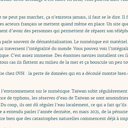
ne peut pas marcher, ça n’existera jamais, il faut se le dire. Il 
Des acteurs français se mettent quand même en place. Un site que
ent d’avoir des personnes qui permettent de réparer son téléph
n parle souvent de dématérialisation. Le numérique est matérie
ui traversent l’intégralité du monde. Vous pouvez voir l’intégral
gique. C’est assez immense. Des énormes navires installent ces fi
ous cas ils flottent au milieu de la mer et ça bouscule un peu to
die chez OVH : la perte de données qui en a découlé montre bie
de l’environnement sur le numérique. Taïwan subit régulièremen
ence de typhons, les réserves d’eau de Taïwan se sont amoindries
 Du coup, ils ont dû réguler l’eau localement, ce qui a fait qu’ils
a entendu parler l’année dernière, en mars 2021, de la pénurie
ntre bien que des catastrophes naturelles commencent déjà à impa