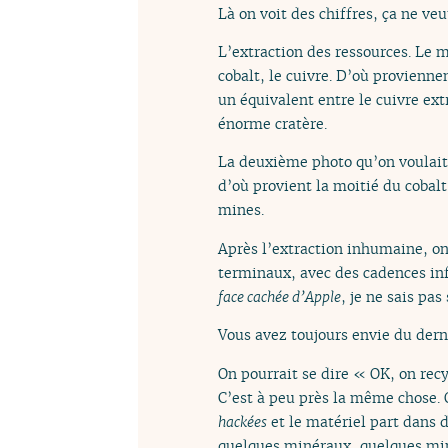
Là on voit des chiffres, ça ne ve
L’extraction des ressources. Le 
cobalt, le cuivre. D’où provienn
un équivalent entre le cuivre extr
énorme cratère.
La deuxième photo qu’on voulait 
d’où provient la moitié du cobalt
mines.
Après l’extraction inhumaine, on
terminaux, avec des cadences inf
face cachée d’Apple
, je ne sais pa
Vous avez toujours envie du dern
On pourrait se dire « OK, on rec
C’est à peu près la même chose. O
hackées
et le matériel part dans 
quelques minéraux, quelques miner