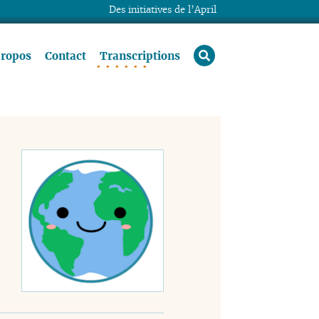
Des initiatives de l’April
rechercher
propos
Contact
Transcriptions