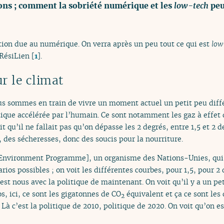
ions ; comment la sobriété numérique et les
low-tech
peu
ution due au numérique. On verra après un peu tout ce qui est
low
 RésiLien
[
1
]
.
ur le climat
us sommes en train de vivre un moment actuel un petit peu dif
que accélérée par l’humain. Ce sont notamment les gaz à effet d
t qu’il ne fallait pas qu’on dépasse les 2 degrés, entre 1,5 et 2 
 des sécheresses, donc des soucis pour la nourriture.
 Environment Programme], un organisme des Nations-Unies, qui a
ios possibles ; on voit les différentes courbes, pour 1,5, pour 2 
c’est nous avec la politique de maintenant. On voit qu’il y a un pe
, ici, ce sont les gigatonnes de CO
équivalent et ça ce sont les
2
0. Là c’est la politique de 2010, politique de 2020. On voit qu’on