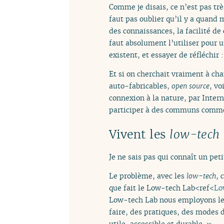
Comme je disais, ce n’est pas trè
faut pas oublier qu’il y a quand 
des connaissances, la facilité de
faut absolument l’utiliser pour 
existent, et essayer de réfléchir 
Et si on cherchait vraiment à ch
auto-fabricables,
open source
, vo
connexion à la nature, par Inter
participer à des communs comme l
Vivent les
low-tech
Je ne sais pas qui connaît un pet
Le problème, avec les
low-tech
, 
que fait le Low-tech Lab<ref<
Lo
Low-tech Lab nous employons l
faire, des pratiques, des modes 
utile, accessible et durable. »