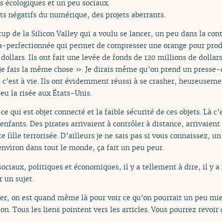
s écologiques et un peu sociaux.
cts négatifs du numérique, des projets aberrants.
tup de la Silicon Valley qui a voulu se lancer, un peu dans la c
ra-perfectionnée qui permet de compresser une orange pour produ
 dollars. Ils ont fait une levée de fonds de 120 millions de dollars
e je fais la même chose ». Je dirais même qu’on prend un presse-
t c’est à vie. Ils ont évidemment réussi à se crasher, heureuseme
 peu la risée aux États-Unis.
e qui est objet connecté et la faible sécurité de ces objets. Là c
fants. Des pirates arrivaient à contrôler à distance, arrivaient à
e fille terrorisée. D’ailleurs je ne sais pas si vous connaissez, un
nviron dans tout le monde, ça fait un peu peur.
sociaux, politiques et économiques, il y a tellement à dire, il y a
 un sujet.
er, on est quand même là pour voir ce qu’on pourrait un peu mieu
on. Tous les liens pointent vers les articles. Vous pourrez revoir ç