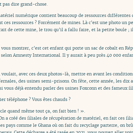
ut pas dire grand-chose.
matériel numérique contient beaucoup de ressources différentes do
ent ces ressources ? Forcément de mines. Là c’est une photo un pe
ait de cette mine, le trou qu’il a fallu faire, et la petite boule ;
vous montrer, c’est cet enfant qui porte un sac de cobalt en R
 selon Amnesty International. Il y aurait à peu près 40 000 enfan
 voulait, avec ces deux photos-là, mettre en avant les condition
ernales, des usines semi-prisons. On fête, cette année, les di
s si vous déjà entendu parler des usines Foxconn et des fameux fil
ier téléphone ? Vous êtes chauds ?
ycle quand même tout ça, on fait bien ! ».
n a créé des filiales de récupération de matériel, en fait ces fil
des pays comme le Ghana où on fait du recyclage parterre, on br
ais. Cette décharge a été rasée en 2021, vous pouvez aller voir l