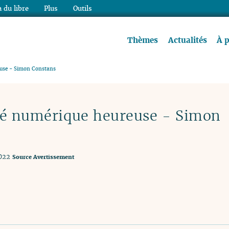
 du libre
Plus
Outils
re à lire !
Thèmes
Actualités
À 
euse - Simon Constans
té numérique heureuse - Simon
022
Source
Avertissement