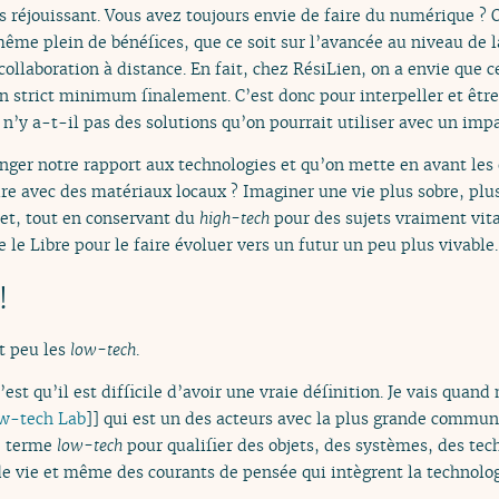
s réjouissant. Vous avez toujours envie de faire du numérique ? O
même plein de bénéfices, que ce soit sur l’avancée au niveau de 
 collaboration à distance. En fait, chez RésiLien, on a envie que 
un strict minimum finalement. C’est donc pour interpeller et êtr
: n’y a-t-il pas des solutions qu’on pourrait utiliser avec un imp
anger notre rapport aux technologies et qu’on mette en avant les
ire avec des matériaux locaux ? Imaginer une vie plus sobre, plu
net, tout en conservant du
high-tech
pour des sujets vraiment vit
e Libre pour le faire évoluer vers un futur un peu plus vivable.
!
it peu les
low-tech
.
c’est qu’il est difficile d’avoir une vraie définition. Je vais qua
w-tech Lab
]] qui est un des acteurs avec la plus grande communa
e terme
low-tech
pour qualifier des objets, des systèmes, des tec
de vie et même des courants de pensée qui intègrent la technologi