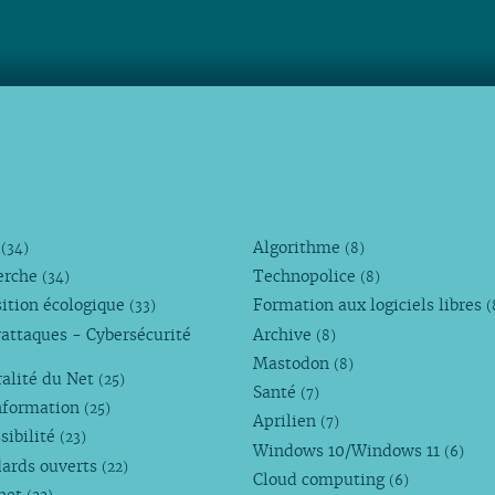
M
Algorithme
(34)
(8)
erche
Technopolice
(34)
(8)
ition écologique
Formation aux logiciels libres
(33)
(
attaques - Cybersécurité
Archive
(8)
Mastodon
(8)
alité du Net
(25)
Santé
(7)
nformation
(25)
Aprilien
(7)
sibilité
(23)
Windows 10/Windows 11
(6)
dards ouverts
(22)
Cloud computing
(6)