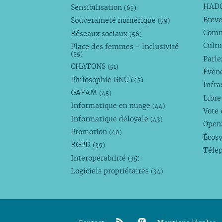
HAD
Sensibilisation
(65)
Breve
Souveraineté numérique
(59)
Com
Réseaux sociaux
(56)
Cultu
Place des femmes - Inclusivité
(55)
Parl
CHATONS
(51)
Évèn
Philosophie GNU
(47)
Infra
GAFAM
(45)
Libre
Informatique en nuage
(44)
Vote 
Informatique déloyale
(43)
Open
Promotion
(40)
Écos
RGPD
(39)
Télé
Interopérabilité
(35)
Logiciels propriétaires
(34)