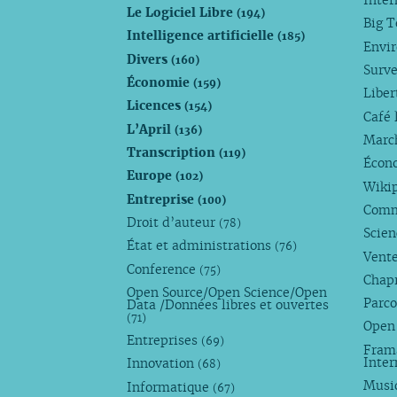
Inte
Le Logiciel Libre
(194)
Big 
Intelligence artificielle
(185)
Envi
Divers
(160)
Surve
Économie
(159)
Liber
Licences
(154)
Café 
L’April
(136)
Marc
Transcription
(119)
Écono
Europe
(102)
Wiki
Entreprise
(100)
Comm
Droit d’auteur
(78)
Scie
État et administrations
(76)
Vente
Conference
(75)
Chap
Open Source/Open Science/Open
Parco
Data /Données libres et ouvertes
(71)
Open
Entreprises
(69)
Fram
Inte
Innovation
(68)
Musi
Informatique
(67)