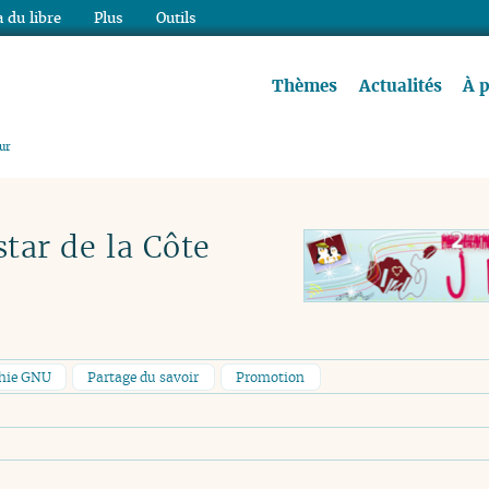
 du libre
Plus
Outils
re à lire !
Thèmes
Actualités
À 
zur
 star de la Côte
phie GNU
Partage du savoir
Promotion