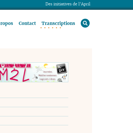
Des initiatives de l’April
rechercher
propos
Contact
Transcriptions