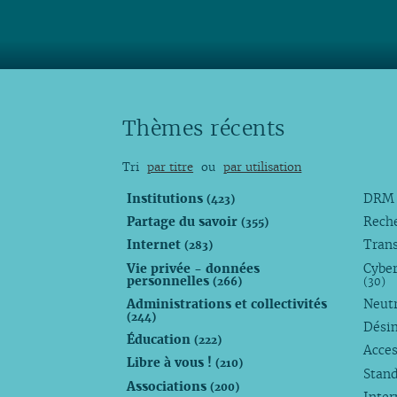
Lire
Thèmes récents
Tri
par titre
ou
par utilisation
Institutions
DR
(423)
Partage du savoir
Rech
(355)
Internet
Trans
(283)
Vie privée - données
Cyber
personnelles
(266)
(30)
Administrations et collectivités
Neutr
(244)
Dési
Éducation
(222)
Acces
Libre à vous !
(210)
Stan
Associations
(200)