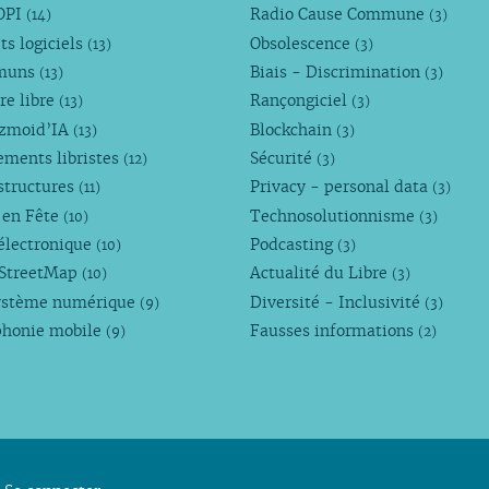
OPI
Radio Cause Commune
(14)
(3)
ts logiciels
Obsolescence
(13)
(3)
muns
Biais - Discrimination
(13)
(3)
re libre
Rançongiciel
(13)
(3)
ezmoid’IA
Blockchain
(13)
(3)
ements libristes
Sécurité
(12)
(3)
structures
Privacy - personal data
(11)
(3)
 en Fête
Technosolutionnisme
(10)
(3)
électronique
Podcasting
(10)
(3)
StreetMap
Actualité du Libre
(10)
(3)
ystème numérique
Diversité - Inclusivité
(9)
(3)
phonie mobile
Fausses informations
(9)
(2)