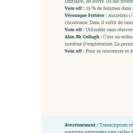
contraire, on ouvre. Ils ont inve
Voix off :
25 % de femmes dans l
Véronique Fritière :
Autrefois c
clicodrome. Donc il suffit de fair
Voix off :
Utilisable sans réserve
Alan Mc Cullagh :
C’est un ordin
système d’exploitation. Ça perme
Voix off :
Pour se rencontrer et é
Avertissement :
Transcription ré
positions exprimées sont celles d