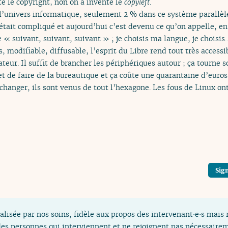
nté le copyright, non on a inventé le
copyleft
.
’univers informatique, seulement 2 % dans ce système parallèl
’était compliqué et aujourd’hui c’est devenu ce qu’on appelle, e
e « suivant, suivant, suivant » ; je choisis ma langue, je choisis
s, modifiable, diffusable, l’esprit du Libre rend tout très accessib
ateur. Il suffit de brancher les périphériques autour ; ça tourne s
t de faire de la bureautique et ça coûte une quarantaine d’euros
changer, ils sont venus de tout l’hexagone. Les fous de Linux ont
Sign
alisée par nos soins, fidèle aux propos des intervenant⋅e⋅s mais 
es personnes qui interviennent et ne rejoignent pas nécessaireme