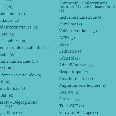
rnet
(22)
Framasoft - Collectivisons
Tech
Internet / Convivialisons Inter
(21)
(6)
ronnement
(21)
Inclusion numérique
(6)
illance
(21)
Jeux libres
(5)
tés informatiques
(21)
Vidéosurveillance
(5)
libre
(21)
ACTA
(5)
hés publics
(19)
RGI
(5)
mie sociale et solidaire
(19)
Fédiverse
(5)
pédia
(19)
Sobriété
(4)
uns numériques
(19)
AdieuWindows
(4)
nces
(18)
Géopolitique
(4)
 forcée / vente liée
(16)
Créativité - Art
(4)
ril
(16)
Migration vers le Libre
(4)
urs libriste
(16)
DADVSI
(4)
 Bar
(15)
Site web
(4)
asoft - Dégooglisons
rnet
Trad-GNU
(15)
(4)
que libre
Software Heritage
(14)
(4)