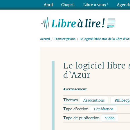
April
Chapril
Libre à vous !
Agenda
Lib
Accueil
Transcriptions
Le logiciel libre star de la Côte d’A
Le logiciel libre
d’Azur
Avertissement
Thèmes
Associations
Philoso
Type d’action
Conférence
Type de publication
Vidéo