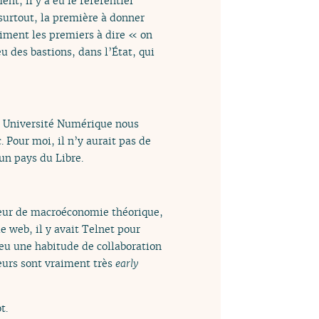
nt, il y a eu le référentiel
, surtout, la première à donner
iment les premiers à dire « on
 des bastions, dans l’État, qui
e Université Numérique nous
 Pour moi, il n’y aurait pas de
un pays du Libre.
sseur de macroéconomie théorique,
le web, il y avait Telnet pour
 eu une habitude de collaboration
heurs sont vraiment très
early
t.