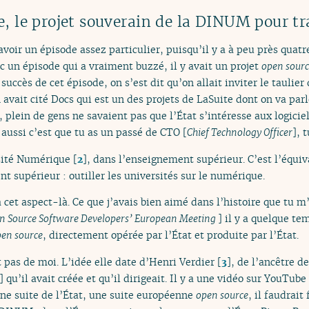
, le projet souverain de la DINUM pour tr
 avoir un épisode assez particulier, puisqu’il y a à peu près quatr
c un épisode qui a vraiment buzzé, il y avait un projet
open sour
uccès de cet épisode, on s’est dit qu’on allait inviter le taulier 
ait cité Docs qui est un des projets de LaSuite dont on va parle
lein de gens ne savaient pas que l’État s’intéresse aux logiciel
t aussi c’est que tu as un passé de CTO [
Chief Technology Officer
], 
sité Numérique
[
2
]
, dans l’enseignement supérieur. C’est l’équiva
t supérieur : outiller les universités sur le numérique.
 a cet aspect-là. Ce que j’avais bien aimé dans l’histoire que tu 
n Source Software Developers’ European Meeting
] il y a quelque te
en source
, directement opérée par l’État et produite par l’État.
t pas de moi. L’idée elle date d’Henri Verdier
[
3
]
, de l’ancêtre d
u’il avait créée et qu’il dirigeait. Il y a une vidéo sur YouTube 
 une suite de l’État, une suite européenne
open source
, il faudrait