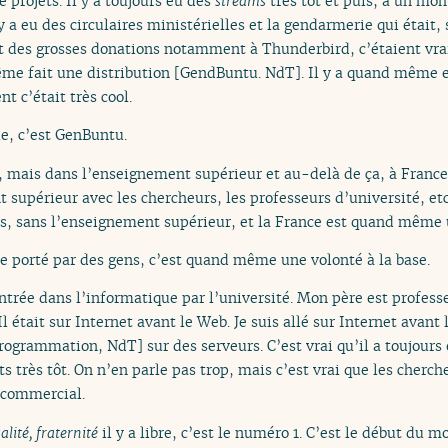
e projets. Il y a toujours eu des
streams
très tôt et puis, à un mome
l y a eu des circulaires ministérielles et la gendarmerie qui était
it des grosses donations notamment à Thunderbird, c’étaient vra
me fait une distribution [GendBuntu. NdT]. Il y a quand même eu
t c’était très cool.
e, c’est GenBuntu.
, mais dans l’enseignement supérieur et au-delà de ça, à Franc
supérieur avec les chercheurs, les professeurs d’université, etc.
çais, sans l’enseignement supérieur, et la France est quand même 
 porté par des gens, c’est quand même une volonté à la base.
entrée dans l’informatique par l’université. Mon père est profe
l était sur Internet avant le Web. Je suis allé sur Internet avant 
rogrammation, NdT] sur des serveurs. C’est vrai qu’il a toujours
s très tôt. On n’en parle pas trop, mais c’est vrai que les cherc
t commercial.
galité, fraternité
il y a libre, c’est le numéro 1. C’est le début du mo