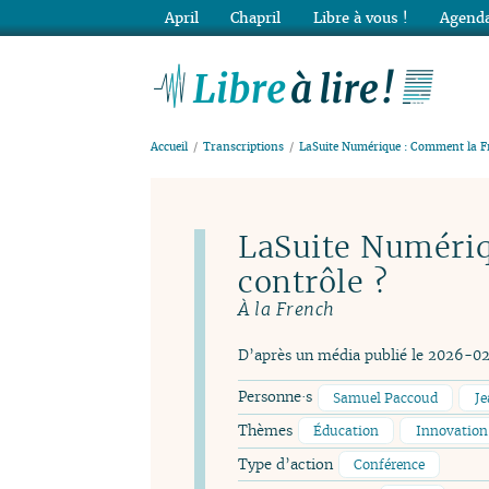
April
Chapril
Libre à vous !
Agenda
Lib
Accueil
Transcriptions
LaSuite Numérique : Comment la Fr
LaSuite Numériq
contrôle ?
À la French
D’après un média publié le 2026-0
Personne·s
Samuel Paccoud
Je
Thèmes
Éducation
Innovation
Type d’action
Conférence