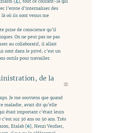
zziardi
[
4
]
, tout ce courant-là qui
c l’envie d’internaliser des
t là où ils sont venus me
tte prise de conscience qu’il
niques. On ne peut pas ne pas
ser au collaboratif, il allait
ui sont dans le privé, c’est un
ns outils pour travailler.
inistration, de la
mps. Je me souviens que quand
e maladie, avait dit qu’elle
ui était important c’était leurs
c’est sur 30 ans ou 50 ans. Très
sion, Etalab
[
6
]
, Henri Verdier,