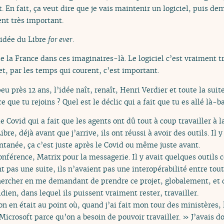
 En fait, ça veut dire que je vais maintenir un logiciel, puis dem
ent très important.
’idée du Libre
for ever
.
e la France dans ces imaginaires-là. Le logiciel c’est vraiment tr
et, par les temps qui courent, c’est important.
peu près 12 ans, l’idée naît, renaît, Henri Verdier et toute la sui
e que tu rejoins ? Quel est le déclic qui a fait que tu es allé là-b
 le Covid qui a fait que les agents ont dû tout à coup travailler à 
e, déjà avant que j’arrive, ils ont réussi à avoir des outils. Il y 
ntanée, ça c’est juste après le Covid ou même juste avant.
oconférence, Matrix pour la messagerie. Il y avait quelques outils 
t pas une suite, ils n’avaient pas une interopérabilité entre tout
chercher en me demandant de prendre ce projet, globalement, et d
ien, dans lequel ils puissent vraiment rester, travailler.
n en était au point où, quand j’ai fait mon tour des ministères,
icrosoft parce qu’on a besoin de pouvoir travailler. » J’avais don