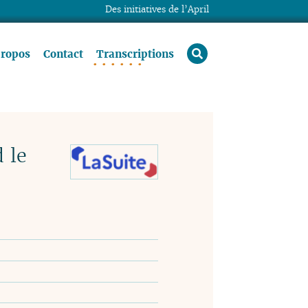
Des initiatives de l’April
rechercher
propos
Contact
Transcriptions
 le