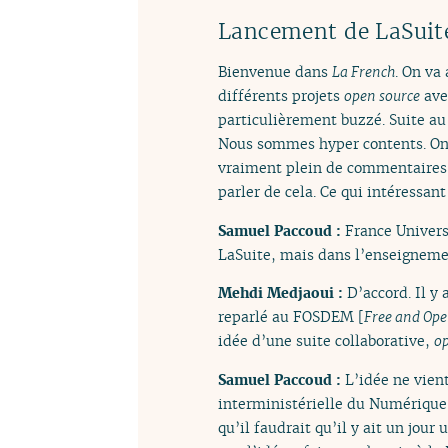
Lancement de LaSuite
Bienvenue dans
La French
. On va
différents projets
open source
ave
particulièrement buzzé. Suite au s
Nous sommes hyper contents. On av
vraiment plein de commentaires, p
parler de cela. Ce qui intéressan
Samuel Paccoud :
France Univer
LaSuite, mais dans l’enseignemen
Mehdi Medjaoui :
D’accord. Il y
reparlé au FOSDEM [
Free and Ope
idée d’une suite collaborative,
op
Samuel Paccoud :
L’idée ne vien
interministérielle du Numérique] q
qu’il faudrait qu’il y ait un jour