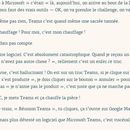
 à Microsoft » c’était « là, aujourd’hui, on arrive au bout de la l
nous faut des vrais outils — OK, on va prendre le challenge, on va
ême pas rien, Teams c’est quand même une sacrée tannée.
chauffage ! Pour moi, c’est mon chauffage !
dais pas compte.
pire logiciel. C’est absolument catastrophique. Quand je reçois un
’avez pas autre chose ? », tellement c’est un enfer ce truc.
ue, c’est hallucinant ! On est sur un truc Teams, si je clique sur
 s’est produite », je dois cliquer sur le bouton « annuler » pour 
as « je n’aime pas le produit », c’est juste que ça ne marche pa
, je mets Teams et ça chauffe la pièce !
 visio, « Réunion Teams », tu cliques, ça t’ouvre sur Google Ma
amais plus détesté un logiciel que Microsoft Teams, c’est viscéral