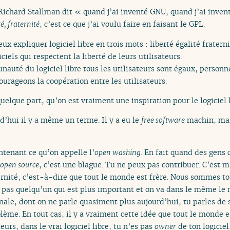
Richard Stallman dit « quand j’ai inventé GNU, quand j’ai invent
té, fraternité
, c’est ce que j’ai voulu faire en faisant le GPL.
eux expliquer logiciel libre en trois mots : liberté égalité fraterni
ciels qui respectent la liberté de leurs utilisateurs.
auté du logiciel libre tous les utilisateurs sont égaux, personn
ourageons la coopération entre les utilisateurs.
uelque part, qu’on est vraiment une inspiration pour le logiciel 
rd’hui il y a même un terme. Il y a eu le
free software
machin, mai
tenant ce qu’on appelle l’
open washing
. En fait quand des gens
open source
, c’est une blague. Tu ne peux pas contribuer. C’est m
aternité, c’est-à-dire que tout le monde est frère. Nous sommes
 a pas quelqu’un qui est plus important et on va dans le même le
inale, dont on ne parle quasiment plus aujourd’hui, tu parles de s
oblème. En tout cas, il y a vraiment cette idée que tout le monde 
eurs, dans le vrai logiciel libre, tu n’es pas
owner
de ton logiciel