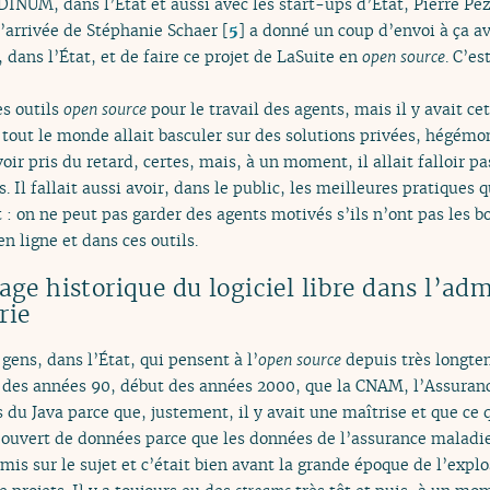
 DINUM, dans l’État et aussi avec les start-ups d’État, Pierre Pe
L’arrivée de Stéphanie Schaer
[
5
]
a donné un coup d’envoi à ça ave
dans l’État, et de faire ce projet de LaSuite en
open source
. C’es
es outils
open source
pour le travail des agents, mais il y avait ce
n tout le monde allait basculer sur des solutions privées, hégémo
oir pris du retard, certes, mais, à un moment, il allait falloir pas
s. Il fallait aussi avoir, dans le public, les meilleures pratiques q
 : on ne peut pas garder des agents motivés s’ils n’ont pas les bo
 ligne et dans ces outils.
tage historique du logiciel libre dans l’adm
rie
s gens, dans l’État, qui pensent à l’
open source
depuis très longte
fin des années 90, début des années 2000, que la CNAM, l’Assuranc
 du Java parce que, justement, il y avait une maîtrise et que ce q
 ouvert de données parce que les données de l’assurance maladie 
 mis sur le sujet et c’était bien avant la grande époque de l’explo