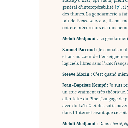
startup d’État,
open data
, plein d
général d’interopérabilité
[
7
]
, i
des thunes. La gendarmerie a fa
fait de l’
open source
», ils ont mê
ont été précurseurs et franchemen
Mehdi Medjaoui :
La gendarmeri
Samuel Paccoud :
Je connais mal
étions au cœur de l’enseignement 
logiciels libres sans l’ESR fran
Steeve Morin :
C’est quand même
Jean-Baptiste Kempf :
Je suis r
un truc vraiment très théorique. I
aller faire du Pine [Langage de p
avec du LaTeX et des softs ouvert
dans l’Internet avant que ce soi
Mehdi Medjaoui :
Dans
liberté, é