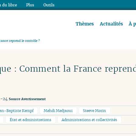
 du libre
Plus
Outils
re à lire !
Thèmes
Actualités
À 
ance reprend le contrôle ?
ue : Comment la France reprend
2-24
Source
Avertissement
an-Baptiste Kempf
Mehdi Medjaoui
Steeve Morin
État et administrations
Administrations et collectivités