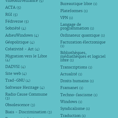
Vidéosurveillance
(5)
Bureautique libre
(1)
ACTA
(5)
Plateformes
(1)
RGI
(5)
VPN
(1)
Fédiverse
(5)
Langage de
Sobriété
programmation
(4)
(1)
AdieuWindows
Ordinateur quantique
(4)
(1)
Géopolitique
Facturation électronique
(4)
(1)
Créativité - Art
(4)
Bibliothèques,
Migration vers le Libre
médiathèques et logiciel
libre
(4)
(1)
DADVSI
Transcriptions
(4)
(1)
Site web
Actualité
(4)
(1)
Trad-GNU
Droits humains
(4)
(1)
Software Heritage
Framanet
(4)
(1)
Radio Cause Commune
Techno-fascisme
(1)
(3)
Windows
(1)
Obsolescence
(3)
Syndicalisme
(1)
Biais - Discrimination
(3)
Traduction
(1)