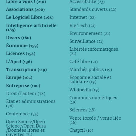
Libre à vous !
Accessibilité
(210)
(23)
Associations
Standards ouverts
(200)
(22)
Le Logiciel Libre
Internet
(194)
(22)
Intelligence artificielle
Big Tech
(21)
(185)
Environnement
(21)
Divers
(160)
Surveillance
(21)
Économie
(159)
Libertés informatiques
Licences
(154)
(21)
L’April
Café libre
(136)
(21)
Transcription
Marchés publics
(119)
(19)
Europe
Économie sociale et
(102)
solidaire
(19)
Entreprise
(100)
Wikipédia
(19)
Droit d’auteur
(78)
Communs numériques
État et administrations
(19)
(76)
Sciences
(18)
Conference
(75)
Vente forcée / vente liée
Open Source/Open
(16)
Science/Open Data
/Données libres et
Chapril
(16)
ouvertes
(71)