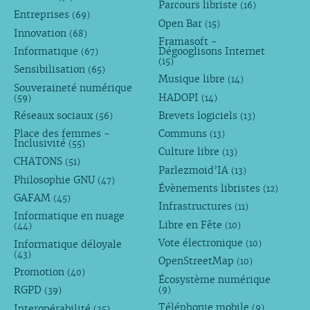
Parcours libriste
(16)
Entreprises
(69)
Open Bar
(15)
Innovation
(68)
Framasoft -
Informatique
Dégooglisons Internet
(67)
(15)
Sensibilisation
(65)
Musique libre
(14)
Souveraineté numérique
HADOPI
(59)
(14)
Réseaux sociaux
Brevets logiciels
(56)
(13)
Place des femmes -
Communs
(13)
Inclusivité
(55)
Culture libre
(13)
CHATONS
(51)
Parlezmoid’IA
(13)
Philosophie GNU
(47)
Évènements libristes
(12)
GAFAM
(45)
Infrastructures
(11)
Informatique en nuage
Libre en Fête
(10)
(44)
Vote électronique
Informatique déloyale
(10)
(43)
OpenStreetMap
(10)
Promotion
(40)
Écosystème numérique
RGPD
(9)
(39)
Téléphonie mobile
Interopérabilité
(9)
(35)