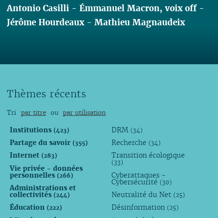
Antonio Casilli
-
Émmanuel Macron, voix off
-
Jérôme Hourdeaux
-
Mathieu Magnaudeix
Lire
Thèmes récents
Tri
par titre
ou
par utilisation
Institutions
DRM
(423)
(34)
Partage du savoir
Recherche
(355)
(34)
Internet
Transition écologique
(283)
(33)
Vie privée - données
personnelles
Cyberattaques -
(266)
Cybersécurité
(30)
Administrations et
collectivités
Neutralité du Net
(244)
(25)
Éducation
Désinformation
(222)
(25)