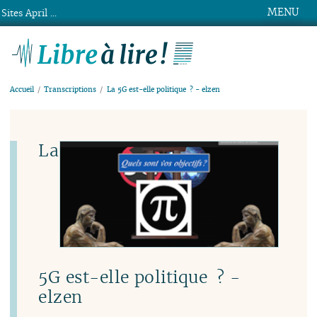
MENU
Sites April ...
Libre à lire !
Accueil
Transcriptions
La 5G est-elle politique ? - elzen
La
5G est-elle politique ? -
elzen