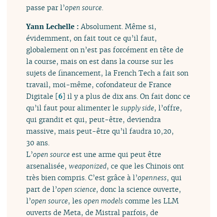
passe par l’
open source
.
Yann Lechelle :
Absolument. Même si,
évidemment, on fait tout ce qu’il faut,
globalement on n’est pas forcément en tête de
la course, mais on est dans la course sur les
sujets de financement, la French Tech a fait son
travail, moi-même, cofondateur de France
Digitale
[
6
]
il y a plus de dix ans. On fait donc ce
qu’il faut pour alimenter le
supply side
, l’offre,
qui grandit et qui, peut-être, deviendra
massive, mais peut-être qu’il faudra 10,20,
30 ans.
L’
open source
est une arme qui peut être
arsenalisée,
weaponized
, ce que les Chinois ont
très bien compris. C’est grâce à l’
openness
, qui
part de l’
open science
, donc la science ouverte,
l’
open source
, les
open models
comme les LLM
ouverts de Meta, de Mistral parfois, de