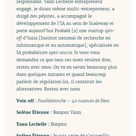
responsable. Yann Lechelle entrepreneur
engagé, je dirais même multi-entrepreneur, a
dirigé des pépites, a accompagné le
développement de l’IA au sein de Scaleway et
porte aujourd’hui Probabl
[
2
]
une startup
spin-
off
d’Inria [Institut national de recherche en
informatique et en automatique], spécialisée en
IA probabiliste
open source
. Si vous vous
demandez ce que tous ces mots veulent dire,
restez avec nous. On va en savoir beaucoup plus
dans quelques instants et quand beaucoup
parlent de régulation lui, il construit les
alternatives. Restez avec nous.
Voix off :
Feuilleblanche
–
40 nuances de Next
.
Solène Étienne :
Bonjour Yann.
Yann Lechelle :
Bonjour.
Solène Étienne :
Je suis ravie de t’accueillir