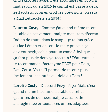
cinq exaoctets avaient été accumulés en 2003. Il
faut savoir qu’en 2010 le cumul est passé à deux
zettaoctets. Si on en croit les prévisions, on sera
à 2142 zettaoctets en 2035 !
Laurent Costy :
Comme j’ai quand même retenu
la table de conversion, malgré mon tiers d’océan
Indien de rhum dans le sang – je te fais grâce
du lac Léman et de tout le reste puisque ça
devient négligeable pour un coma éthylique –,
ça fera plus de deux yottaoctets ! D’ailleurs, je
te recommande l’acronyme PEZY pour Peta,
Exa, Zetta, Yotta. Il permet de retenir plus
facilement les unités au-delà du Tera !
Lorette Costy :
D’accord Pezy-Papa. Mais c’est
quand même incommensurable de telles
quantités de données malgré cette belle
analogie filée et toutes ces unités adaptées !