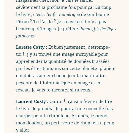
magazines chez moi. Je vais le tancer
sévèrement la prochaine fois pour ça. Du coup,
le livre, c’est
L’enfer numérique
de Guillaume
Pitron ? Tu l’as lu ? Je trouve qu’il n’y a pas
beaucoup d’images. Je préfère
Rahan, fils des âges
farouches
.
Lorette Costy :
Et bien justement, détrompe-
toi !, j’y ai trouvé une image incroyable pour
appréhender la quantité de données brassées
par les êtres humains sur cette planète, planète
qui doit assumer chaque jour la matérialité
pesante de l’informatique en nuage et en
réseau. Je vais te raconter si tu veux.
Laurent Costy :
Ouiiiii !, ça va m’éviter de lire
le livre. Je prends ! Je pourrai une nouvelle fois
usurper pour la chronique. Attends, je prends
mon doudou, un petit verre de rhum et tu peux
y aller !