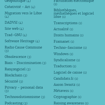
Géopolitique
Facturation électronique
(4)
(1)
Créativité - Art
(4)
Bibliothèques,
Migration vers le Libre
médiathèques et logiciel
libre
(4)
(1)
DADVSI
Transcriptions
(4)
(1)
Site web
Actualité
(4)
(1)
Trad-GNU
Droits humains
(4)
(1)
Software Heritage
Framanet
(4)
(1)
Radio Cause Commune
Techno-fascisme
(1)
(3)
Windows
(1)
Obsolescence
(3)
Syndicalisme
(1)
Biais - Discrimination
(3)
Traduction
(1)
Rançongiciel
(3)
Logiciel de caisse
(1)
Blockchain
(3)
Candidats.fr
(1)
Sécurité
(3)
Aaron Swartz
(1)
Privacy - personal data
Métavers
(3)
(1)
Technosolutionnisme
Cryptographie
(3)
(1)
Podcasting
Raising awareness
(3)
(1)