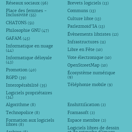
Réseaux sociaux
Brevets logiciels
(56)
(13)
Place des femmes -
Communs
(13)
Inclusivité
(55)
Culture libre
(13)
CHATONS
(51)
Parlezmoid’IA
(13)
Philosophie GNU
(47)
Évènements libristes
(12)
GAFAM
(45)
Infrastructures
(11)
Informatique en nuage
Libre en Fête
(10)
(44)
Vote électronique
Informatique déloyale
(10)
(43)
OpenStreetMap
(10)
Promotion
(40)
Écosystème numérique
RGPD
(9)
(39)
Téléphonie mobile
Interopérabilité
(9)
(35)
Logiciels propriétaires
(34)
Algorithme
Enshittification
(8)
(2)
Technopolice
Framasoft
(8)
(2)
Formation aux logiciels
Espace membre
(2)
libres
(8)
Logiciels libres de dessin