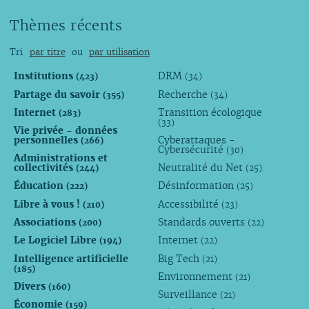
Thèmes récents
Tri
par titre
ou
par utilisation
Institutions
DRM
(423)
(34)
Partage du savoir
Recherche
(355)
(34)
Internet
Transition écologique
(283)
(33)
Vie privée - données
personnelles
Cyberattaques -
(266)
Cybersécurité
(30)
Administrations et
collectivités
Neutralité du Net
(244)
(25)
Éducation
Désinformation
(222)
(25)
Libre à vous !
Accessibilité
(210)
(23)
Associations
Standards ouverts
(200)
(22)
Le Logiciel Libre
Internet
(194)
(22)
Intelligence artificielle
Big Tech
(21)
(185)
Environnement
(21)
Divers
(160)
Surveillance
(21)
Économie
(159)