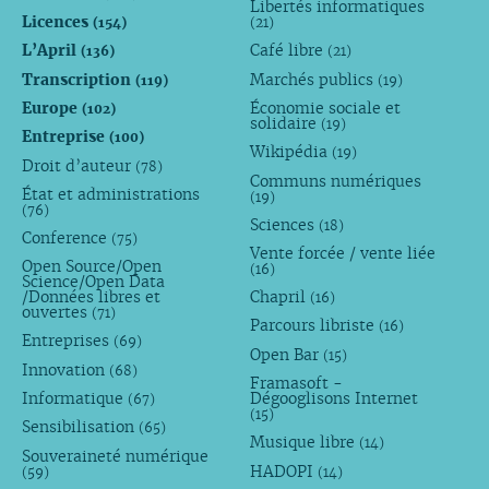
Libertés informatiques
Licences
(154)
(21)
L’April
Café libre
(136)
(21)
Transcription
Marchés publics
(119)
(19)
Europe
Économie sociale et
(102)
solidaire
(19)
Entreprise
(100)
Wikipédia
(19)
Droit d’auteur
(78)
Communs numériques
État et administrations
(19)
(76)
Sciences
(18)
Conference
(75)
Vente forcée / vente liée
Open Source/Open
(16)
Science/Open Data
/Données libres et
Chapril
(16)
ouvertes
(71)
Parcours libriste
(16)
Entreprises
(69)
Open Bar
(15)
Innovation
(68)
Framasoft -
Informatique
Dégooglisons Internet
(67)
(15)
Sensibilisation
(65)
Musique libre
(14)
Souveraineté numérique
HADOPI
(59)
(14)