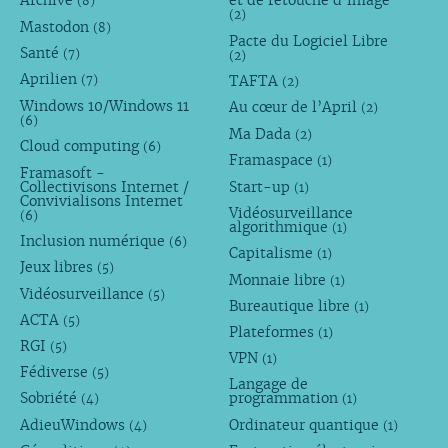
Archive
et de retouche d’image
(8)
(2)
Mastodon
(8)
Pacte du Logiciel Libre
Santé
(7)
(2)
Aprilien
TAFTA
(7)
(2)
Windows 10/Windows 11
Au cœur de l’April
(2)
(6)
Ma Dada
(2)
Cloud computing
(6)
Framaspace
(1)
Framasoft -
Collectivisons Internet /
Start-up
(1)
Convivialisons Internet
Vidéosurveillance
(6)
algorithmique
(1)
Inclusion numérique
(6)
Capitalisme
(1)
Jeux libres
(5)
Monnaie libre
(1)
Vidéosurveillance
(5)
Bureautique libre
(1)
ACTA
(5)
Plateformes
(1)
RGI
(5)
VPN
(1)
Fédiverse
(5)
Langage de
Sobriété
programmation
(4)
(1)
AdieuWindows
Ordinateur quantique
(4)
(1)