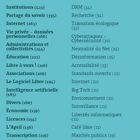
Institutions
DRM
(423)
(34)
Partage du savoir
Recherche
(355)
(34)
Internet
Transition écologique
(283)
(33)
Vie privée - données
personnelles
Cyberattaques -
(266)
Cybersécurité
(30)
Administrations et
collectivités
Neutralité du Net
(244)
(25)
Éducation
Désinformation
(222)
(25)
Libre à vous !
Accessibilité
(210)
(23)
Associations
Standards ouverts
(200)
(22)
Le Logiciel Libre
Internet
(194)
(22)
Intelligence artificielle
Big Tech
(21)
(185)
Environnement
(21)
Divers
(160)
Surveillance
(21)
Économie
(159)
Libertés informatiques
Licences
(154)
(21)
L’April
Café libre
(136)
(21)
Transcription
Marchés publics
(119)
(19)