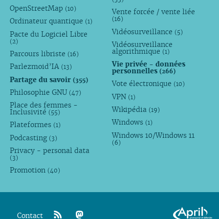
OpenStreetMap
(10)
Vente forcée / vente liée
(16)
Ordinateur quantique
(1)
Vidéosurveillance
(5)
Pacte du Logiciel Libre
(2)
Vidéosurveillance
algorithmique
(1)
Parcours libriste
(16)
Vie privée - données
Parlezmoid’IA
(13)
personnelles
(266)
Partage du savoir
(355)
Vote électronique
(10)
Philosophie GNU
(47)
VPN
(1)
Place des femmes -
Wikipédia
(19)
Inclusivité
(55)
Windows
(1)
Plateformes
(1)
Windows 10/Windows 11
Podcasting
(3)
(6)
Privacy - personal data
(3)
Promotion
(40)
Contact