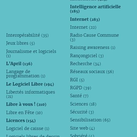
Intelligence artificielle
(185)
Internet
(283)
Internet
(22)
Interopérabilité
Radio Cause Commune
(35)
(3)
Jeux libres
(5)
Raising awareness
(1)
Journalisme et logiciels
Rançongiciel
(1)
(3)
L’April
Recherche
(136)
(34)
Langage de
Réseaux sociaux
(56)
programmation
(1)
RGI
(5)
Le Logiciel Libre
(194)
RGPD
(39)
Libertés informatiques
Santé
(7)
(21)
Sciences
Libre à vous !
(18)
(210)
Sécurité
Libre en Fête
(3)
(10)
Sensibilisation
Licences
(65)
(154)
Site web
Logiciel de caisse
(4)
(1)
Sobriété
Logiciels libres de dessin
(4)