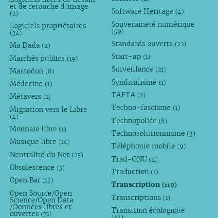
et de retouche d’image
Software Heritage
(4)
(2)
Souveraineté numérique
Logiciels propriétaires
(59)
(34)
Standards ouverts
(22)
Ma Dada
(2)
Start-up
(1)
Marchés publics
(19)
Surveillance
(21)
Mastodon
(8)
Syndicalisme
(1)
Médecine
(1)
TAFTA
(2)
Métavers
(1)
Techno-fascisme
(1)
Migration vers le Libre
(4)
Technopolice
(8)
Monnaie libre
(1)
Technosolutionnisme
(3)
Musique libre
(14)
Téléphonie mobile
(9)
Neutralité du Net
(25)
Trad-GNU
(4)
Obsolescence
(3)
Traduction
(1)
Open Bar
(15)
Transcription
(119)
Open Source/Open
Transcriptions
(1)
Science/Open Data
/Données libres et
Transition écologique
ouvertes
(71)
(33)