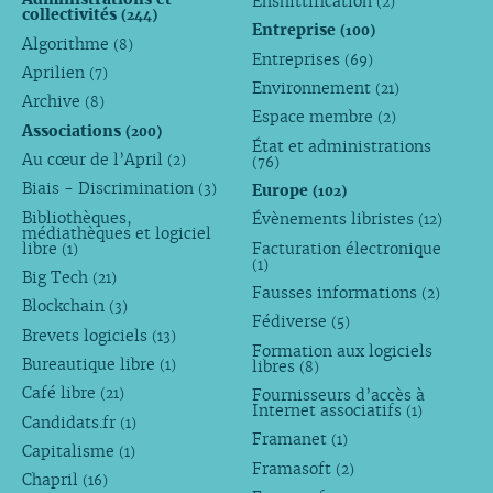
Enshittification
(2)
collectivités
(244)
Entreprise
(100)
Algorithme
(8)
Entreprises
(69)
Aprilien
(7)
Environnement
(21)
Archive
(8)
Espace membre
(2)
Associations
(200)
État et administrations
Au cœur de l’April
(2)
(76)
Biais - Discrimination
Europe
(3)
(102)
Bibliothèques,
Évènements libristes
(12)
médiathèques et logiciel
libre
Facturation électronique
(1)
(1)
Big Tech
(21)
Fausses informations
(2)
Blockchain
(3)
Fédiverse
(5)
Brevets logiciels
(13)
Formation aux logiciels
Bureautique libre
libres
(1)
(8)
Café libre
Fournisseurs d’accès à
(21)
Internet associatifs
(1)
Candidats.fr
(1)
Framanet
(1)
Capitalisme
(1)
Framasoft
(2)
Chapril
(16)