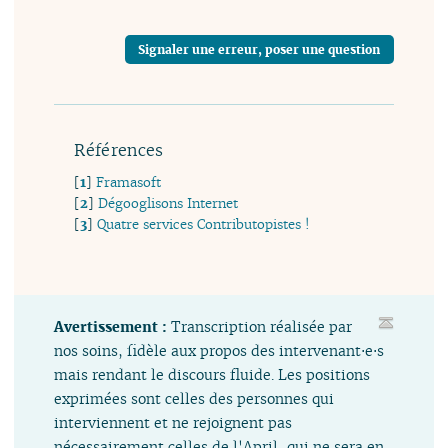
Signaler une erreur, poser une question
Références
[
1
]
Framasoft
[
2
]
Dégooglisons Internet
[
3
]
Quatre services Contributopistes !
Avertissement :
Transcription réalisée par
nos soins, fidèle aux propos des intervenant⋅e⋅s
mais rendant le discours fluide. Les positions
exprimées sont celles des personnes qui
interviennent et ne rejoignent pas
nécessairement celles de l'April, qui ne sera en