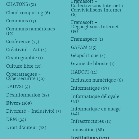
Framasoft -
CHATONS
(51)
Collectivisons Internet /
Convivialisons Internet
Cloud computing
(6)
(6)
Communs
(13)
Framasoft -
Dégooglisons Internet
Communs numériques
(15)
(19)
Framaspace
(1)
Conference
(75)
GAFAM
(45)
Créativité - Art
(4)
Géopolitique
(4)
Cryptographie
(1)
Graine de libriste
(1)
Culture libre
(13)
HADOPI
(14)
Cyberattaques -
Cybersécurité
(30)
Inclusion numérique
(6)
DADVSI
(4)
Informatique
(67)
Désinformation
(25)
Informatique déloyale
(43)
Divers
(160)
Informatique en nuage
Diversité - Inclusivité
(3)
(44)
DRM
(34)
Infrastructures
(11)
Droit d’auteur
(78)
Innovation
(68)
Institutions
(423)