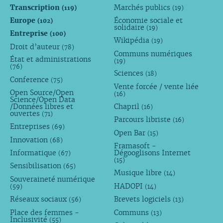
Transcription
Marchés publics
(119)
(19)
Europe
Économie sociale et
(102)
solidaire
(19)
Entreprise
(100)
Wikipédia
(19)
Droit d’auteur
(78)
Communs numériques
État et administrations
(19)
(76)
Sciences
(18)
Conference
(75)
Vente forcée / vente liée
Open Source/Open
(16)
Science/Open Data
/Données libres et
Chapril
(16)
ouvertes
(71)
Parcours libriste
(16)
Entreprises
(69)
Open Bar
(15)
Innovation
(68)
Framasoft -
Informatique
Dégooglisons Internet
(67)
(15)
Sensibilisation
(65)
Musique libre
(14)
Souveraineté numérique
HADOPI
(59)
(14)
Réseaux sociaux
Brevets logiciels
(56)
(13)
Place des femmes -
Communs
(13)
Inclusivité
(55)