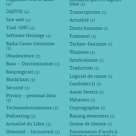
libre
(4)
(1)
DADVSI
Transcriptions
(4)
(1)
Site web
Actualité
(4)
(1)
Trad-GNU
Droits humains
(4)
(1)
Software Heritage
Framanet
(4)
(1)
Radio Cause Commune
Techno-fascisme
(1)
(3)
Windows
(1)
Obsolescence
(3)
Syndicalisme
(1)
Biais - Discrimination
(3)
Traduction
(1)
Rançongiciel
(3)
Logiciel de caisse
(1)
Blockchain
(3)
Candidats.fr
(1)
Sécurité
(3)
Aaron Swartz
(1)
Privacy - personal data
Métavers
(3)
(1)
Technosolutionnisme
Cryptographie
(3)
(1)
Podcasting
Raising awareness
(3)
(1)
Actualité du Libre
Graine de libriste
(3)
(1)
Diversité - Inclusivité
Fournisseurs d’accès à
(3)