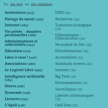
Tri
par titre
ou
par utilisation
Institutions
DRM
(423)
(34)
Partage du savoir
Recherche
(355)
(34)
Internet
Transition écologique
(283)
(33)
Vie privée - données
personnelles
Cyberattaques -
(266)
Cybersécurité
(30)
Administrations et
collectivités
Neutralité du Net
(244)
(25)
Éducation
Désinformation
(222)
(25)
Libre à vous !
Accessibilité
(210)
(23)
Associations
Standards ouverts
(200)
(22)
Le Logiciel Libre
Internet
(194)
(22)
Intelligence artificielle
Big Tech
(21)
(185)
Environnement
(21)
Divers
(160)
Surveillance
(21)
Économie
(159)
Libertés informatiques
Licences
(154)
(21)
L’April
Café libre
(136)
(21)