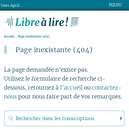
MENU
Sites April ...
Libre à lire !
Accueil
Page inexistante (404)
Page inexistante (404)
Publié le lundi 15 mars 2021
La page demandée n’existe pas.
Utilisez le formulaire de recherche ci-
dessous, retournez à
l’accueil
ou
contactez-
nous
pour nous faire part de vos remarques.
R
Rechercher :