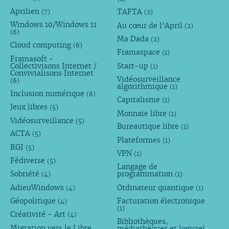
Aprilien
TAFTA
(7)
(2)
Windows 10/Windows 11
Au cœur de l’April
(2)
(6)
Ma Dada
(2)
Cloud computing
(6)
Framaspace
(1)
Framasoft -
Collectivisons Internet /
Start-up
(1)
Convivialisons Internet
Vidéosurveillance
(6)
algorithmique
(1)
Inclusion numérique
(6)
Capitalisme
(1)
Jeux libres
(5)
Monnaie libre
(1)
Vidéosurveillance
(5)
Bureautique libre
(1)
ACTA
(5)
Plateformes
(1)
RGI
(5)
VPN
(1)
Fédiverse
(5)
Langage de
Sobriété
programmation
(4)
(1)
AdieuWindows
Ordinateur quantique
(4)
(1)
Géopolitique
Facturation électronique
(4)
(1)
Créativité - Art
(4)
Bibliothèques,
Migration vers le Libre
médiathèques et logiciel