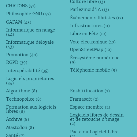
Culture libre
(13)
CHATONS
(51)
Parlezmoid’IA
(13)
Philosophie GNU
(47)
Évènements libristes
(12)
GAFAM
(45)
Infrastructures
(11)
Informatique en nuage
Libre en Fête
(10)
(44)
Vote électronique
Informatique déloyale
(10)
(43)
OpenStreetMap
(10)
Promotion
(40)
Écosystème numérique
RGPD
(9)
(39)
Téléphonie mobile
Interopérabilité
(9)
(35)
Logiciels propriétaires
(34)
Algorithme
Enshittification
(8)
(2)
Technopolice
Framasoft
(8)
(2)
Formation aux logiciels
Espace membre
(2)
libres
(8)
Logiciels libres de dessin
Archive
et de retouche d’image
(8)
(2)
Mastodon
(8)
Pacte du Logiciel Libre
Santé
(7)
(2)