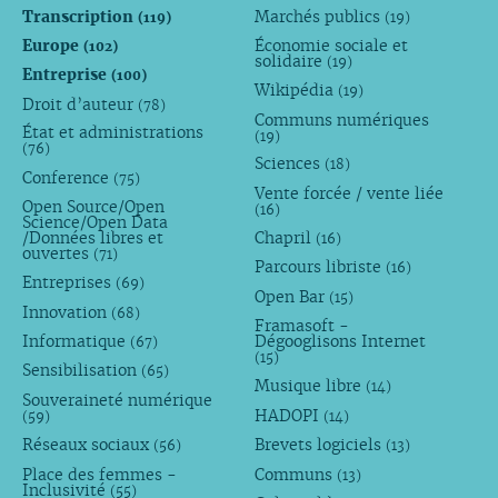
Transcription
Marchés publics
(119)
(19)
Europe
Économie sociale et
(102)
solidaire
(19)
Entreprise
(100)
Wikipédia
(19)
Droit d’auteur
(78)
Communs numériques
État et administrations
(19)
(76)
Sciences
(18)
Conference
(75)
Vente forcée / vente liée
Open Source/Open
(16)
Science/Open Data
/Données libres et
Chapril
(16)
ouvertes
(71)
Parcours libriste
(16)
Entreprises
(69)
Open Bar
(15)
Innovation
(68)
Framasoft -
Informatique
Dégooglisons Internet
(67)
(15)
Sensibilisation
(65)
Musique libre
(14)
Souveraineté numérique
HADOPI
(59)
(14)
Réseaux sociaux
Brevets logiciels
(56)
(13)
Place des femmes -
Communs
(13)
Inclusivité
(55)