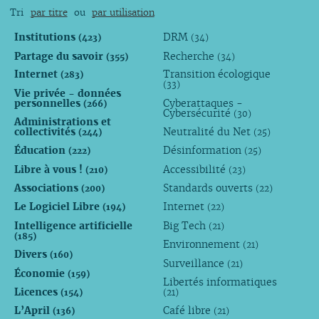
Tri
par titre
ou
par utilisation
Institutions
DRM
(423)
(34)
Partage du savoir
Recherche
(355)
(34)
Internet
Transition écologique
(283)
(33)
Vie privée - données
personnelles
Cyberattaques -
(266)
Cybersécurité
(30)
Administrations et
collectivités
Neutralité du Net
(244)
(25)
Éducation
Désinformation
(222)
(25)
Libre à vous !
Accessibilité
(210)
(23)
Associations
Standards ouverts
(200)
(22)
Le Logiciel Libre
Internet
(194)
(22)
Intelligence artificielle
Big Tech
(21)
(185)
Environnement
(21)
Divers
(160)
Surveillance
(21)
Économie
(159)
Libertés informatiques
Licences
(154)
(21)
L’April
Café libre
(136)
(21)