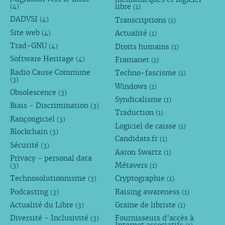
libre
(4)
(1)
DADVSI
Transcriptions
(4)
(1)
Site web
Actualité
(4)
(1)
Trad-GNU
Droits humains
(4)
(1)
Software Heritage
Framanet
(4)
(1)
Radio Cause Commune
Techno-fascisme
(1)
(3)
Windows
(1)
Obsolescence
(3)
Syndicalisme
(1)
Biais - Discrimination
(3)
Traduction
(1)
Rançongiciel
(3)
Logiciel de caisse
(1)
Blockchain
(3)
Candidats.fr
(1)
Sécurité
(3)
Aaron Swartz
(1)
Privacy - personal data
Métavers
(3)
(1)
Technosolutionnisme
Cryptographie
(3)
(1)
Podcasting
Raising awareness
(3)
(1)
Actualité du Libre
Graine de libriste
(3)
(1)
Diversité - Inclusivité
Fournisseurs d’accès à
(3)