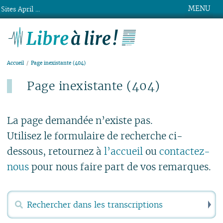
MENU
Sites April ...
Libre à lire !
Accueil
Page inexistante (404)
Page inexistante (404)
Publié le lundi 15 mars 2021
La page demandée n’existe pas.
Utilisez le formulaire de recherche ci-
dessous, retournez à
l’accueil
ou
contactez-
nous
pour nous faire part de vos remarques.
R
Rechercher :