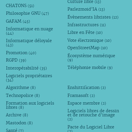
Culture libre
(13)
CHATONS
(51)
Parlezmoid’IA
(13)
Philosophie GNU
(47)
Évènements libristes
(12)
GAFAM
(45)
Infrastructures
(11)
Informatique en nuage
Libre en Fête
(10)
(44)
Vote électronique
Informatique déloyale
(10)
(43)
OpenStreetMap
(10)
Promotion
(40)
Écosystème numérique
RGPD
(9)
(39)
Téléphonie mobile
Interopérabilité
(9)
(35)
Logiciels propriétaires
(34)
Algorithme
Enshittification
(8)
(2)
Technopolice
Framasoft
(8)
(2)
Formation aux logiciels
Espace membre
(2)
libres
(8)
Logiciels libres de dessin
Archive
et de retouche d’image
(8)
(2)
Mastodon
(8)
Pacte du Logiciel Libre
Santé
(7)
(2)