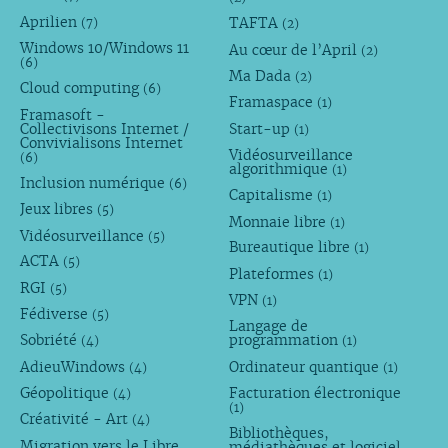
Aprilien
TAFTA
(7)
(2)
Windows 10/Windows 11
Au cœur de l’April
(2)
(6)
Ma Dada
(2)
Cloud computing
(6)
Framaspace
(1)
Framasoft -
Collectivisons Internet /
Start-up
(1)
Convivialisons Internet
Vidéosurveillance
(6)
algorithmique
(1)
Inclusion numérique
(6)
Capitalisme
(1)
Jeux libres
(5)
Monnaie libre
(1)
Vidéosurveillance
(5)
Bureautique libre
(1)
ACTA
(5)
Plateformes
(1)
RGI
(5)
VPN
(1)
Fédiverse
(5)
Langage de
Sobriété
programmation
(4)
(1)
AdieuWindows
Ordinateur quantique
(4)
(1)
Géopolitique
Facturation électronique
(4)
(1)
Créativité - Art
(4)
Bibliothèques,
Migration vers le Libre
médiathèques et logiciel