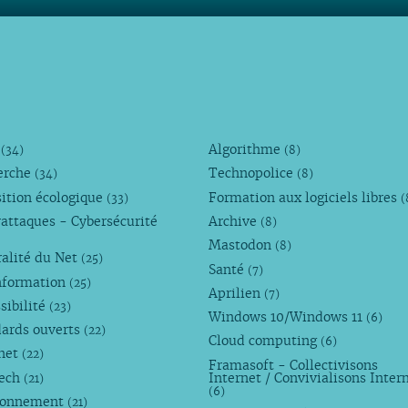
M
Algorithme
(34)
(8)
erche
Technopolice
(34)
(8)
ition écologique
Formation aux logiciels libres
(33)
(
attaques - Cybersécurité
Archive
(8)
Mastodon
(8)
alité du Net
(25)
Santé
(7)
nformation
(25)
Aprilien
(7)
sibilité
(23)
Windows 10/Windows 11
(6)
dards ouverts
(22)
Cloud computing
(6)
rnet
(22)
Framasoft - Collectivisons
Tech
Internet / Convivialisons Inter
(21)
(6)
ronnement
(21)