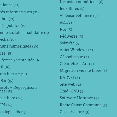
Inclusion numérique
(6)
illance
(21)
Jeux libres
(5)
tés informatiques
(21)
Vidéosurveillance
(5)
libre
(21)
ACTA
(5)
hés publics
(19)
RGI
(5)
mie sociale et solidaire
(19)
Fédiverse
(5)
pédia
(19)
Sobriété
(4)
uns numériques
(19)
AdieuWindows
(4)
nces
(18)
Géopolitique
(4)
 forcée / vente liée
(16)
Créativité - Art
(4)
ril
(16)
Migration vers le Libre
(4)
urs libriste
(16)
DADVSI
(4)
 Bar
(15)
Site web
(4)
asoft - Dégooglisons
rnet
Trad-GNU
(15)
(4)
que libre
Software Heritage
(14)
(4)
OPI
Radio Cause Commune
(14)
(3)
ts logiciels
Obsolescence
(13)
(3)