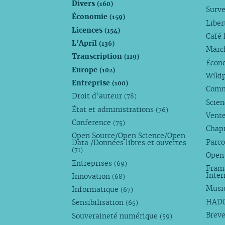
Divers
(160)
Surve
Économie
(159)
Liber
Licences
(154)
Café 
L’April
(136)
Marc
Transcription
(119)
Écono
Europe
(102)
Wiki
Entreprise
(100)
Comm
Droit d’auteur
(78)
Scie
État et administrations
(76)
Vente
Conference
(75)
Chap
Open Source/Open Science/Open
Parco
Data /Données libres et ouvertes
(71)
Open
Entreprises
(69)
Fram
Inte
Innovation
(68)
Musi
Informatique
(67)
HAD
Sensibilisation
(65)
Breve
Souveraineté numérique
(59)