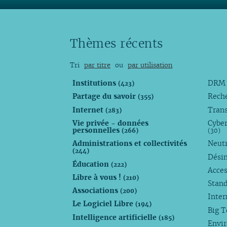
Thèmes récents
Tri
par titre
ou
par utilisation
Institutions
DR
(423)
Partage du savoir
Rech
(355)
Internet
Trans
(283)
Vie privée - données
Cyber
personnelles
(266)
(30)
Administrations et collectivités
Neutr
(244)
Dési
Éducation
(222)
Acces
Libre à vous !
(210)
Stan
Associations
(200)
Inte
Le Logiciel Libre
(194)
Big 
Intelligence artificielle
(185)
Envi