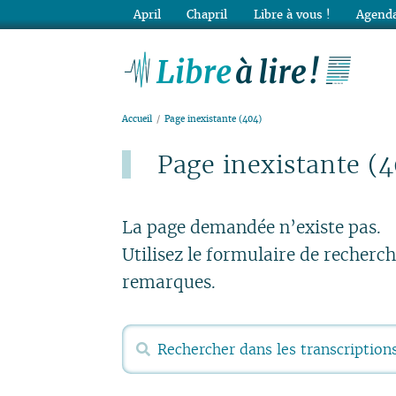
April
Chapril
Libre à vous !
Agenda
Lib
Accueil
Page inexistante (404)
Page inexistante (
Publié le lundi 15 mars 2021
La page demandée n’existe pas.
Utilisez le formulaire de recherc
remarques.
Rechercher :