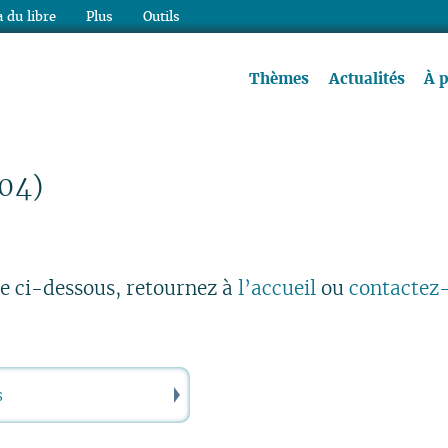
 du libre
Plus
Outils
re à lire !
Thèmes
Actualités
À 
404)
he ci-dessous, retournez à
l’accueil
ou
contactez
Rechercher