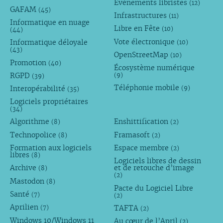
Évènements libristes
(12)
GAFAM
(45)
Infrastructures
(11)
Informatique en nuage
Libre en Fête
(10)
(44)
Vote électronique
Informatique déloyale
(10)
(43)
OpenStreetMap
(10)
Promotion
(40)
Écosystème numérique
RGPD
(9)
(39)
Téléphonie mobile
Interopérabilité
(9)
(35)
Logiciels propriétaires
(34)
Algorithme
Enshittification
(8)
(2)
Technopolice
Framasoft
(8)
(2)
Formation aux logiciels
Espace membre
(2)
libres
(8)
Logiciels libres de dessin
Archive
et de retouche d’image
(8)
(2)
Mastodon
(8)
Pacte du Logiciel Libre
Santé
(7)
(2)
Aprilien
TAFTA
(7)
(2)
Windows 10/Windows 11
Au cœur de l’April
(2)