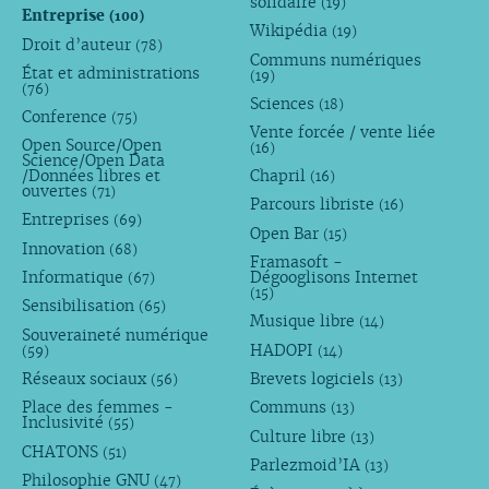
solidaire
(19)
Entreprise
(100)
Wikipédia
(19)
Droit d’auteur
(78)
Communs numériques
État et administrations
(19)
(76)
Sciences
(18)
Conference
(75)
Vente forcée / vente liée
Open Source/Open
(16)
Science/Open Data
/Données libres et
Chapril
(16)
ouvertes
(71)
Parcours libriste
(16)
Entreprises
(69)
Open Bar
(15)
Innovation
(68)
Framasoft -
Informatique
Dégooglisons Internet
(67)
(15)
Sensibilisation
(65)
Musique libre
(14)
Souveraineté numérique
HADOPI
(59)
(14)
Réseaux sociaux
Brevets logiciels
(56)
(13)
Place des femmes -
Communs
(13)
Inclusivité
(55)
Culture libre
(13)
CHATONS
(51)
Parlezmoid’IA
(13)
Philosophie GNU
(47)