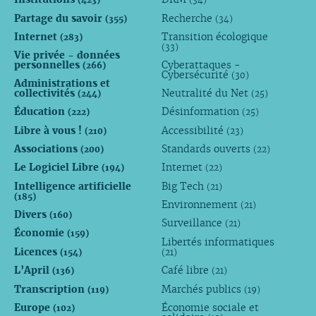
Partage du savoir
Recherche
(355)
(34)
Internet
Transition écologique
(283)
(33)
Vie privée - données
personnelles
Cyberattaques -
(266)
Cybersécurité
(30)
Administrations et
collectivités
Neutralité du Net
(244)
(25)
Éducation
Désinformation
(222)
(25)
Libre à vous !
Accessibilité
(210)
(23)
Associations
Standards ouverts
(200)
(22)
Le Logiciel Libre
Internet
(194)
(22)
Intelligence artificielle
Big Tech
(21)
(185)
Environnement
(21)
Divers
(160)
Surveillance
(21)
Économie
(159)
Libertés informatiques
Licences
(154)
(21)
L’April
Café libre
(136)
(21)
Transcription
Marchés publics
(119)
(19)
Europe
Économie sociale et
(102)