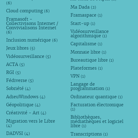
(6)
Ma Dada
(2)
Cloud computing
(6)
Framaspace
(1)
Framasoft -
Collectivisons Internet /
Start-up
(1)
Convivialisons Internet
Vidéosurveillance
(6)
algorithmique
(1)
Inclusion numérique
(6)
Capitalisme
(1)
Jeux libres
(5)
Monnaie libre
(1)
Vidéosurveillance
(5)
Bureautique libre
(1)
ACTA
(5)
Plateformes
(1)
RGI
(5)
VPN
(1)
Fédiverse
(5)
Langage de
Sobriété
programmation
(4)
(1)
AdieuWindows
Ordinateur quantique
(4)
(1)
Géopolitique
Facturation électronique
(4)
(1)
Créativité - Art
(4)
Bibliothèques,
Migration vers le Libre
médiathèques et logiciel
libre
(4)
(1)
DADVSI
Transcriptions
(4)
(1)