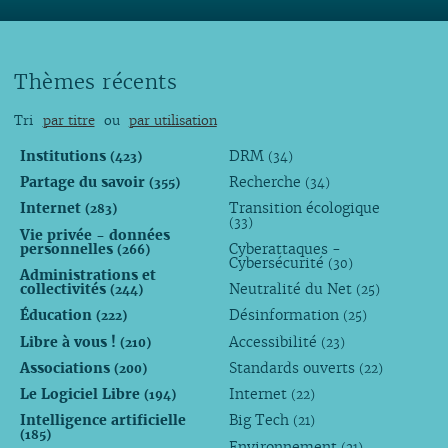
Thèmes récents
Tri
par titre
ou
par utilisation
Institutions
DRM
(423)
(34)
Partage du savoir
Recherche
(355)
(34)
Internet
Transition écologique
(283)
(33)
Vie privée - données
personnelles
Cyberattaques -
(266)
Cybersécurité
(30)
Administrations et
collectivités
Neutralité du Net
(244)
(25)
Éducation
Désinformation
(222)
(25)
Libre à vous !
Accessibilité
(210)
(23)
Associations
Standards ouverts
(200)
(22)
Le Logiciel Libre
Internet
(194)
(22)
Intelligence artificielle
Big Tech
(21)
(185)
Environnement
(21)