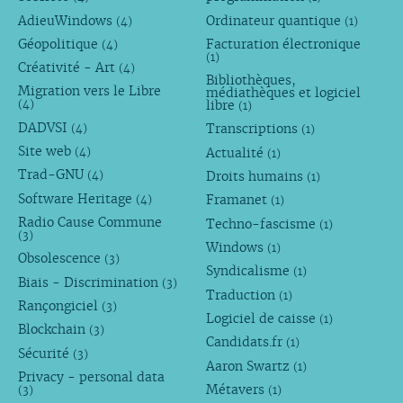
AdieuWindows
Ordinateur quantique
(4)
(1)
Géopolitique
Facturation électronique
(4)
(1)
Créativité - Art
(4)
Bibliothèques,
Migration vers le Libre
médiathèques et logiciel
libre
(4)
(1)
DADVSI
Transcriptions
(4)
(1)
Site web
Actualité
(4)
(1)
Trad-GNU
Droits humains
(4)
(1)
Software Heritage
Framanet
(4)
(1)
Radio Cause Commune
Techno-fascisme
(1)
(3)
Windows
(1)
Obsolescence
(3)
Syndicalisme
(1)
Biais - Discrimination
(3)
Traduction
(1)
Rançongiciel
(3)
Logiciel de caisse
(1)
Blockchain
(3)
Candidats.fr
(1)
Sécurité
(3)
Aaron Swartz
(1)
Privacy - personal data
Métavers
(3)
(1)