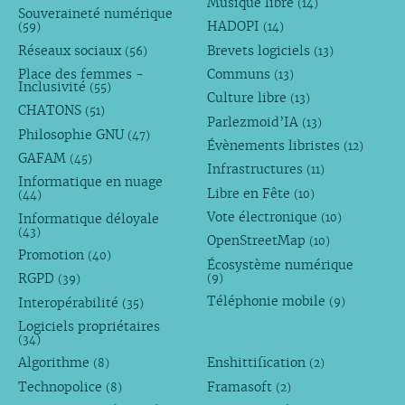
Musique libre
(14)
Souveraineté numérique
HADOPI
(59)
(14)
Réseaux sociaux
Brevets logiciels
(56)
(13)
Place des femmes -
Communs
(13)
Inclusivité
(55)
Culture libre
(13)
CHATONS
(51)
Parlezmoid’IA
(13)
Philosophie GNU
(47)
Évènements libristes
(12)
GAFAM
(45)
Infrastructures
(11)
Informatique en nuage
Libre en Fête
(10)
(44)
Vote électronique
Informatique déloyale
(10)
(43)
OpenStreetMap
(10)
Promotion
(40)
Écosystème numérique
RGPD
(9)
(39)
Téléphonie mobile
Interopérabilité
(9)
(35)
Logiciels propriétaires
(34)
Algorithme
Enshittification
(8)
(2)
Technopolice
Framasoft
(8)
(2)