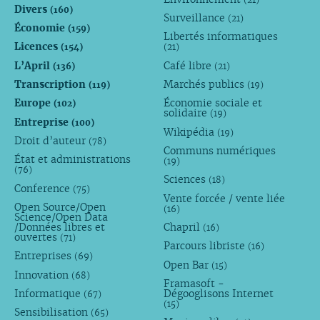
Divers
(160)
Surveillance
(21)
Économie
(159)
Libertés informatiques
Licences
(154)
(21)
L’April
Café libre
(136)
(21)
Transcription
Marchés publics
(119)
(19)
Europe
Économie sociale et
(102)
solidaire
(19)
Entreprise
(100)
Wikipédia
(19)
Droit d’auteur
(78)
Communs numériques
État et administrations
(19)
(76)
Sciences
(18)
Conference
(75)
Vente forcée / vente liée
Open Source/Open
(16)
Science/Open Data
/Données libres et
Chapril
(16)
ouvertes
(71)
Parcours libriste
(16)
Entreprises
(69)
Open Bar
(15)
Innovation
(68)
Framasoft -
Informatique
Dégooglisons Internet
(67)
(15)
Sensibilisation
(65)