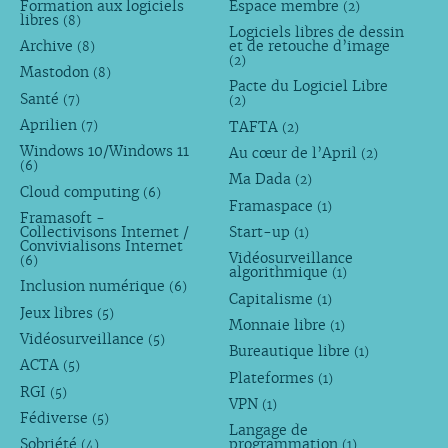
Formation aux logiciels
Espace membre
(2)
libres
(8)
Logiciels libres de dessin
Archive
et de retouche d’image
(8)
(2)
Mastodon
(8)
Pacte du Logiciel Libre
Santé
(7)
(2)
Aprilien
TAFTA
(7)
(2)
Windows 10/Windows 11
Au cœur de l’April
(2)
(6)
Ma Dada
(2)
Cloud computing
(6)
Framaspace
(1)
Framasoft -
Collectivisons Internet /
Start-up
(1)
Convivialisons Internet
Vidéosurveillance
(6)
algorithmique
(1)
Inclusion numérique
(6)
Capitalisme
(1)
Jeux libres
(5)
Monnaie libre
(1)
Vidéosurveillance
(5)
Bureautique libre
(1)
ACTA
(5)
Plateformes
(1)
RGI
(5)
VPN
(1)
Fédiverse
(5)
Langage de
Sobriété
programmation
(4)
(1)