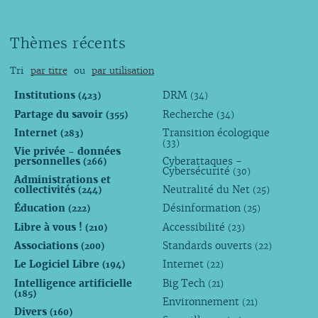
Thèmes récents
Tri
par titre
ou
par utilisation
Institutions
DRM
(423)
(34)
Partage du savoir
Recherche
(355)
(34)
Internet
Transition écologique
(283)
(33)
Vie privée - données
personnelles
Cyberattaques -
(266)
Cybersécurité
(30)
Administrations et
collectivités
Neutralité du Net
(244)
(25)
Éducation
Désinformation
(222)
(25)
Libre à vous !
Accessibilité
(210)
(23)
Associations
Standards ouverts
(200)
(22)
Le Logiciel Libre
Internet
(194)
(22)
Intelligence artificielle
Big Tech
(21)
(185)
Environnement
(21)
Divers
(160)