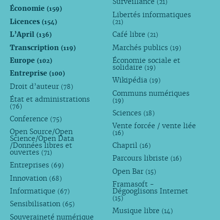
Surveillance
(21)
Économie
(159)
Libertés informatiques
Licences
(154)
(21)
L’April
Café libre
(136)
(21)
Transcription
Marchés publics
(119)
(19)
Europe
Économie sociale et
(102)
solidaire
(19)
Entreprise
(100)
Wikipédia
(19)
Droit d’auteur
(78)
Communs numériques
État et administrations
(19)
(76)
Sciences
(18)
Conference
(75)
Vente forcée / vente liée
Open Source/Open
(16)
Science/Open Data
/Données libres et
Chapril
(16)
ouvertes
(71)
Parcours libriste
(16)
Entreprises
(69)
Open Bar
(15)
Innovation
(68)
Framasoft -
Informatique
Dégooglisons Internet
(67)
(15)
Sensibilisation
(65)
Musique libre
(14)
Souveraineté numérique