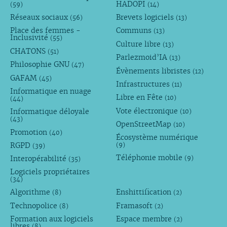
HADOPI
(59)
(14)
Réseaux sociaux
Brevets logiciels
(56)
(13)
Place des femmes -
Communs
(13)
Inclusivité
(55)
Culture libre
(13)
CHATONS
(51)
Parlezmoid’IA
(13)
Philosophie GNU
(47)
Évènements libristes
(12)
GAFAM
(45)
Infrastructures
(11)
Informatique en nuage
Libre en Fête
(10)
(44)
Vote électronique
Informatique déloyale
(10)
(43)
OpenStreetMap
(10)
Promotion
(40)
Écosystème numérique
RGPD
(9)
(39)
Téléphonie mobile
Interopérabilité
(9)
(35)
Logiciels propriétaires
(34)
Algorithme
Enshittification
(8)
(2)
Technopolice
Framasoft
(8)
(2)
Formation aux logiciels
Espace membre
(2)
libres
(8)