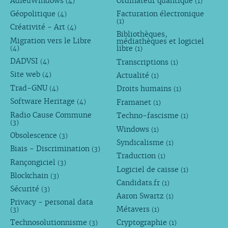
AdieuWindows
Ordinateur quantique
(4)
(1)
Géopolitique
Facturation électronique
(4)
(1)
Créativité - Art
(4)
Bibliothèques,
Migration vers le Libre
médiathèques et logiciel
libre
(4)
(1)
DADVSI
Transcriptions
(4)
(1)
Site web
Actualité
(4)
(1)
Trad-GNU
Droits humains
(4)
(1)
Software Heritage
Framanet
(4)
(1)
Radio Cause Commune
Techno-fascisme
(1)
(3)
Windows
(1)
Obsolescence
(3)
Syndicalisme
(1)
Biais - Discrimination
(3)
Traduction
(1)
Rançongiciel
(3)
Logiciel de caisse
(1)
Blockchain
(3)
Candidats.fr
(1)
Sécurité
(3)
Aaron Swartz
(1)
Privacy - personal data
Métavers
(3)
(1)
Technosolutionnisme
Cryptographie
(3)
(1)