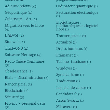
AdieuWindows
Ordinateur quantique
(4)
(1)
Géopolitique
Facturation électronique
(4)
(1)
Créativité - Art
(4)
Bibliothèques,
Migration vers le Libre
médiathèques et logiciel
libre
(4)
(1)
DADVSI
Transcriptions
(4)
(1)
Site web
Actualité
(4)
(1)
Trad-GNU
Droits humains
(4)
(1)
Software Heritage
Framanet
(4)
(1)
Radio Cause Commune
Techno-fascisme
(1)
(3)
Windows
(1)
Obsolescence
(3)
Syndicalisme
(1)
Biais - Discrimination
(3)
Traduction
(1)
Rançongiciel
(3)
Logiciel de caisse
(1)
Blockchain
(3)
Candidats.fr
(1)
Sécurité
(3)
Aaron Swartz
(1)
Privacy - personal data
Métavers
(3)
(1)