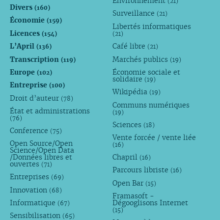
Environnement
(21)
Divers
(160)
Surveillance
(21)
Économie
(159)
Libertés informatiques
Licences
(154)
(21)
L’April
Café libre
(136)
(21)
Transcription
Marchés publics
(119)
(19)
Europe
Économie sociale et
(102)
solidaire
(19)
Entreprise
(100)
Wikipédia
(19)
Droit d’auteur
(78)
Communs numériques
État et administrations
(19)
(76)
Sciences
(18)
Conference
(75)
Vente forcée / vente liée
Open Source/Open
(16)
Science/Open Data
/Données libres et
Chapril
(16)
ouvertes
(71)
Parcours libriste
(16)
Entreprises
(69)
Open Bar
(15)
Innovation
(68)
Framasoft -
Informatique
Dégooglisons Internet
(67)
(15)
Sensibilisation
(65)