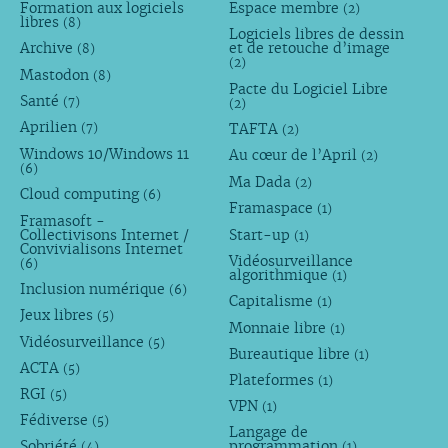
Formation aux logiciels
Espace membre
(2)
libres
(8)
Logiciels libres de dessin
Archive
et de retouche d’image
(8)
(2)
Mastodon
(8)
Pacte du Logiciel Libre
Santé
(7)
(2)
Aprilien
TAFTA
(7)
(2)
Windows 10/Windows 11
Au cœur de l’April
(2)
(6)
Ma Dada
(2)
Cloud computing
(6)
Framaspace
(1)
Framasoft -
Collectivisons Internet /
Start-up
(1)
Convivialisons Internet
Vidéosurveillance
(6)
algorithmique
(1)
Inclusion numérique
(6)
Capitalisme
(1)
Jeux libres
(5)
Monnaie libre
(1)
Vidéosurveillance
(5)
Bureautique libre
(1)
ACTA
(5)
Plateformes
(1)
RGI
(5)
VPN
(1)
Fédiverse
(5)
Langage de
Sobriété
programmation
(4)
(1)