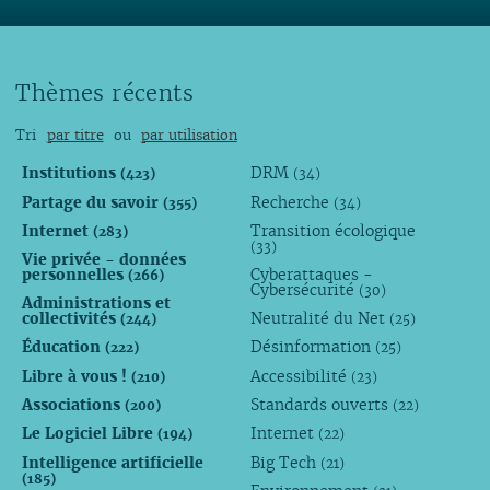
Thèmes récents
Tri
par titre
ou
par utilisation
Institutions
DRM
(423)
(34)
Partage du savoir
Recherche
(355)
(34)
Internet
Transition écologique
(283)
(33)
Vie privée - données
personnelles
Cyberattaques -
(266)
Cybersécurité
(30)
Administrations et
collectivités
Neutralité du Net
(244)
(25)
Éducation
Désinformation
(222)
(25)
Libre à vous !
Accessibilité
(210)
(23)
Associations
Standards ouverts
(200)
(22)
Le Logiciel Libre
Internet
(194)
(22)
Intelligence artificielle
Big Tech
(21)
(185)