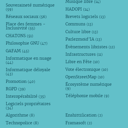
Musique libre
(14)
Souveraineté numérique
HADOPI
(59)
(14)
Réseaux sociaux
Brevets logiciels
(56)
(13)
Place des femmes -
Communs
(13)
Inclusivité
(55)
Culture libre
(13)
CHATONS
(51)
Parlezmoid’IA
(13)
Philosophie GNU
(47)
Évènements libristes
(12)
GAFAM
(45)
Infrastructures
(11)
Informatique en nuage
Libre en Fête
(10)
(44)
Vote électronique
Informatique déloyale
(10)
(43)
OpenStreetMap
(10)
Promotion
(40)
Écosystème numérique
RGPD
(9)
(39)
Téléphonie mobile
Interopérabilité
(9)
(35)
Logiciels propriétaires
(34)
Algorithme
Enshittification
(8)
(2)
Technopolice
Framasoft
(8)
(2)