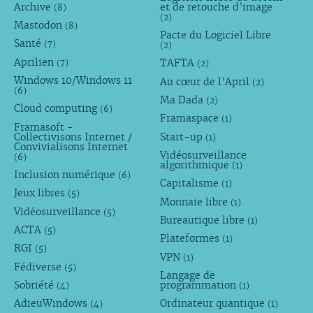
Archive
et de retouche d’image
(8)
(2)
Mastodon
(8)
Pacte du Logiciel Libre
Santé
(7)
(2)
Aprilien
TAFTA
(7)
(2)
Windows 10/Windows 11
Au cœur de l’April
(2)
(6)
Ma Dada
(2)
Cloud computing
(6)
Framaspace
(1)
Framasoft -
Collectivisons Internet /
Start-up
(1)
Convivialisons Internet
Vidéosurveillance
(6)
algorithmique
(1)
Inclusion numérique
(6)
Capitalisme
(1)
Jeux libres
(5)
Monnaie libre
(1)
Vidéosurveillance
(5)
Bureautique libre
(1)
ACTA
(5)
Plateformes
(1)
RGI
(5)
VPN
(1)
Fédiverse
(5)
Langage de
Sobriété
programmation
(4)
(1)
AdieuWindows
Ordinateur quantique
(4)
(1)