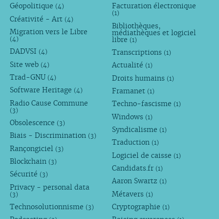
Géopolitique
Facturation électronique
(4)
(1)
Créativité - Art
(4)
Bibliothèques,
Migration vers le Libre
médiathèques et logiciel
libre
(4)
(1)
DADVSI
Transcriptions
(4)
(1)
Site web
Actualité
(4)
(1)
Trad-GNU
Droits humains
(4)
(1)
Software Heritage
Framanet
(4)
(1)
Radio Cause Commune
Techno-fascisme
(1)
(3)
Windows
(1)
Obsolescence
(3)
Syndicalisme
(1)
Biais - Discrimination
(3)
Traduction
(1)
Rançongiciel
(3)
Logiciel de caisse
(1)
Blockchain
(3)
Candidats.fr
(1)
Sécurité
(3)
Aaron Swartz
(1)
Privacy - personal data
Métavers
(3)
(1)
Technosolutionnisme
Cryptographie
(3)
(1)