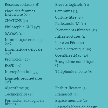
Réseaux sociaux
Brevets logiciels
(56)
(13)
Place des femmes -
Communs
(13)
Inclusivité
(55)
Culture libre
(13)
CHATONS
(51)
Parlezmoid’IA
(13)
Philosophie GNU
(47)
Évènements libristes
(12)
GAFAM
(45)
Infrastructures
(11)
Informatique en nuage
Libre en Fête
(10)
(44)
Vote électronique
Informatique déloyale
(10)
(43)
OpenStreetMap
(10)
Promotion
(40)
Écosystème numérique
RGPD
(9)
(39)
Téléphonie mobile
Interopérabilité
(9)
(35)
Logiciels propriétaires
(34)
Algorithme
Enshittification
(8)
(2)
Technopolice
Framasoft
(8)
(2)
Formation aux logiciels
Espace membre
(2)
libres
(8)
Logiciels libres de dessin