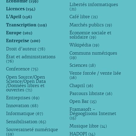
Économie
(159)
Libertés informatiques
Licences
(154)
(21)
L’April
Café libre
(136)
(21)
Transcription
Marchés publics
(119)
(19)
Europe
Économie sociale et
(102)
solidaire
(19)
Entreprise
(100)
Wikipédia
(19)
Droit d’auteur
(78)
Communs numériques
État et administrations
(19)
(76)
Sciences
(18)
Conference
(75)
Vente forcée / vente liée
Open Source/Open
(16)
Science/Open Data
/Données libres et
Chapril
(16)
ouvertes
(71)
Parcours libriste
(16)
Entreprises
(69)
Open Bar
(15)
Innovation
(68)
Framasoft -
Informatique
Dégooglisons Internet
(67)
(15)
Sensibilisation
(65)
Musique libre
(14)
Souveraineté numérique
HADOPI
(59)
(14)