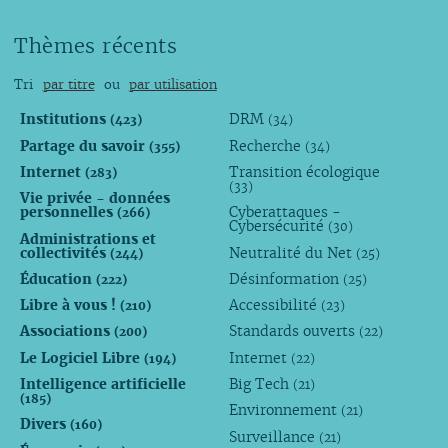
Thèmes récents
Tri
par titre
ou
par utilisation
Institutions
DRM
(423)
(34)
Partage du savoir
Recherche
(355)
(34)
Internet
Transition écologique
(283)
(33)
Vie privée - données
personnelles
Cyberattaques -
(266)
Cybersécurité
(30)
Administrations et
collectivités
Neutralité du Net
(244)
(25)
Éducation
Désinformation
(222)
(25)
Libre à vous !
Accessibilité
(210)
(23)
Associations
Standards ouverts
(200)
(22)
Le Logiciel Libre
Internet
(194)
(22)
Intelligence artificielle
Big Tech
(21)
(185)
Environnement
(21)
Divers
(160)
Surveillance
(21)