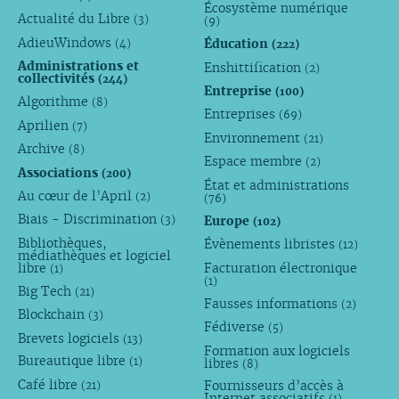
Écosystème numérique
Actualité du Libre
(3)
(9)
AdieuWindows
Éducation
(4)
(222)
Administrations et
Enshittification
(2)
collectivités
(244)
Entreprise
(100)
Algorithme
(8)
Entreprises
(69)
Aprilien
(7)
Environnement
(21)
Archive
(8)
Espace membre
(2)
Associations
(200)
État et administrations
Au cœur de l’April
(2)
(76)
Biais - Discrimination
Europe
(3)
(102)
Bibliothèques,
Évènements libristes
(12)
médiathèques et logiciel
libre
Facturation électronique
(1)
(1)
Big Tech
(21)
Fausses informations
(2)
Blockchain
(3)
Fédiverse
(5)
Brevets logiciels
(13)
Formation aux logiciels
Bureautique libre
libres
(1)
(8)
Café libre
Fournisseurs d’accès à
(21)
Internet associatifs