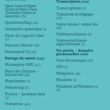
Transcription
(119)
Open Source/Open
Transcriptions
(1)
Science/Open Data
/Données libres et
Transition écologique
ouvertes
(71)
(33)
OpenStreetMap
(10)
Vente forcée / vente liée
(16)
Ordinateur quantique
(1)
Vidéosurveillance
(5)
Pacte du Logiciel Libre
(2)
Vidéosurveillance
algorithmique
(1)
Parcours libriste
(16)
Vie privée - données
Parlezmoid’IA
(13)
personnelles
(266)
Partage du savoir
(355)
Vote électronique
(10)
Philosophie GNU
(47)
VPN
(1)
Place des femmes -
Wikipédia
(19)
Inclusivité
(55)
Windows
(1)
Plateformes
(1)
Windows 10/Windows 11
Podcasting
(3)
(6)
Privacy - personal data
(3)
Promotion
(40)