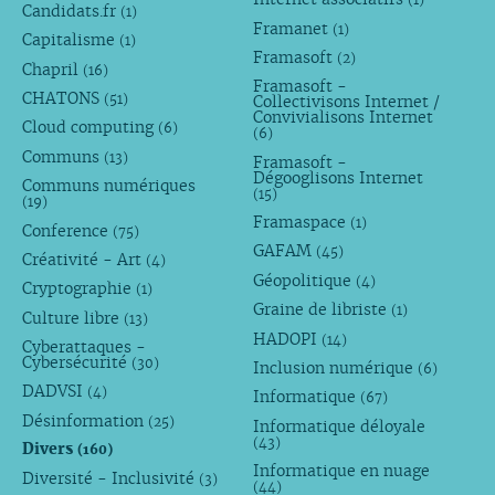
(1)
Candidats.fr
(1)
Framanet
(1)
Capitalisme
(1)
Framasoft
(2)
Chapril
(16)
Framasoft -
CHATONS
(51)
Collectivisons Internet /
Convivialisons Internet
Cloud computing
(6)
(6)
Communs
(13)
Framasoft -
Dégooglisons Internet
Communs numériques
(15)
(19)
Framaspace
(1)
Conference
(75)
GAFAM
(45)
Créativité - Art
(4)
Géopolitique
(4)
Cryptographie
(1)
Graine de libriste
(1)
Culture libre
(13)
HADOPI
(14)
Cyberattaques -
Cybersécurité
(30)
Inclusion numérique
(6)
DADVSI
(4)
Informatique
(67)
Désinformation
(25)
Informatique déloyale
(43)
Divers
(160)
Informatique en nuage
Diversité - Inclusivité
(3)
(44)