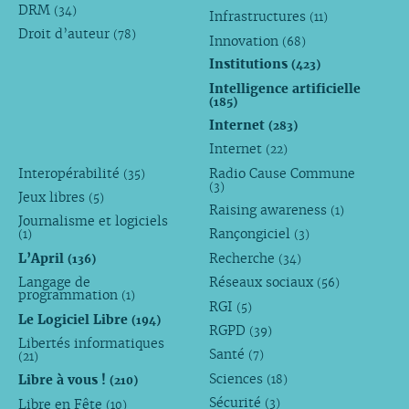
DRM
(34)
Infrastructures
(11)
Droit d’auteur
(78)
Innovation
(68)
Institutions
(423)
Intelligence artificielle
(185)
Internet
(283)
Internet
(22)
Interopérabilité
Radio Cause Commune
(35)
(3)
Jeux libres
(5)
Raising awareness
(1)
Journalisme et logiciels
Rançongiciel
(1)
(3)
L’April
Recherche
(136)
(34)
Langage de
Réseaux sociaux
(56)
programmation
(1)
RGI
(5)
Le Logiciel Libre
(194)
RGPD
(39)
Libertés informatiques
Santé
(7)
(21)
Sciences
Libre à vous !
(18)
(210)
Sécurité
Libre en Fête
(3)
(10)