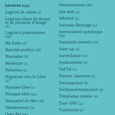
Sensibilisation
Licences
(65)
(154)
Site web
Logiciel de caisse
(4)
(1)
Sobriété
Logiciels libres de dessin
(4)
et de retouche d’image
Software Heritage
(4)
(2)
Souveraineté numérique
Logiciels propriétaires
(59)
(34)
Standards ouverts
(22)
Ma Dada
(2)
Start-up
(1)
Marchés publics
(19)
Surveillance
(21)
Mastodon
(8)
Syndicalisme
(1)
Médecine
(1)
TAFTA
(2)
Métavers
(1)
Techno-fascisme
(1)
Migration vers le Libre
(4)
Technopolice
(8)
Monnaie libre
(1)
Technosolutionnisme
(3)
Musique libre
(14)
Téléphonie mobile
(9)
Neutralité du Net
(25)
Trad-GNU
(4)
Obsolescence
(3)
Traduction
(1)
Open Bar
(15)