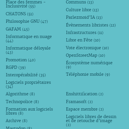
Place des femmes -
Communs
(13)
Inclusivité
(55)
Culture libre
(13)
CHATONS
(51)
Parlezmoid’IA
(13)
Philosophie GNU
(47)
Évènements libristes
(12)
GAFAM
(45)
Infrastructures
(11)
Informatique en nuage
Libre en Fête
(10)
(44)
Vote électronique
Informatique déloyale
(10)
(43)
OpenStreetMap
(10)
Promotion
(40)
Écosystème numérique
RGPD
(9)
(39)
Téléphonie mobile
Interopérabilité
(9)
(35)
Logiciels propriétaires
(34)
Algorithme
Enshittification
(8)
(2)
Technopolice
Framasoft
(8)
(2)
Formation aux logiciels
Espace membre
(2)
libres
(8)
Logiciels libres de dessin
Archive
et de retouche d’image
(8)
(2)
Mastodon
(8)