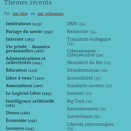
Thèmes récents
Tri
par titre
ou
par utilisation
Institutions
DRM
(423)
(34)
Partage du savoir
Recherche
(355)
(34)
Internet
Transition écologique
(283)
(33)
Vie privée - données
personnelles
Cyberattaques -
(266)
Cybersécurité
(30)
Administrations et
collectivités
Neutralité du Net
(244)
(25)
Éducation
Désinformation
(222)
(25)
Libre à vous !
Accessibilité
(210)
(23)
Associations
Standards ouverts
(200)
(22)
Le Logiciel Libre
Internet
(194)
(22)
Intelligence artificielle
Big Tech
(21)
(185)
Environnement
(21)
Divers
(160)
Surveillance
(21)
Économie
(159)
Libertés informatiques
Licences
(154)
(21)