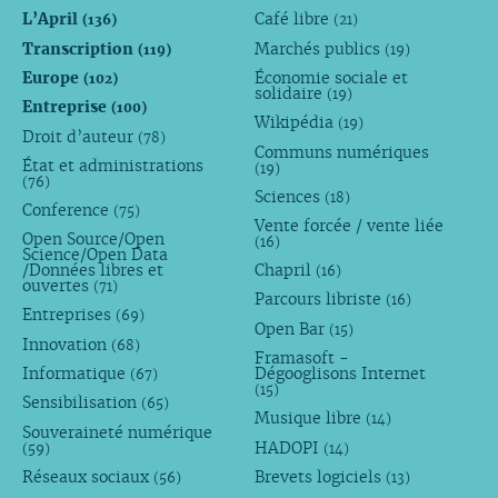
L’April
Café libre
(136)
(21)
Transcription
Marchés publics
(119)
(19)
Europe
Économie sociale et
(102)
solidaire
(19)
Entreprise
(100)
Wikipédia
(19)
Droit d’auteur
(78)
Communs numériques
État et administrations
(19)
(76)
Sciences
(18)
Conference
(75)
Vente forcée / vente liée
Open Source/Open
(16)
Science/Open Data
/Données libres et
Chapril
(16)
ouvertes
(71)
Parcours libriste
(16)
Entreprises
(69)
Open Bar
(15)
Innovation
(68)
Framasoft -
Informatique
Dégooglisons Internet
(67)
(15)
Sensibilisation
(65)
Musique libre
(14)
Souveraineté numérique
HADOPI
(59)
(14)
Réseaux sociaux
Brevets logiciels
(56)
(13)