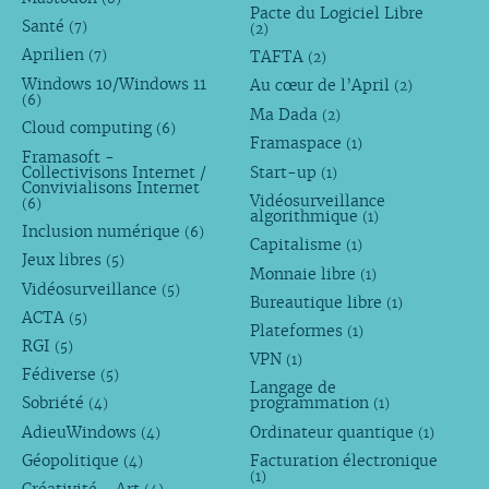
Pacte du Logiciel Libre
Santé
(7)
(2)
Aprilien
TAFTA
(7)
(2)
Windows 10/Windows 11
Au cœur de l’April
(2)
(6)
Ma Dada
(2)
Cloud computing
(6)
Framaspace
(1)
Framasoft -
Collectivisons Internet /
Start-up
(1)
Convivialisons Internet
Vidéosurveillance
(6)
algorithmique
(1)
Inclusion numérique
(6)
Capitalisme
(1)
Jeux libres
(5)
Monnaie libre
(1)
Vidéosurveillance
(5)
Bureautique libre
(1)
ACTA
(5)
Plateformes
(1)
RGI
(5)
VPN
(1)
Fédiverse
(5)
Langage de
Sobriété
programmation
(4)
(1)
AdieuWindows
Ordinateur quantique
(4)
(1)
Géopolitique
Facturation électronique
(4)
(1)