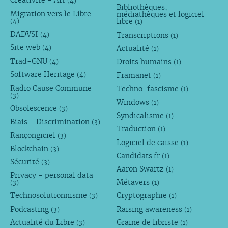
Créativité - Art
(4)
Bibliothèques,
Migration vers le Libre
médiathèques et logiciel
libre
(4)
(1)
DADVSI
Transcriptions
(4)
(1)
Site web
Actualité
(4)
(1)
Trad-GNU
Droits humains
(4)
(1)
Software Heritage
Framanet
(4)
(1)
Radio Cause Commune
Techno-fascisme
(1)
(3)
Windows
(1)
Obsolescence
(3)
Syndicalisme
(1)
Biais - Discrimination
(3)
Traduction
(1)
Rançongiciel
(3)
Logiciel de caisse
(1)
Blockchain
(3)
Candidats.fr
(1)
Sécurité
(3)
Aaron Swartz
(1)
Privacy - personal data
Métavers
(3)
(1)
Technosolutionnisme
Cryptographie
(3)
(1)
Podcasting
Raising awareness
(3)
(1)
Actualité du Libre
Graine de libriste
(3)
(1)