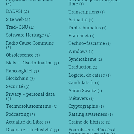
libre
(4)
(1)
DADVSI
Transcriptions
(4)
(1)
Site web
Actualité
(4)
(1)
Trad-GNU
Droits humains
(4)
(1)
Software Heritage
Framanet
(4)
(1)
Radio Cause Commune
Techno-fascisme
(1)
(3)
Windows
(1)
Obsolescence
(3)
Syndicalisme
(1)
Biais - Discrimination
(3)
Traduction
(1)
Rançongiciel
(3)
Logiciel de caisse
(1)
Blockchain
(3)
Candidats.fr
(1)
Sécurité
(3)
Aaron Swartz
(1)
Privacy - personal data
Métavers
(3)
(1)
Technosolutionnisme
Cryptographie
(3)
(1)
Podcasting
Raising awareness
(3)
(1)
Actualité du Libre
Graine de libriste
(3)
(1)
Diversité - Inclusivité
Fournisseurs d’accès à
(3)