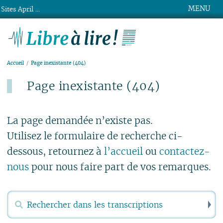
MENU
Sites April ...
Libre à lire !
Accueil
Page inexistante (404)
Page inexistante (404)
Publié le lundi 15 mars 2021
La page demandée n’existe pas.
Utilisez le formulaire de recherche ci-
dessous, retournez à
l’accueil
ou
contactez-
nous
pour nous faire part de vos remarques.
R
Rechercher :