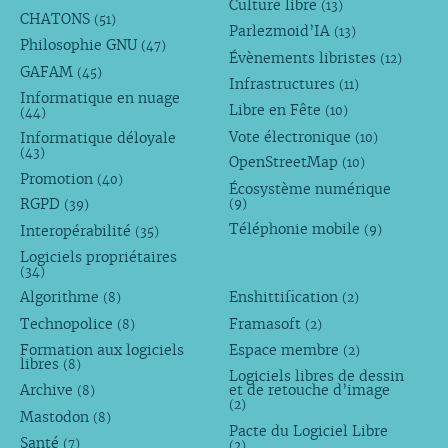
Culture libre
(13)
CHATONS
(51)
Parlezmoid’IA
(13)
Philosophie GNU
(47)
Évènements libristes
(12)
GAFAM
(45)
Infrastructures
(11)
Informatique en nuage
Libre en Fête
(10)
(44)
Vote électronique
Informatique déloyale
(10)
(43)
OpenStreetMap
(10)
Promotion
(40)
Écosystème numérique
RGPD
(9)
(39)
Téléphonie mobile
Interopérabilité
(9)
(35)
Logiciels propriétaires
(34)
Algorithme
Enshittification
(8)
(2)
Technopolice
Framasoft
(8)
(2)
Formation aux logiciels
Espace membre
(2)
libres
(8)
Logiciels libres de dessin
Archive
et de retouche d’image
(8)
(2)
Mastodon
(8)
Pacte du Logiciel Libre
Santé
(7)
(2)