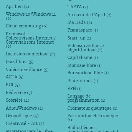
Aprilien
TAFTA
(7)
(2)
Windows 10/Windows 11
Au cœur de l’April
(2)
(6)
Ma Dada
(2)
Cloud computing
(6)
Framaspace
(1)
Framasoft -
Collectivisons Internet /
Start-up
(1)
Convivialisons Internet
Vidéosurveillance
(6)
algorithmique
(1)
Inclusion numérique
(6)
Capitalisme
(1)
Jeux libres
(5)
Monnaie libre
(1)
Vidéosurveillance
(5)
Bureautique libre
(1)
ACTA
(5)
Plateformes
(1)
RGI
(5)
VPN
(1)
Fédiverse
(5)
Langage de
Sobriété
programmation
(4)
(1)
AdieuWindows
Ordinateur quantique
(4)
(1)
Géopolitique
Facturation électronique
(4)
(1)
Créativité - Art
(4)
Bibliothèques,
Migration vers le Libre
médiathèques et logiciel