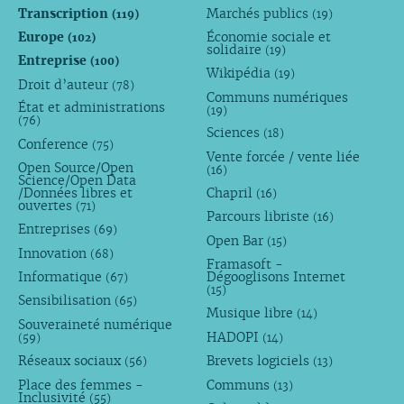
Transcription
Marchés publics
(119)
(19)
Europe
Économie sociale et
(102)
solidaire
(19)
Entreprise
(100)
Wikipédia
(19)
Droit d’auteur
(78)
Communs numériques
État et administrations
(19)
(76)
Sciences
(18)
Conference
(75)
Vente forcée / vente liée
Open Source/Open
(16)
Science/Open Data
/Données libres et
Chapril
(16)
ouvertes
(71)
Parcours libriste
(16)
Entreprises
(69)
Open Bar
(15)
Innovation
(68)
Framasoft -
Informatique
Dégooglisons Internet
(67)
(15)
Sensibilisation
(65)
Musique libre
(14)
Souveraineté numérique
HADOPI
(59)
(14)
Réseaux sociaux
Brevets logiciels
(56)
(13)
Place des femmes -
Communs
(13)
Inclusivité
(55)