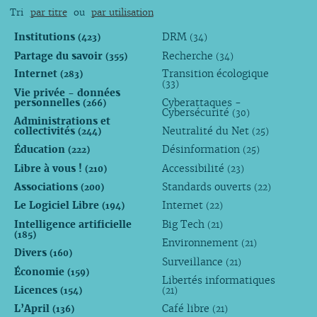
Tri
par titre
ou
par utilisation
Institutions
DRM
(423)
(34)
Partage du savoir
Recherche
(355)
(34)
Internet
Transition écologique
(283)
(33)
Vie privée - données
personnelles
Cyberattaques -
(266)
Cybersécurité
(30)
Administrations et
collectivités
Neutralité du Net
(244)
(25)
Éducation
Désinformation
(222)
(25)
Libre à vous !
Accessibilité
(210)
(23)
Associations
Standards ouverts
(200)
(22)
Le Logiciel Libre
Internet
(194)
(22)
Intelligence artificielle
Big Tech
(21)
(185)
Environnement
(21)
Divers
(160)
Surveillance
(21)
Économie
(159)
Libertés informatiques
Licences
(154)
(21)
L’April
Café libre
(136)
(21)